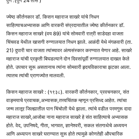
पुणे :(पुणे 24 तास )
ज्येष्ठ कीर्तनकार डॉ. किसन महाराज साखरे यांचे निधन
साहित्याचअभ्यासक आणि वारकरी संप्रदायातील ज्येष्ठ कीर्तनकार डॉ.
किसन महाराज साखरे (वय 89) यांचे सोमवारी रात्री साडेदहा वाजता
चिंचवड येथील खासगी रुग्णालयात निधन झाले. आळंदी येथे मंगळवारी (ता.
21) दुपारी चार वाजता त्यांच्यावर अंत्यसंस्कार करण्यात येणार आहे. साखरे
महाराज यांची प्रकृती बिघडल्याने दोन दिवसांपूर्वी रुग्णालयात दाखल केले
होते. उपचार सुरू असतानाच त्यांना सोमवारी हृदयविकाराचा झटका आला.
त्यातच त्यांची प्राणज्योत मालवली.
किसन महाराज साखरे : (१९३८). वारकरी कीर्तनकार, प्रवचनकार, संत
वाङ्मयाचे प्रवाचक,अभ्यासक,तत्त्वचिंतक म्हणून प्रसिध्द आहेत. त्यांचा
जन्म लातूर जिल्ह्यातील पान चिंचोली येथे झाला. त्यांचे वडील परमगुरू दादा
महाराज साखरे,आजोबा नाना महाराज साखरे हे संत साहित्याचे अभ्यासक
होते. वेद, उपनिषदे, गीता, भागवत, ज्ञानेश्वरी, सकल संतगाथेचे अध्ययन
आणि अध्यापन साखरे घराण्यात सुरू होते त्यामुळे कोणतेही औपचारिक