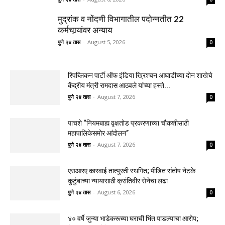
मुद्रांक व नोंदणी विभागातील पदोन्नतीत 22
कर्मचार्‍यांवर अन्याय
पुणे २४ तास
-
August 5, 2026
0
रिपब्लिकन पार्टी ऑफ इंडिया ख्रिश्चन आघाडीच्या दोन शाखेचे
केंद्रीय मंत्री रामदास आठवले यांच्या हस्ते...
पुणे २४ तास
-
August 7, 2026
0
पाचशे “नियमबाह्य वृक्षतोड प्रकरणाच्या चौकशीसाठी
महापालिकेसमोर आंदोलन”
पुणे २४ तास
-
August 7, 2026
0
एसआरए कारवाई तात्पुरती स्थगित; पीडित संतोष नेटके
कुटुंबाच्या न्यायासाठी क्रांतिवीर सेनेचा लढा
पुणे २४ तास
-
August 6, 2026
0
४० वर्षे जुन्या भाडेकरूच्या घराची भिंत पाडल्याचा आरोप;