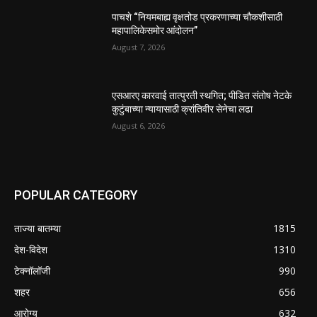
पाचशे “नियमबाह्य वृक्षतोड प्रकरणाच्या चौकशीसाठी
महापालिकेसमोर आंदोलन”
August 7, 2026
एसआरए कारवाई तात्पुरती स्थगित; पीडित संतोष नेटके
कुटुंबाच्या न्यायासाठी क्रांतिवीर सेनेचा लढा
August 6, 2026
POPULAR CATEGORY
ताज्या बातम्या
1815
देश-विदेश
1310
टेक्नॉलॉजी
990
शहर
656
आरोग्य
632