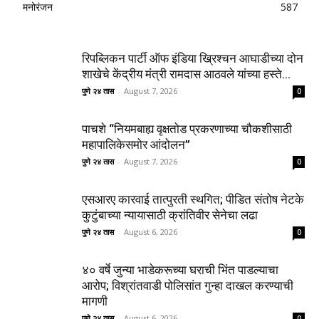
मनोरंजन
587
रिपब्लिकन पार्टी ऑफ इंडिया ख्रिश्चन आघाडीच्या दोन
शाखेचे केंद्रीय मंत्री रामदास आठवले यांच्या हस्ते...
पुणे २४ तास
-
August 7, 2026
0
पाचशे “नियमबाह्य वृक्षतोड प्रकरणाच्या चौकशीसाठी
महापालिकेसमोर आंदोलन”
पुणे २४ तास
-
August 7, 2026
0
एसआरए कारवाई तात्पुरती स्थगित; पीडित संतोष नेटके
कुटुंबाच्या न्यायासाठी क्रांतिवीर सेनेचा लढा
पुणे २४ तास
-
August 6, 2026
0
४० वर्षे जुन्या भाडेकरूच्या घराची भिंत पाडल्याचा
आरोप; विश्रांतवाडी पोलिसांत गुन्हा दाखल करण्याची
मागणी
पुणे २४ तास
-
August 6, 2026
0