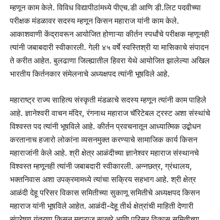
म्हणून काम केले. विविध विद्यापीठांमध्ये पीएच.डी आणि डी.लिट पदवीच्या
परीक्षक मंडळावर सदस्य म्हणून किसन महाराज यांनी काम केले.
आकाशवाणी केंद्रावरून आयोजित होणाऱ्या कीर्तन स्पर्धांचे परीक्षक म्हणूनही
त्यांनी जबाबदारी स्वीकारली. गेली ४५ वर्षे स्वस्तिश्री या मासिकाचे संपादन
ते करीत आहेत. बुलढाणा जिल्ह्यातील हिवरा येथे आयोजित झालेल्या अखिल
भारतीय किर्तनकार संमेलनाचे अध्यक्षपद त्यांनी भूषविले आहे.
महाराष्ट्र राज्य साहित्य संस्कृती मंडळाचे सदस्य म्हणून त्यांनी काम पाहिले
आहे. ज्ञानेश्वरी वाचन मंदिर, रंगनाथ महाराज चॅरिटेबल ट्रस्ट अशा संस्थांचे
विश्वस्त पद त्यांनी भूषविले आहे. कीर्तन प्रवचनातून आध्यात्मिक उद्बोधन
करतानाच हजारो लोकांना व्यसनमुक्त करण्याचे सामाजिक कार्य किसन
महाराजांनी केले आहे. श्री क्षेत्र आळंदीच्या ज्ञानेश्वर महाराज संस्थानचे
विश्वस्त म्हणूनही त्यांनी जबाबदारी स्वीकारली. अन्नछत्र, ग्रंथालय,
भक्तनिवास अशा उपक्रमामध्ये त्यांचा सक्रिय सहभाग आहे. श्री क्षेत्र
आळंदी देहू परिसर विकास समितीच्या सुकाणू समितीचे अध्यक्षपद किसन
महाराज यांनी भूषविले आहेत. आळंदी-देहू तीर्थ क्षेत्रांची माहिती देणारी
संप्रेषण यंत्रणा किसन महाराज साखरे आणि परिसर विकास समितीच्या