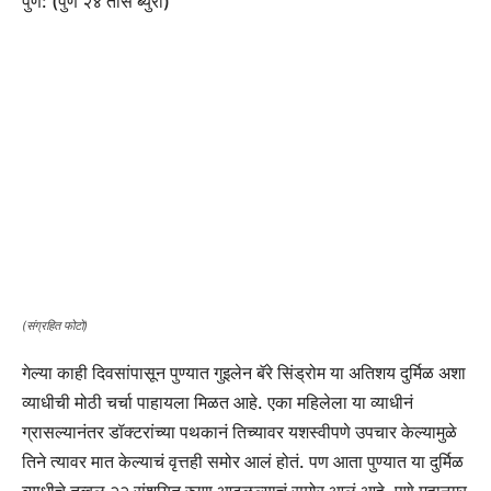
पुणे: (पुणे २४ तास ब्युरो)
(संग्रहित फोटो)
गेल्या काही दिवसांपासून पुण्यात गुइलेन बॅरे सिंड्रोम या अतिशय दुर्मिळ अशा
व्याधीची मोठी चर्चा पाहायला मिळत आहे. एका महिलेला या व्याधीनं
ग्रासल्यानंतर डॉक्टरांच्या पथकानं तिच्यावर यशस्वीपणे उपचार केल्यामुळे
तिने त्यावर मात केल्याचं वृत्तही समोर आलं होतं. पण आता पुण्यात या दुर्मिळ
व्याधीचे तब्बल २२ संशयित रुग्ण आढळल्याचं समोर आलं आहे. पुणे महानगर