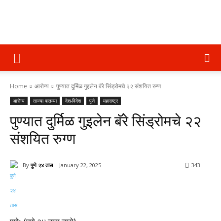
पुणे
Home
आरोग्य
पुण्यात दुर्मिळ गुइलेन बॅरे सिंड्रोमचे २२ संशयित रुग्ण
२४
आरोग्य
ताज्या बातम्या
देश-विदेश
पुणे
महाराष्ट्र
पुण्यात दुर्मिळ गुइलेन बॅरे सिंड्रोमचे २२
तास
संशयित रुग्ण
By
पुणे २४ तास
January 22, 2025
343