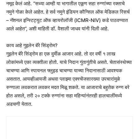
नमूद केलं आहे. “सध्या आम्ही या भागातील एकूण सहा रुग्णांच्या रक्ताचे
नमुने गोळा केले आहेत. हे सर्व नमुने इंडियन कौन्सिल ऑफ मेडिकल रिसर्च
– नॅशनल इन्स्टिट्युट ऑफ व्हायरोलॉजी (ICMR-NIV) कडे पाठवण्यात
आले आहेत”, अशी माहिती डॉ. वैशाली जाधव यांनी दिली आहे.
काय आहे गुइलेन बॅरे सिंड्रोम?
गुइलेन बॅरे सिंड्रोम हा एक दुर्मीळ आजार आहे. तो दर वर्षी १ लाख
लोकांमध्ये एका व्यक्तीला होतो. याचे निदान गुंतागुंतीचे असते. चेतासंस्थेच्या
चाचण्या आणि स्पायनल फ्लुइड चाचण्या याच्या निदानासाठी आवश्यक
असतात. आयव्हीआयजी अथवा प्लाझ्मा एक्स्चेंजसारख्या उपचारांमुळे
रुग्णाला लवकरात लवकर मदत मिळू शकते. या आजाराचे बहुतेक रुग्ण बरे
होत असले, तरी २० टक्के रुग्णांना सहा महिन्यांनंतरही हालचालींमध्ये
अडचणी येतात.