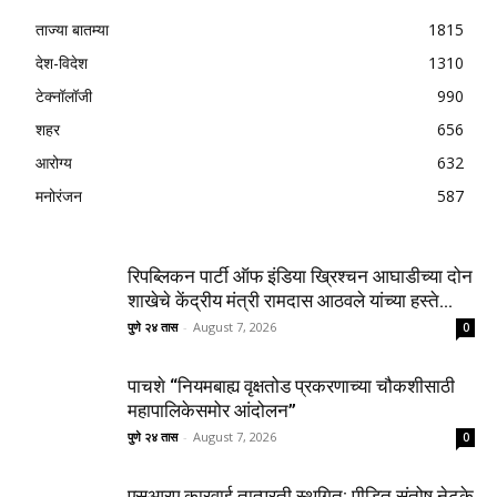
ताज्या बातम्या
1815
देश-विदेश
1310
टेक्नॉलॉजी
990
शहर
656
आरोग्य
632
मनोरंजन
587
रिपब्लिकन पार्टी ऑफ इंडिया ख्रिश्चन आघाडीच्या दोन
शाखेचे केंद्रीय मंत्री रामदास आठवले यांच्या हस्ते...
पुणे २४ तास
-
August 7, 2026
0
पाचशे “नियमबाह्य वृक्षतोड प्रकरणाच्या चौकशीसाठी
महापालिकेसमोर आंदोलन”
पुणे २४ तास
-
August 7, 2026
0
एसआरए कारवाई तात्पुरती स्थगित; पीडित संतोष नेटके