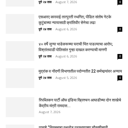
पुणे २४ तास
-
August 7, 2026
0
एसआरए कारवाई तात्पुरती स्थगित; पीडित संतोष नेटके
कुटुंबाच्या न्यायासाठी क्रांतिवीर सेनेचा लढा
पुणे २४ तास
-
August 6, 2026
0
४० वर्षे जुन्या भाडेकरूच्या घराची भिंत पाडल्याचा आरोप;
विश्रांतवाडी पोलिसांत गुन्हा दाखल करण्याची मागणी
पुणे २४ तास
-
August 6, 2026
0
मुद्रांक व नोंदणी विभागातील पदोन्नतीत 22 कर्मचार्‍यांवर अन्याय
पुणे २४ तास
-
August 5, 2026
0
रिपब्लिकन पार्टी ऑफ इंडिया ख्रिश्चन आघाडीच्या दोन शाखेचे
केंद्रीय मंत्री रामदास...
August 7, 2026
पाचशे “नियमबाह्य वृक्षतोड प्रकरणाच्या चौकशीसाठी