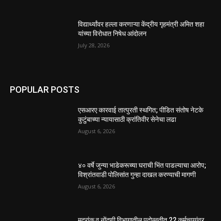
विद्यार्थ्यांवर हल्ला करणाऱ्या केंद्रीय गृहमंत्री अमित शहा
यांच्या विरोधात निषेध आंदोलन
July 28, 2026
POPULAR POSTS
एसआरए कारवाई तात्पुरती स्थगित; पीडित संतोष नेटके
कुटुंबाच्या न्यायासाठी क्रांतिवीर सेनेचा लढा
August 6, 2026
४० वर्षे जुन्या भाडेकरूच्या घराची भिंत पाडल्याचा आरोप;
विश्रांतवाडी पोलिसांत गुन्हा दाखल करण्याची मागणी
August 6, 2026
मुद्रांक व नोंदणी विभागातील पदोन्नतीत 22 कर्मचार्‍यांवर