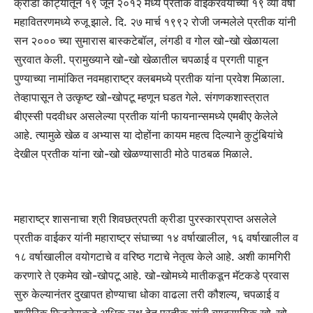
क्रीडा कोट्यातून १९ जून २०१२ मध्ये प्रतीक वाईकरवयाच्या १९ व्या वर्षी
महावितरणमध्ये रुजू झाले. दि. २७ मार्च १९९२ रोजी जन्मलेले प्रतीक यांनी
सन २००० च्या सुमारास बास्कटेबॉल, लंगडी व गोल खो-खो खेळायला
सुरवात केली. प्रामुख्याने खो-खो खेळातील चपळाई व प्रगती पाहून
पुण्याच्या नामांकित नवमहाराष्ट्र क्लबमध्ये प्रतीक यांना प्रवेश मिळाला.
तेव्हापासून ते उत्कृष्ट खो-खोपटू म्हणून घडत गेले. संगणकशास्त्रात
बीएस्सी पदवीधर असलेल्या प्रतीक यांनी फायनान्समध्ये एमबीए केलेले
आहे. त्यामुळे खेळ व अभ्यास या दोहोंना कायम महत्व दिल्याने कुटुंबियांचे
देखील प्रतीक यांना खो-खो खेळण्यासाठी मोठे पाठबळ मिळाले.
महाराष्ट्र शासनाचा श्री शिवछत्रपती क्रीडा पुरस्कारप्राप्त असलेले
प्रतीक वाईकर यांनी महाराष्ट्र संघाच्या १४ वर्षाखालील, १६ वर्षाखालील व
१८ वर्षाखालील वयोगटाचे व वरिष्ठ गटाचे नेतृत्व केले आहे. अशी कामगिरी
करणारे ते एकमेव खो-खोपटू आहे. खो-खोमध्ये मातीकडून मॅटकडे प्रवास
सुरु केल्यानंतर दुखापत होण्याचा धोका वाढला तरी कौशल्य, चपळाई व