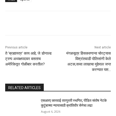
Previous article
Next article
ते ‘ब्रह्मास्त्र’ काय आहे, जे डोनाल्ड
मंगळसूत्र हिसकवणाऱ्या चोरट्यास
ट्रम्प अध्यक्षपदावर बसताच
विश्रांतवाडी पोलिसांनी केले
अमेरिकेतून गोळीबार करतील?
अटक,सव्वा लाखाचा मुद्देमाल जप्त
करण्यात यश…
RELATED ARTICLES
एसआरए कारवाई तात्पुरती स्थगित; पीडित संतोष नेटके
कुटुंबाच्या न्यायासाठी क्रांतिवीर सेनेचा लढा
August 6, 2026