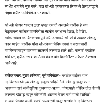
शारीरिक फिटनेसकडे अधिक लक्ष देत प्रतीक यांनी व्यावसायिक खो-खो
स्पर्धेत भाग घेणे सुरू केले. यात खो-खो प्रोफेशनल लिगमध्ये तेलगू योद्धांचे
नेतृत्व करीत उपविजेतेपद पटकावले.
खो-खो खेळात ‘कॅप्टन कूल’ म्हणून ख्याती असलेले प्रतीक हे संघ
नेतृत्वामध्ये सांघिक कामगिरीला नेहमीच प्राधान्य देतात, हे विशेष.
त्यांच्यासोबत महावितरणच्या पुणे परिमंडलामध्ये खो-खोचे उत्कृष्ट खेळाडू
घडत आहेत. प्रतीक यांना खो-खोच्या विविध स्पर्धा व सरावासाठी
महावितरणकडून कायमच सहकार्य करण्यात आले आहे. यासाठी प्रतीक
यांचे घर, क्रीडांगण व कार्यालय केवळ दोन किलोमीटर परिघात ठेवण्यात
आले आहे.
राजेंद्र पवार, मुख्य अभियंता, पुणे परिमंडल–
‘प्रतीक वाईकर यांना
महावितरणमध्ये एक खेळाडू म्हणूनच पाहिले गेले. खेळाडू म्हणून त्यांना
आवश्यक सर्व सोयीसुविधा पुरवण्यात आल्या. कोणत्याही परिस्थितीत नोकरी
करताना खेळाडू म्हणून कोणतीही अडचण येणार नाही याची वेळोवेळी
काळजी घेण्यात आली. त्याची फलश्रृती म्हणून प्रतीकने महावितरणच