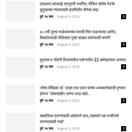
एसआरए कारवाई तात्पुरती स्थगित; पीडित संतोष नेटके
कुटुंबाच्या न्यायासाठी क्रांतिवीर सेनेचा लढा
पुणे २४ तास
-
August 6, 2026
0
४० वर्षे जुन्या भाडेकरूच्या घराची भिंत पाडल्याचा आरोप;
विश्रांतवाडी पोलिसांत गुन्हा दाखल करण्याची मागणी
पुणे २४ तास
-
August 6, 2026
0
मुद्रांक व नोंदणी विभागातील पदोन्नतीत 22 कर्मचार्‍यांवर अन्याय
पुणे २४ तास
-
August 5, 2026
0
ज्येष्ठ लेखिका डॉ. प्रज्ञा दया पवार यांच्या अध्यक्षतेखाली पुण्यात
होणार ‘लोकशाहीर अण्णा भाऊ साठे...
पुणे २४ तास
-
August 5, 2026
0
सामाजिक प्रश्नांसाठी आंदोलने करा, एकामागे एक राजीनामे
मागण्यासाठी नको’
पुणे २४ तास
-
August 5, 2026
0