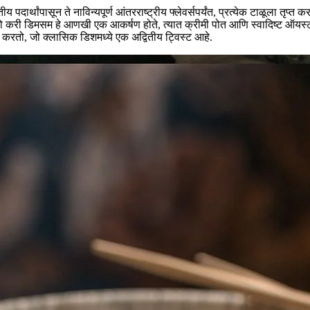
्थांपासून ते नाविन्यपूर्ण आंतरराष्ट्रीय फ्लेवर्सपर्यंत, प्रत्येक टाळूला तृप्त क
न यलो करी डिमसम हे आणखी एक आकर्षण होते, त्यात क्रीमी पोत आणि स्वादिष्ट 
तो, जो क्लासिक डिशमध्ये एक अद्वितीय ट्विस्ट आहे.