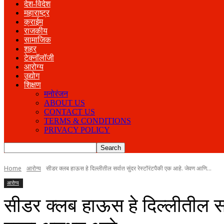
देश-विदेश
महाराष्ट्र
क्राईम
राजकीय
सामाजिक
शहर
टेक्नॉलॉजी
आरोग्य
उद्योग
शिक्षण
मनोरंजन
ABOUT US
CONTACT US
TERMS & CONDITIONS
PRIVACY POLICY
Home
आरोग्य
सीडर क्लब हाऊस हे दिल्लीतील सर्वात सुंदर रेस्टॉरंटपैकी एक आहे. जेवण आणि...
आरोग्य
सीडर क्लब हाऊस हे दिल्लीतील सर