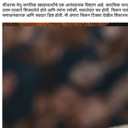
सीडरचा मेनू जागतिक खाद्यपदार्थांचे एक आनंददायक मिश्रण आहे. क्लासिक भारतीय पदार
उत्तम प्रकारे शिजवलेले होते आणि त्यांना स्मोकी, मसालेदार चव होती. चिक
समाधानकारक आणि चवदार डिश होती. मी अंगारा चिकन टिक्का देखील शिफारस कर