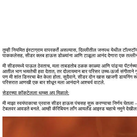
तुम्ही नियमित इंस्टाग्राम वापरकर्ते असल्यास, दिल्लीतील जनपथ येथील टॉल्स्
पाककलेसह, सीडर क्लब हाऊस डोळ्यांना आणि टाळूला आनंद देणारा एक तल्लीन
मी सीडरमध्ये पाऊल ठेवताच, मला ताबडतोब ठळक काळ्या आणि पांढऱ्या पॅटर्नच्या फ
आतील भाग भव्यतेची हवा देतात, तर दोलायमान बार परिसर उच्च-ऊर्जा संगीताने ग
पण मी शांत डिनरचा बेत केला होता. सुदैवाने, सीडर दोन खास खाजगी डायनिंग रूम
परिसरात आणखी एक बार शोधून मला आनंदाने आश्चर्य वाटले.
सेडरच्या कॉकटेलला थम्ब्स अप मिळाले:
मी माझा स्वयंपाकाचा प्रवास सीडर हाऊस पंचसह सुरू करण्याचा निर्णय घेतला –
टेबलवर आवडते बनले. आम्ही कॅरिबियन लाँग आयलँड आइस्ड चहाचे नमुने देखील घ