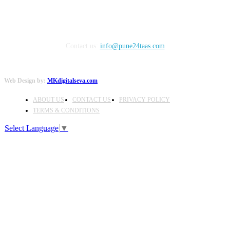
Contact us:
info@pune24taas.com
Web Design by:
MKdigitalseva.com
ABOUT US
CONTACT US
PRIVACY POLICY
TERMS & CONDITIONS
Select Language
▼