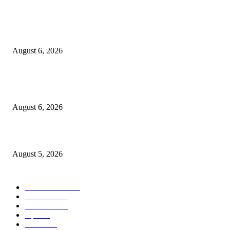
एसआरए कारवाई तात्पुरती स्थगित; पीडित संतोष नेटके कुटुंबाच्या न्यायासाठी क्रांतिवीर से
लढा
August 6, 2026
४० वर्षे जुन्या भाडेकरूच्या घराची भिंत पाडल्याचा आरोप; विश्रांतवाडी पोलिसांत गुन्हा द
करण्याची मागणी
August 6, 2026
मुद्रांक व नोंदणी विभागातील पदोन्नतीत 22 कर्मचार्‍यांवर अन्याय
August 5, 2026
POPULAR CATEGORY
ताज्या बातम्या
1814
देश-विदेश
1310
टेक्नॉलॉजी
990
शहर
655
आरोग्य
632