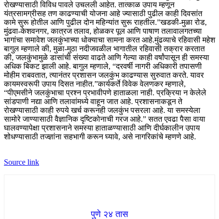
रोखण्यासाठी विविध पावले उचलली आहेत. तात्काळ उपाय म्हणून
यंत्रसामग्रीसह तण काढण्याची योजना आहे ज्यासाठी पुढील काही दिवसांत
कामे सुरू होतील आणि पुढील दोन महिन्यांत सुरू राहतील.”
खडकी-मुळा रोड,
मुंढवा-केशवनगर, कात्रज तलाव, होळकर पूल आणि पाषाण तलावालगतच्या
भागांचा समावेश जलकुंभाच्या धोक्याचा सामना करत आहे.
मुंढव्याचे रहिवासी महेश
बागुल म्हणाले की, मुळा-मुठा नदीजवळील भागातील रहिवासी तक्रार करतात
की, जलकुंभामुळे डासांची संख्या वाढते आणि गेल्या काही वर्षांपासून ही समस्या
अधिक बिकट झाली आहे. बागुल म्हणाले, “दरवर्षी नागरी अधिकारी तपासणी
मोहीम राबवतात, त्यानंतर प्रशासन जलकुंभ काढण्यास सुरुवात करते. यावर
कायमस्वरूपी उपाय दिसत नाहीत.”
कार्यकर्ते विवेक वेलणकर म्हणाले,
“पीएमसीने जलकुंभाचा प्रश्न प्रभावीपणे हाताळला नाही. प्रक्रिया न केलेले
सांडपाणी नद्या आणि तलावांमध्ये वाहून जात आहे. प्रशासनाकडून ते
रोखण्यासाठी काही रुपये खर्च करूनही जलकुंभ पसरला आहे. या समस्येला
सामोरे जाण्यासाठी वैज्ञानिक दृष्टिकोनाची गरज आहे.”
सतत एवढा पैसा वाया
घालवण्यापेक्षा प्रशासनाने समस्या हाताळण्यासाठी आणि दीर्घकालीन उपाय
शोधण्यासाठी तज्ज्ञांना सहभागी करून घ्यावे, असे नागरिकांचे म्हणणे आहे.
Source link
पुणे २४ तास