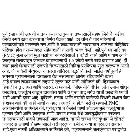
पुणे : डासांची उत्पत्ती वाढवणाऱ्या जलकुंभ काढण्यासाठी महापालिकेने अडीच
कोटी रुपये खर्च करण्याचा निर्णय घेतला आहे. दर तीन ते चार महिन्यांनी
पाणवठ्यांमध्ये पसरणारे तण आणि ते काढण्यासाठी राबवण्यात आलेल्या मोहिमेवर
परिणाम होत नसल्याबद्दल रहिवाशांनी नाराजी व्यक्त केली आहे.
पुणे महापालिका
(PMC) मुळा आणि मुठा नद्यांच्या स्वच्छतेसाठी 1 कोटी रुपये आणि पाषाण आणि
कात्रज तलावातून जलचर काढण्यासाठी 1.5 कोटी रुपये खर्च करणार आहे. ही
कामे हाती घेण्यासाठी एजन्सी नेमण्यासाठी निविदा प्रक्रिया सुरू करण्यात आली
आहे, जी यावेळी मॅन्युअल न करता यांत्रिक पद्धतीने केली जाईल.
वर्षानुवर्षे ही
समस्या प्रशासनाला हाताळता येत नसल्याचा आरोप रहिवाशांनी केला
आहे.
पाषाण तलावाजवळ राहणारे सूरज माटे यांनी सांगितले की, हिवाळ्यात
हिवाळी वाढू लागते आणि पसरते.
ते म्हणाले, “पीएमसीने दीर्घकालीन उपाय शोधून
काढावेत, जलकुंभ काढून टाकावेत आणि ते पुन्हा वाढू नयेत याची काळजी घ्यावी
अशी आमची इच्छा आहे. दुर्दैवाने, तलाव आणि नद्यांची घाणेरडी स्थिती लक्षात घेता
हे शक्य आहे की नाही याची आम्हाला खात्री नाही,” असे ते म्हणाले.
PMC
अधिकाऱ्यांनी सांगितले की, प्रक्रिया न केलेले पाणी सोडल्यामुळे जलकुंभाचा
प्रसार होतो आणि कात्रज आणि पाषाण तलाव येथे जलशुद्धीकरण प्रकल्प
उभारण्यासाठी पावले उचलली जात आहेत. नागरी संस्था जलकुंभांमध्ये सोडले
जाणारे सांडपाणी रोखण्यासाठी नदी प्रदूषण कमी करण्याचा प्रकल्प राबवत
आहे.
एका नागरी अधिकाऱ्याने सांगितले की, “प्रशासनाने जलकुंभाचा प्रादुर्भाव