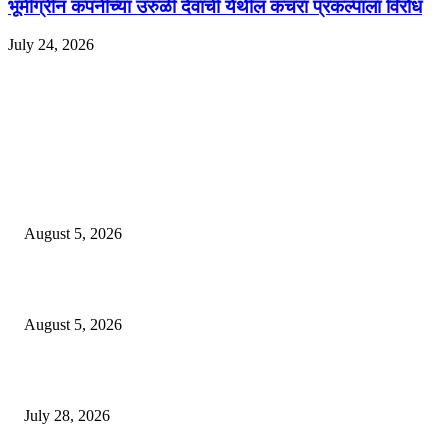
भूमीग्रीन कंपनीच्या उरुळी देवाची येथील कचरा प्रकल्पाला विरोध
July 24, 2026
EDITOR PICKS
ज्येष्ठ लेखिका डॉ. प्रज्ञा दया पवार यांच्या अध्यक्षतेखाली पुण्यात होणार ‘लोकशाहीर अण्ण
साठे विचारवेध साहित्य संमेलन
August 5, 2026
सामाजिक प्रश्नांसाठी आंदोलने करा, एकामागे एक राजीनामे मागण्यासाठी नको’
August 5, 2026
विद्यार्थ्यांवर हल्ला करणाऱ्या केंद्रीय गृहमंत्री अमित शहा यांच्या विरोधात निषेध आंदोलन
July 28, 2026
POPULAR POSTS