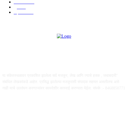
मनोरंजन
587
पुणे
532
महत्त्वाचे
507
ABOUT US
या संकेतस्थळावर प्रकाशित झालेला सर्व मजकूर, लेख आणि त्याचे हक्क , जबाबदारी''
संबंधित लेखकांकडे आहेत. प्रसिद्ध झालेल्या मजकुराशी संपादक सहमत असतीलच असे
नाही याचे उल्लंघन करणाऱ्यांवर कायदेशीर कारवाई करण्यात येईल. संपर्क :- 8468850771
FOLLOW US