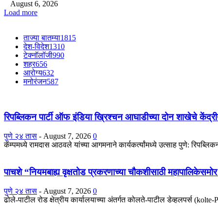
August 6, 2026
Load more
ताज्या बातम्या
1815
देश-विदेश
1310
टेक्नॉलॉजी
990
शहर
656
आरोग्य
632
मनोरंजन
587
रिपब्लिकन पार्टी ऑफ इंडिया ख्रिश्चन आघाडीच्या दोन शाखेचे केंद्रीय
पुणे २४ तास
-
August 7, 2026
0
कॅम्पमध्ये रामदास आठवले यांच्या आगमनाने कार्यकर्त्यांमध्ये उत्साह पुणे: रिपब्ल
पाचशे “नियमबाह्य वृक्षतोड प्रकरणाच्या चौकशीसाठी महापालिकेसम
पुणे २४ तास
-
August 7, 2026
0
ढोले-पाटील रोड क्षेत्रीय कार्यालयाच्या अंतर्गत कोलते-पाटील डेव्हलपर्स (kolt