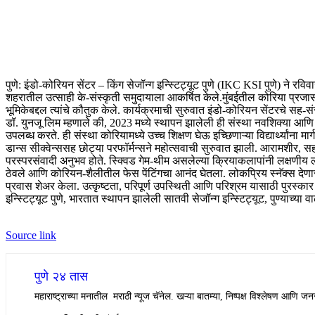
पुणे: इंडो-कोरियन सेंटर – किंग सेजॉन्ग इन्स्टिट्यूट पुणे (IKC KSI पुणे) ने र
शहरातील उत्साही के-संस्कृती समुदायाला आकर्षित केले.
मुंबईतील कोरिया प्रजास
भूमिकेबद्दल त्यांचे कौतुक केले. कार्यक्रमाची सुरुवात इंडो-कोरियन सेंटरचे सह
डॉ. युनजू लिम म्हणाले की, 2023 मध्ये स्थापन झालेली ही संस्था नवशिक्या आणि
उपलब्ध करते.
ही संस्था कोरियामध्ये उच्च शिक्षण घेऊ इच्छिणाऱ्या विद्यार्थ्यांन
डान्स सीक्वेन्ससह छोट्या परफॉर्मन्सने महोत्सवाची सुरुवात झाली. आरामशीर, स
परस्परसंवादी अनुभव होते. स्क्विड गेम-थीम असलेल्या क्रियाकलापांनी लक्षणीय लक
ठेवले आणि कोरियन-शैलीतील फेस पेंटिंगचा आनंद घेतला. लोकप्रिय स्नॅक्स देण
प्रवास शेअर केला.
उत्कृष्टता, परिपूर्ण उपस्थिती आणि परिश्रम यासाठी पुरस्का
इन्स्टिट्यूट पुणे, भारतात स्थापन झालेली सातवी सेजॉन्ग इन्स्टिट्यूट, पुण्याच्
Source link
पुणे २४ तास
महाराष्ट्राच्या मनातील मराठी न्यूज चॅनेल. खऱ्या बातम्या, निष्पक्ष विश्लेषण आणि जनस