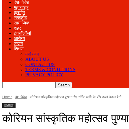
देश-विदेश
महाराष्ट्र
क्राईम
राजकीय
सामाजिक
शहर
टेक्नॉलॉजी
आरोग्य
उद्योग
शिक्षण
मनोरंजन
ABOUT US
CONTACT US
TERMS & CONDITIONS
PRIVACY POLICY
Home
देश-विदेश
कोरियन सांस्कृतिक महोत्सव पुण्यात रंग, संगीत आणि के-पॉप ऊर्जा घेऊन येतो
देश-विदेश
कोरियन सांस्कृतिक महोत्सव पुण्य