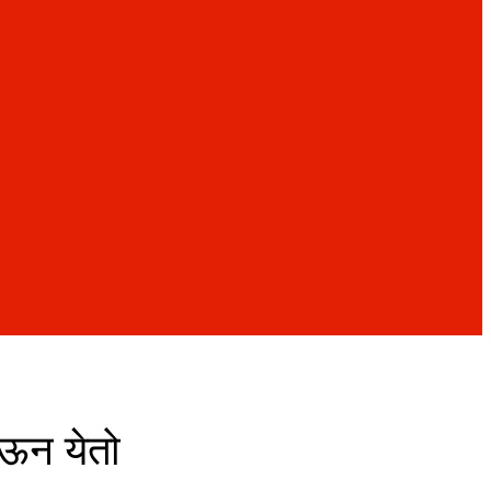
ेऊन येतो