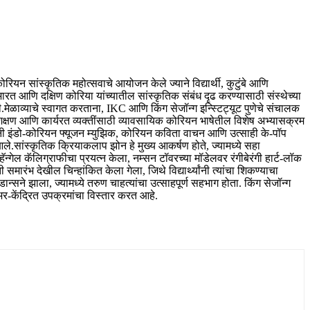
रियन सांस्कृतिक महोत्सवाचे आयोजन केले ज्याने विद्यार्थी, कुटुंबे आणि
ारत आणि दक्षिण कोरिया यांच्यातील सांस्कृतिक संबंध दृढ करण्यासाठी संस्थेच्या
ी.
मेळाव्याचे स्वागत करताना, IKC आणि किंग सेजॉन्ग इन्स्टिट्यूट पुणेचे संचालक
शिक्षण आणि कार्यरत व्यक्तींसाठी व्यावसायिक कोरियन भाषेतील विशेष अभ्यासक्रम
र्थ्यांनी इंडो-कोरियन फ्यूजन म्युझिक, कोरियन कविता वाचन आणि उत्साही के-पॉप
आले.
सांस्कृतिक क्रियाकलाप झोन हे मुख्य आकर्षण होते, ज्यामध्ये सहा
्गेल कॅलिग्राफीचा प्रयत्न केला, नम्सन टॉवरच्या मॉडेलवर रंगीबेरंगी हार्ट-लॉक
्ती समारंभ देखील चिन्हांकित केला गेला, जिथे विद्यार्थ्यांनी त्यांचा शिकण्याचा
ान्सने झाला, ज्यामध्ये तरुण चाहत्यांचा उत्साहपूर्ण सहभाग होता. किंग सेजॉन्ग
िअर-केंद्रित उपक्रमांचा विस्तार करत आहे.