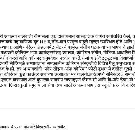
विवारी आपल्या बालेवाडी कॅम्पसला एक दोलायमान सांस्कृतिक जागेत रूपांतरित केले, को
त्ताकचे महावाणिज्य दूत HE यू डोंग-वान प्रमुख पाहुणे म्हणून उपस्थित होते आणि भ
-संस्थापक आणि करिअर डेव्हलपमेंट सेंटरचे प्रमुख संजीब घटक यांच्या भाषणाने झाल
 मध्यवर्ती कोरियन भाषा कार्यक्रमांसह व्याख्या, कोरियन संगीत, मीडिया-आधारित 
ा मार्गदर्शन करते आणि करिअर समुपदेशन प्रदान करते.
सेजॉन्ग इन्स्टिट्यूटच्या विद्या
हभागी सेटिंगमुळे अभ्यागतांना समकालीन कोरियन संस्कृतीचे विविध पैलू अनुभवता 
्ष वेधले, तर अभ्यागतांनी ‘फोर सीझन ऑफ कोरिया’ फोटो बूथमध्ये देखील गुंतले, हॅन
ारा कोरियन फूड काउंटर सणाच्या उत्साहात भर घालतो.
इव्हेंटमध्ये सेमिस्टर 3 समाप
र प्रदान करण्यात आले.
दुपारचा समारोप उत्साहपूर्ण फॅशन शो आणि के-पॉप रँडम प्ले ड
या वाढत्या K-संस्कृती समुदायाला सेवा देण्यासाठी आपल्या भाषा, सांस्कृतिक आणि कर
ामान्यांचे प्रश्न मांडणारे विश्वसनीय व्यासपीठ.