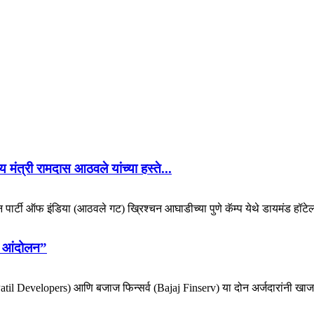
 मंत्री रामदास आठवले यांच्या हस्ते...
िकन पार्टी ऑफ इंडिया (आठवले गट) ख्रिश्चन आघाडीच्या पुणे कॅम्प येथे डायमंड हॉटेल
ोर आंदोलन”
e-Patil Developers) आणि बजाज फिन्सर्व (Bajaj Finserv) या दोन अर्जदारांनी खाजग