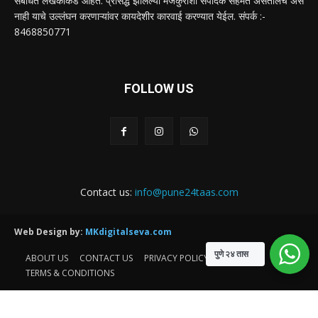
संबंधित लेखकांकडे आहेत. प्रसिद्ध झालेल्या मजकुराशी संपादक सहमत असतीलच असे
नाही याचे उल्लंघन करणाऱ्यांवर कायदेशीर कारवाई करण्यात येईल. संपर्क :-
8468850771
FOLLOW US
Contact us:
info@pune24taas.com
Web Design by:
MKdigitalseva.com
पुणे २४ तास
ABOUT US
CONTACT US
PRIVACY POLICY
TERMS & CONDITIONS