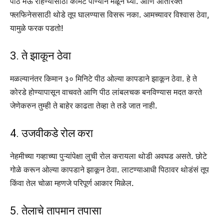
पीठ मऊ राहण्यासाठी कोमट पाण्याने मळून घ्या. आणि अतिरिक्त
फ्लफिनेससाठी थोडे तूप घालण्यास विसरू नका. आमच्यावर विश्वास ठेवा,
यामुळे फरक पडतो!
3. ते झाकून ठेवा
मळल्यानंतर किमान ३० मिनिटे पीठ ओल्या कापडाने झाकून ठेवा. हे ते
कोरडे होण्यापासून वाचवते आणि पीठ लांबलचक बनविण्यास मदत करते
जेणेकरुन तुम्ही ते बाहेर काढता तेव्हा ते तडे जात नाही.
4. उजवीकडे रोल करा
नेहमीच्या गव्हाच्या पुऱ्यांपेक्षा लुची रोल करायला थोडी अवघड असते. छोटे
गोळे करून ओल्या कापडाने झाकून ठेवा. लाटण्याआधी पिठावर थोडंसं तूप
किंवा तेल चोळा म्हणजे परिपूर्ण आकार मिळेल.
5. तेलाचे तापमान तपासा