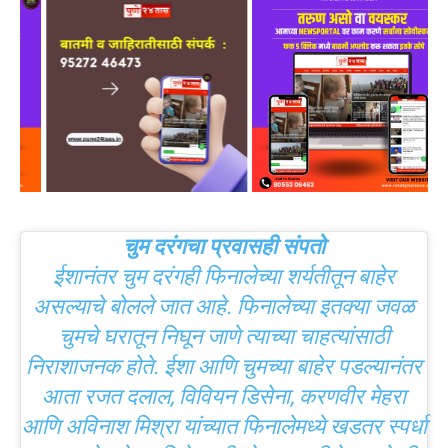
चुम दरंगचा प्रवासही संपतो
ईशानंतर चुम दरंगही फिनालेच्या शर्यतीतून बाहेर
असल्याचे बोलले जात आहे. फिनालेच्या इतक्या जवळ
चुमचे घरातून निघून जाणे त्याच्या चाहत्यांसाठी
निराशाजनक होते. ईशा आणि चुमच्या बाहेर पडल्यानंतर
आता रजत दलाल, विवियन डिसेना, करणवीर मेहरा
आणि अविनाश मिश्रा यांच्यात फिनालेमध्ये खडतर स्पर्धा