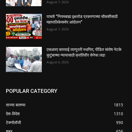
August 7, 2026
पाचशे “नियमबाह्य वृक्षतोड प्रकरणाच्या चौकशीसाठी
महापालिकेसमोर आंदोलन”
August 7, 2026
एसआरए कारवाई तात्पुरती स्थगित; पीडित संतोष नेटके
कुटुंबाच्या न्यायासाठी क्रांतिवीर सेनेचा लढा
August 6, 2026
POPULAR CATEGORY
ताज्या बातम्या
1815
देश-विदेश
1310
टेक्नॉलॉजी
990
शहर
656