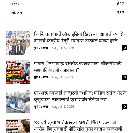
आरोग्य
632
मनोरंजन
587
रिपब्लिकन पार्टी ऑफ इंडिया ख्रिश्चन आघाडीच्या दोन
शाखेचे केंद्रीय मंत्री रामदास आठवले यांच्या हस्ते...
पुणे २४ तास
-
August 7, 2026
0
पाचशे “नियमबाह्य वृक्षतोड प्रकरणाच्या चौकशीसाठी
महापालिकेसमोर आंदोलन”
पुणे २४ तास
-
August 7, 2026
0
एसआरए कारवाई तात्पुरती स्थगित; पीडित संतोष नेटके
कुटुंबाच्या न्यायासाठी क्रांतिवीर सेनेचा लढा
पुणे २४ तास
-
August 6, 2026
0
४० वर्षे जुन्या भाडेकरूच्या घराची भिंत पाडल्याचा
आरोप; विश्रांतवाडी पोलिसांत गुन्हा दाखल करण्याची