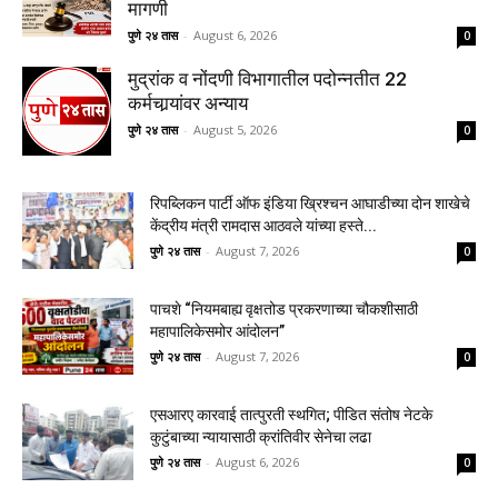
मागणी
पुणे २४ तास
-
August 6, 2026
0
मुद्रांक व नोंदणी विभागातील पदोन्नतीत 22
कर्मचार्‍यांवर अन्याय
पुणे २४ तास
-
August 5, 2026
0
रिपब्लिकन पार्टी ऑफ इंडिया ख्रिश्चन आघाडीच्या दोन शाखेचे
केंद्रीय मंत्री रामदास आठवले यांच्या हस्ते...
पुणे २४ तास
-
August 7, 2026
0
पाचशे “नियमबाह्य वृक्षतोड प्रकरणाच्या चौकशीसाठी
महापालिकेसमोर आंदोलन”
पुणे २४ तास
-
August 7, 2026
0
एसआरए कारवाई तात्पुरती स्थगित; पीडित संतोष नेटके
कुटुंबाच्या न्यायासाठी क्रांतिवीर सेनेचा लढा
पुणे २४ तास
-
August 6, 2026
0