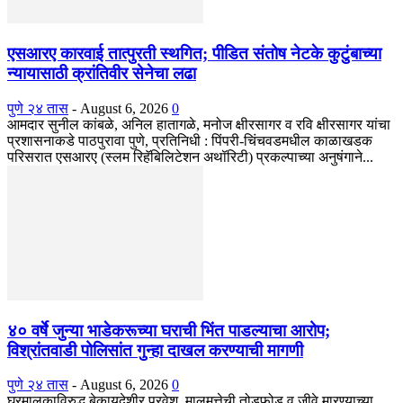
एसआरए कारवाई तात्पुरती स्थगित; पीडित संतोष नेटके कुटुंबाच्या
न्यायासाठी क्रांतिवीर सेनेचा लढा
पुणे २४ तास
-
August 6, 2026
0
आमदार सुनील कांबळे, अनिल हातागळे, मनोज क्षीरसागर व रवि क्षीरसागर यांचा
प्रशासनाकडे पाठपुरावा पुणे, प्रतिनिधी : पिंपरी-चिंचवडमधील काळाखडक
परिसरात एसआरए (स्लम रिहॅबिलिटेशन अथॉरिटी) प्रकल्पाच्या अनुषंगाने...
४० वर्षे जुन्या भाडेकरूच्या घराची भिंत पाडल्याचा आरोप;
विश्रांतवाडी पोलिसांत गुन्हा दाखल करण्याची मागणी
पुणे २४ तास
-
August 6, 2026
0
घरमालकाविरुद्ध बेकायदेशीर प्रवेश, मालमत्तेची तोडफोड व जीवे मारण्याच्या