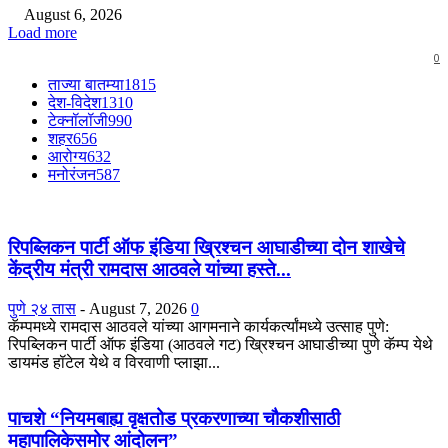
August 6, 2026
Load more
0
ताज्या बातम्या
1815
देश-विदेश
1310
टेक्नॉलॉजी
990
शहर
656
आरोग्य
632
मनोरंजन
587
रिपब्लिकन पार्टी ऑफ इंडिया ख्रिश्चन आघाडीच्या दोन शाखेचे
केंद्रीय मंत्री रामदास आठवले यांच्या हस्ते...
पुणे २४ तास
-
August 7, 2026
0
कॅम्पमध्ये रामदास आठवले यांच्या आगमनाने कार्यकर्त्यांमध्ये उत्साह पुणे:
रिपब्लिकन पार्टी ऑफ इंडिया (आठवले गट) ख्रिश्चन आघाडीच्या पुणे कॅम्प येथे
डायमंड हॉटेल येथे व विरवाणी प्लाझा...
पाचशे “नियमबाह्य वृक्षतोड प्रकरणाच्या चौकशीसाठी
महापालिकेसमोर आंदोलन”