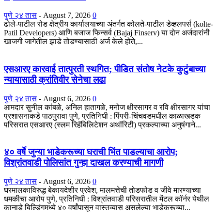
पुणे २४ तास
-
August 7, 2026
0
ढोले-पाटील रोड क्षेत्रीय कार्यालयाच्या अंतर्गत कोलते-पाटील डेव्हलपर्स (kolte-
Patil Developers) आणि बजाज फिन्सर्व (Bajaj Finserv) या दोन अर्जदारांनी
खाजगी जागेतील झाडे तोडण्यासाठी अर्ज केले होते,...
एसआरए कारवाई तात्पुरती स्थगित; पीडित संतोष नेटके कुटुंबाच्या
न्यायासाठी क्रांतिवीर सेनेचा लढा
पुणे २४ तास
-
August 6, 2026
0
आमदार सुनील कांबळे, अनिल हातागळे, मनोज क्षीरसागर व रवि क्षीरसागर यांचा
प्रशासनाकडे पाठपुरावा पुणे, प्रतिनिधी : पिंपरी-चिंचवडमधील काळाखडक
परिसरात एसआरए (स्लम रिहॅबिलिटेशन अथॉरिटी) प्रकल्पाच्या अनुषंगाने...
४० वर्षे जुन्या भाडेकरूच्या घराची भिंत पाडल्याचा आरोप;
विश्रांतवाडी पोलिसांत गुन्हा दाखल करण्याची मागणी
पुणे २४ तास
-
August 6, 2026
0
घरमालकाविरुद्ध बेकायदेशीर प्रवेश, मालमत्तेची तोडफोड व जीवे मारण्याच्या
धमकीचा आरोप पुणे, प्रतिनिधी : विश्रांतवाडी परिसरातील मेंटल कॉर्नर येथील
कानाडे बिल्डिंगमध्ये ४० वर्षांपासून वास्तव्यास असलेल्या भाडेकरूच्या...