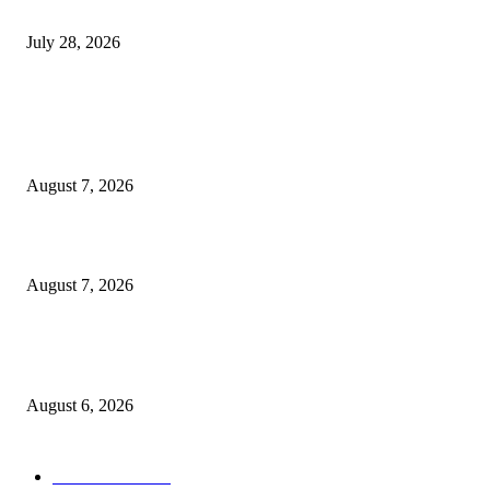
विद्यार्थ्यांवर हल्ला करणाऱ्या केंद्रीय गृहमंत्री अमित शहा यांच्या विरोधात निषेध आंदोलन
July 28, 2026
POPULAR POSTS
रिपब्लिकन पार्टी ऑफ इंडिया ख्रिश्चन आघाडीच्या दोन शाखेचे केंद्रीय मंत्री रामदास आठ
यांच्या हस्ते उद्घाटन
August 7, 2026
पाचशे “नियमबाह्य वृक्षतोड प्रकरणाच्या चौकशीसाठी महापालिकेसमोर आंदोलन”
August 7, 2026
एसआरए कारवाई तात्पुरती स्थगित; पीडित संतोष नेटके कुटुंबाच्या न्यायासाठी क्रांतिवीर से
लढा
August 6, 2026
POPULAR CATEGORY
ताज्या बातम्या
1815