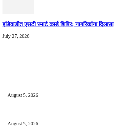
हांडेवाडीत एसटी स्मार्ट कार्ड शिबिर; नागरिकांना दिलासा
July 27, 2026
EDITOR PICKS
ज्येष्ठ लेखिका डॉ. प्रज्ञा दया पवार यांच्या अध्यक्षतेखाली पुण्यात होणार ‘लोकशाहीर अण्ण
साठे विचारवेध साहित्य संमेलन
August 5, 2026
सामाजिक प्रश्नांसाठी आंदोलने करा, एकामागे एक राजीनामे मागण्यासाठी नको’
August 5, 2026