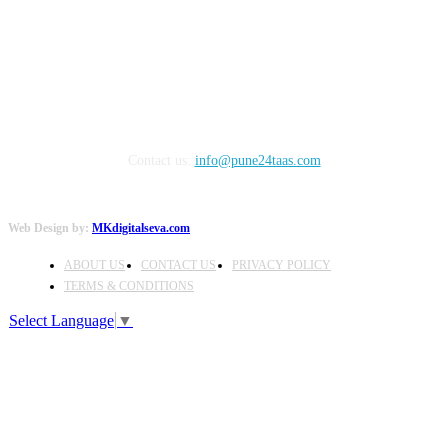
FOLLOW US
Contact us:
info@pune24taas.com
Web Design by:
MKdigitalseva.com
ABOUT US
CONTACT US
PRIVACY POLICY
TERMS & CONDITIONS
Select Language
▼