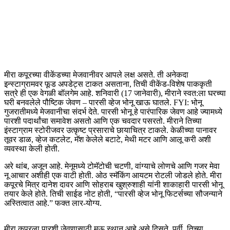
मीरा कपूरच्या वीकेंडच्या मेजवानीवर आपले लक्ष असते. ती अनेकदा
इन्स्टाग्रामवर फूड अपडेट्स टाकत असताना, तिची वीकेंड-विशेष पाककृती
सत्रे ही एक वेगळी बॉलगेम आहे. शनिवारी (17 जानेवारी), मीराने स्वत:ला घरच्या
घरी बनवलेले पौष्टिक जेवण – पारसी व्हेज भोनू खाऊ घातले. FYI: भोनू
गुजरातीमध्ये मेजवानीचा संदर्भ देते. पारसी भोनू हे पारंपारिक जेवण आहे ज्यामध्ये
पारशी पदार्थांचा समावेश असतो आणि एक चवदार पसरतो. मीराने तिच्या
इंस्टाग्राम स्टोरीजवर उत्कृष्ट प्रसाराचे छायाचित्र टाकले. केळीच्या पानावर
तूवर डाळ, व्हेज कटलेट, मॅश केलेले बटाटे, मेथी मटर आणि आलू करी अशी
व्यवस्था केली होती.
अरे थांब, अजून आहे. मेनूमध्ये टोमॅटोची चटणी, वांग्याचे लोणचे आणि गजर मेवा
नू आचार अशीही एक वाटी होती. ओठ स्मॅकिंग आयटम रोटली जोडले होते. मीरा
कपूरचे मित्र दानेश दावर आणि सोहराब खुश्रुशाही यांनी शाकाहारी पारसी भोनू
तयार केले होते. तिची साईड नोट होती, “पारसी व्हेज भोनू फिटर्सच्या सौजन्याने
अस्तित्वात आहे.” फक्त लार-योग्य.
मीरा कपूरला पारशी जेवणासाठी मऊ स्थान आहे असे दिसते. पूर्वी, तिच्या