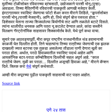
मुलींच्या टोळीसोबत रविवारच्या ब्रंचसाठी, उद्योजकाने पारशी भोनू (पुन्हा)
आवडला. तिच्या मैत्रिणींनी रविवारची पाककृती आणखी मजेदार केली.
इंस्टाग्रामवर स्वादिष्ट जेवणाचा फोटो शेअर करत मीराने लिहिले, “कूपर्ससोबत
पारसी भोनू (पारशी मेजवानी). आणि हो, तिथे संपूर्ण व्हेज पसरला होता.”
डिशेसवर येताना ताज्या शिजवलेल्या बिर्याणीचे ताट आणि तळलेले बटाटे दिसले.
त्यांना थालीपीठ धनसक आणि पत्रा नू कटलेट देण्यात आले. कांदा सब्जीने
विलक्षण गॅस्ट्रोनॉमिक साहसावर शिक्कामोर्तब केले. येथे पूर्ण कथा वाचा.
सुमारे एक आठवड्यापूर्वी, मीरा कपूर राष्ट्रीय राजधानीतील थंड हवामानाची
काळजी घेत दिल्लीत होती. तिने चाहत्यांना तिच्या रात्रीच्या जेवणाची एक झलक
दाखवली ज्यात बटरचा एक तुकडा असलेल्या तोंडाला पाणी देणारा मूली का
पराठा होता. अर्थात, पराठे हिवाळ्यातील स्वादिष्ट पदार्थ आहेत आणि
आयकॉनिक बटर-पराठा कॉम्बोशिवाय दिल्लीची सहल अपूर्ण आहे. “काल
रात्रीचे जेवण. मुळी का पराठा… दिल्लीत अजूनही हिवाळा आहे,” मीराने कॅप्शन
दिले. क्लिक करा
येथे
संपूर्ण कथेसाठी.
आम्ही मीरा कपूरच्या पुढील पाककृती साहसाची वाट पाहत आहोत.
Source link
पुणे २४ तास