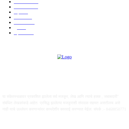
देश-विदेश
1310
टेक्नॉलॉजी
990
शहर
656
आरोग्य
632
मनोरंजन
587
पुणे
534
महत्त्वाचे
508
ABOUT US
या संकेतस्थळावर प्रकाशित झालेला सर्व मजकूर, लेख आणि त्याचे हक्क , जबाबदारी''
संबंधित लेखकांकडे आहेत. प्रसिद्ध झालेल्या मजकुराशी संपादक सहमत असतीलच असे
नाही याचे उल्लंघन करणाऱ्यांवर कायदेशीर कारवाई करण्यात येईल. संपर्क :- 8468850771