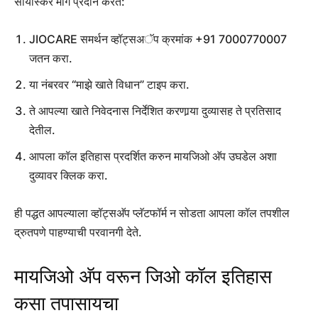
सोयीस्कर मार्ग प्रदान करते:
JIOCARE समर्थन व्हॉट्सअॅप क्रमांक +91 7000770007
जतन करा.
या नंबरवर “माझे खाते विधान” टाइप करा.
ते आपल्या खाते निवेदनास निर्देशित करणार्‍या दुव्यासह ते प्रतिसाद
देतील.
आपला कॉल इतिहास प्रदर्शित करुन मायजिओ अ‍ॅप उघडेल अशा
दुव्यावर क्लिक करा.
ही पद्धत आपल्याला व्हॉट्सअ‍ॅप प्लॅटफॉर्म न सोडता आपला कॉल तपशील
द्रुतपणे पाहण्याची परवानगी देते.
मायजिओ अ‍ॅप वरून जिओ कॉल इतिहास
कसा तपासायचा