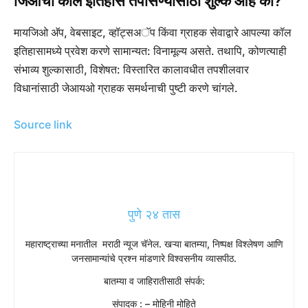
जिओचा कॉल इतिहास तपासण्यासाठी शुल्क आहे का?
मायजिओ अ‍ॅप, वेबसाइट, व्हॉट्सअॅप किंवा ग्राहक सेवाद्वारे आपल्या कॉल
इतिहासामध्ये प्रवेश करणे सामान्यत: विनामूल्य असते. तथापि, कोणत्याही
संभाव्य शुल्कासाठी, विशेषत: विस्तारित कालावधीत तपशीलवार
विधानांसाठी जेआयओ ग्राहक समर्थनाची पुष्टी करणे चांगले.
Source link
पुणे २४ तास
महाराष्ट्राच्या मनातील मराठी न्यूज चॅनेल. खऱ्या बातम्या, निष्पक्ष विश्लेषण आणि
जनसामान्यांचे प्रश्न मांडणारे विश्वसनीय व्यासपीठ.
बातम्या व जाहिरातीसाठी संपर्क:
संपादक : – मोहिनी मोहिते