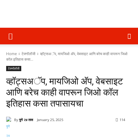
पुणे
Home
टेक्नॉलॉजी
व्हॉट्सअॅप, मायजिओ अ‍ॅप, वेबसाइट आणि बरेच काही वापरून जिओ
२४
कॉल इतिहास कसा...
टेक्नॉलॉजी
व्हॉट्सअॅप, मायजिओ अ‍ॅप, वेबसाइट
तास
आणि बरेच काही वापरून जिओ कॉल
इतिहास कसा तपासायचा
By
पुणे २४ तास
January 25, 2025
114