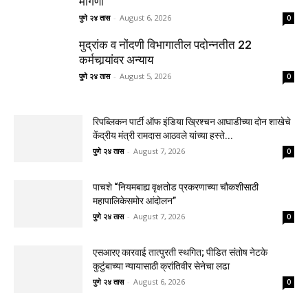
मागणी
पुणे २४ तास
-
August 6, 2026
0
मुद्रांक व नोंदणी विभागातील पदोन्नतीत 22
कर्मचार्‍यांवर अन्याय
पुणे २४ तास
-
August 5, 2026
0
रिपब्लिकन पार्टी ऑफ इंडिया ख्रिश्चन आघाडीच्या दोन शाखेचे
केंद्रीय मंत्री रामदास आठवले यांच्या हस्ते...
पुणे २४ तास
-
August 7, 2026
0
पाचशे “नियमबाह्य वृक्षतोड प्रकरणाच्या चौकशीसाठी
महापालिकेसमोर आंदोलन”
पुणे २४ तास
-
August 7, 2026
0
एसआरए कारवाई तात्पुरती स्थगित; पीडित संतोष नेटके
कुटुंबाच्या न्यायासाठी क्रांतिवीर सेनेचा लढा
पुणे २४ तास
-
August 6, 2026
0