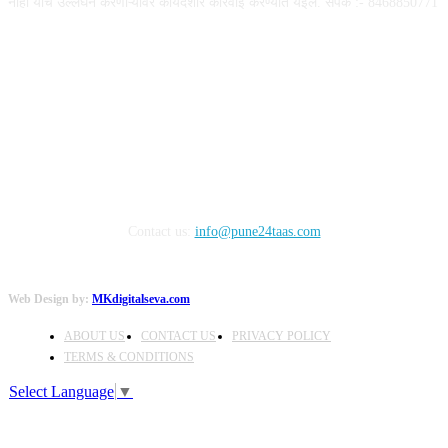
नाही याचे उल्लंघन करणाऱ्यांवर कायदेशीर कारवाई करण्यात येईल. संपर्क :- 8468850771
FOLLOW US
Contact us:
info@pune24taas.com
Web Design by:
MKdigitalseva.com
ABOUT US
CONTACT US
PRIVACY POLICY
TERMS & CONDITIONS
Select Language
▼