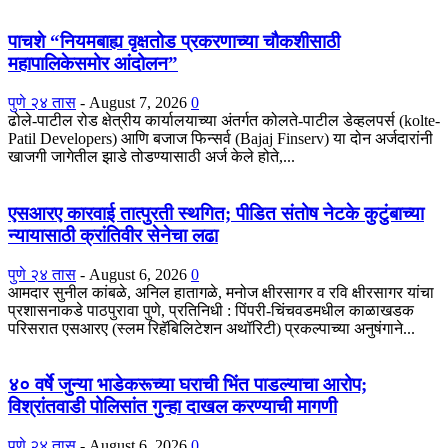
पाचशे “नियमबाह्य वृक्षतोड प्रकरणाच्या चौकशीसाठी
महापालिकेसमोर आंदोलन”
पुणे २४ तास
-
August 7, 2026
0
ढोले-पाटील रोड क्षेत्रीय कार्यालयाच्या अंतर्गत कोलते-पाटील डेव्हलपर्स (kolte-
Patil Developers) आणि बजाज फिन्सर्व (Bajaj Finserv) या दोन अर्जदारांनी
खाजगी जागेतील झाडे तोडण्यासाठी अर्ज केले होते,...
एसआरए कारवाई तात्पुरती स्थगित; पीडित संतोष नेटके कुटुंबाच्या
न्यायासाठी क्रांतिवीर सेनेचा लढा
पुणे २४ तास
-
August 6, 2026
0
आमदार सुनील कांबळे, अनिल हातागळे, मनोज क्षीरसागर व रवि क्षीरसागर यांचा
प्रशासनाकडे पाठपुरावा पुणे, प्रतिनिधी : पिंपरी-चिंचवडमधील काळाखडक
परिसरात एसआरए (स्लम रिहॅबिलिटेशन अथॉरिटी) प्रकल्पाच्या अनुषंगाने...
४० वर्षे जुन्या भाडेकरूच्या घराची भिंत पाडल्याचा आरोप;
विश्रांतवाडी पोलिसांत गुन्हा दाखल करण्याची मागणी
पुणे २४ तास
-
August 6, 2026
0