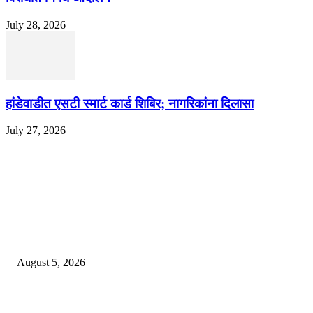
July 28, 2026
हांडेवाडीत एसटी स्मार्ट कार्ड शिबिर; नागरिकांना दिलासा
July 27, 2026
EDITOR PICKS
ज्येष्ठ लेखिका डॉ. प्रज्ञा दया पवार यांच्या अध्यक्षतेखाली पुण्यात होणार ‘लोकशाहीर अण्ण
साठे विचारवेध साहित्य संमेलन
August 5, 2026
सामाजिक प्रश्नांसाठी आंदोलने करा, एकामागे एक राजीनामे मागण्यासाठी नको’