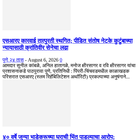
एसआरए कारवाई तात्पुरती स्थगित; पीडित संतोष नेटके कुटुंबाच्या
न्यायासाठी क्रांतिवीर सेनेचा लढा
पुणे २४ तास
-
August 6, 2026
0
आमदार सुनील कांबळे, अनिल हातागळे, मनोज क्षीरसागर व रवि क्षीरसागर यांचा
प्रशासनाकडे पाठपुरावा पुणे, प्रतिनिधी : पिंपरी-चिंचवडमधील काळाखडक
परिसरात एसआरए (स्लम रिहॅबिलिटेशन अथॉरिटी) प्रकल्पाच्या अनुषंगाने...
४० वर्षे जुन्या भाडेकरूच्या घराची भिंत पाडल्याचा आरोप;