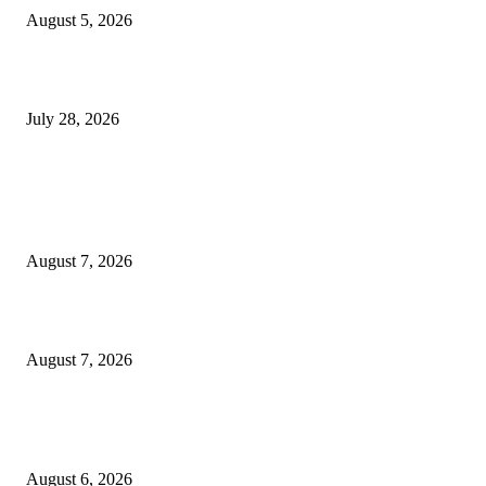
August 5, 2026
विद्यार्थ्यांवर हल्ला करणाऱ्या केंद्रीय गृहमंत्री अमित शहा यांच्या विरोधात निषेध आंदोलन
July 28, 2026
POPULAR POSTS
रिपब्लिकन पार्टी ऑफ इंडिया ख्रिश्चन आघाडीच्या दोन शाखेचे केंद्रीय मंत्री रामदास आठ
यांच्या हस्ते उद्घाटन
August 7, 2026
पाचशे “नियमबाह्य वृक्षतोड प्रकरणाच्या चौकशीसाठी महापालिकेसमोर आंदोलन”
August 7, 2026
एसआरए कारवाई तात्पुरती स्थगित; पीडित संतोष नेटके कुटुंबाच्या न्यायासाठी क्रांतिवीर से
लढा
August 6, 2026