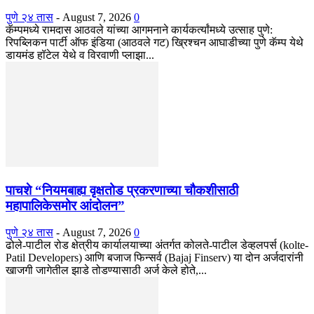
पुणे २४ तास
-
August 7, 2026
0
कॅम्पमध्ये रामदास आठवले यांच्या आगमनाने कार्यकर्त्यांमध्ये उत्साह पुणे:
रिपब्लिकन पार्टी ऑफ इंडिया (आठवले गट) ख्रिश्चन आघाडीच्या पुणे कॅम्प येथे
डायमंड हॉटेल येथे व विरवाणी प्लाझा...
पाचशे “नियमबाह्य वृक्षतोड प्रकरणाच्या चौकशीसाठी
महापालिकेसमोर आंदोलन”
पुणे २४ तास
-
August 7, 2026
0
ढोले-पाटील रोड क्षेत्रीय कार्यालयाच्या अंतर्गत कोलते-पाटील डेव्हलपर्स (kolte-
Patil Developers) आणि बजाज फिन्सर्व (Bajaj Finserv) या दोन अर्जदारांनी
खाजगी जागेतील झाडे तोडण्यासाठी अर्ज केले होते,...