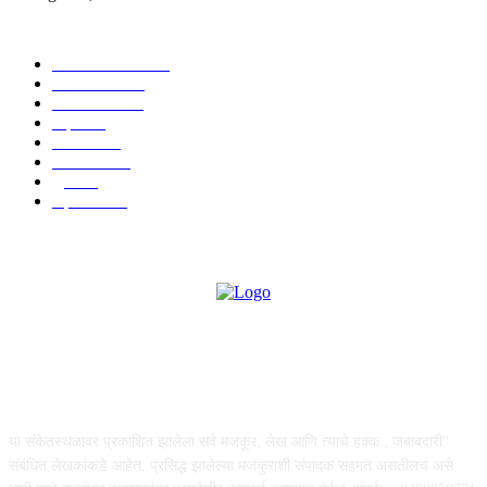
POPULAR CATEGORY
ताज्या बातम्या
1815
देश-विदेश
1310
टेक्नॉलॉजी
990
शहर
656
आरोग्य
632
मनोरंजन
587
पुणे
534
महत्त्वाचे
508
ABOUT US
या संकेतस्थळावर प्रकाशित झालेला सर्व मजकूर, लेख आणि त्याचे हक्क , जबाबदारी''
संबंधित लेखकांकडे आहेत. प्रसिद्ध झालेल्या मजकुराशी संपादक सहमत असतीलच असे