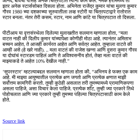
आनंद, बावर्ची यासह अनेक चित्रपटात त्यांनी काम केले. नमक हराममध्ये तो
इतर अनेक स्टार्ससोबत दिसला होता. अभिनेता राजेंद्र कुमार यांचा मुलगा कुमार
गौरव 1980 च्या दशकाच्या सुरुवातीला लव्ह स्टोरी या चित्रपटाद्वारे रातोरात
स्टार बनला. नंतर तेरी कसम, स्टार, नाम आणि कांटे या चित्रपटात तो दिसला.
पीटीआय या वृत्तसंस्थेला दिलेल्या मुलाखतीत सलमान म्हणाला होता, “मला
वाटत नाही की दिलीप कुमार यांच्यापेक्षा कोणीही मोठा आहे. त्यानंतर अमिताभ
बच्चन आहेत, ते आजही कार्यरत आहेत आणि सर्वत्र आहेत. तुम्हाला वाटते की
आम्ही असे (हे खरे नाही). .. मला वाटतं की राजेश खन्ना आणि दुसरा कुमार गौरव
या दोघांचं स्टारडम पाहिलं आणि ते अविश्वसनीय होतं, तेव्हा मला वाटतं की
माझ्याकडे ते आहेत 10% देखील नाही.”
‘सुपरस्टार’ म्हटल्याबद्दल सलमान म्हणाला होता की, “अभिनय हे फक्त एक काम
आहे. मी माझ्या आयुष्यातील प्रत्येक क्षण जगतो आणि प्रत्येक क्षणात माझी
सर्वोत्तम कामगिरी करतो. तुम्ही कुठेही असलात तरी तुमच्यामध्ये प्रामाणिकपणा
असला पाहिजे, असा विचार केला पाहिजे. प्रत्येक शॉट, तुम्ही ज्या प्रकारे तिथे
पोहोचलात आणि ज्या प्रकारे तुम्ही तुमच्या पहिल्या चित्रपटासाठी काम केले
होते.
Source link