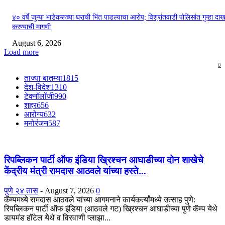
४० वर्षे जुन्या भाडेकरूच्या घराची भिंत पाडल्याचा आरोप; विश्रांतवाडी पोलिसांत गुन्हा द
करण्याची मागणी
August 6, 2026
Load more
0
ताज्या बातम्या
1815
देश-विदेश
1310
टेक्नॉलॉजी
990
शहर
656
आरोग्य
632
मनोरंजन
587
रिपब्लिकन पार्टी ऑफ इंडिया ख्रिश्चन आघाडीच्या दोन शाखेचे
केंद्रीय मंत्री रामदास आठवले यांच्या हस्ते...
पुणे २४ तास
-
August 7, 2026
0
कॅम्पमध्ये रामदास आठवले यांच्या आगमनाने कार्यकर्त्यांमध्ये उत्साह पुणे:
रिपब्लिकन पार्टी ऑफ इंडिया (आठवले गट) ख्रिश्चन आघाडीच्या पुणे कॅम्प येथे
डायमंड हॉटेल येथे व विरवाणी प्लाझा...