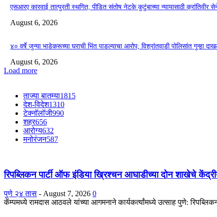
एसआरए कारवाई तात्पुरती स्थगित; पीडित संतोष नेटके कुटुंबाच्या न्यायासाठी क्रांतिवीर से
August 6, 2026
४० वर्षे जुन्या भाडेकरूच्या घराची भिंत पाडल्याचा आरोप; विश्रांतवाडी पोलिसांत गुन्हा द
August 6, 2026
Load more
ताज्या बातम्या
1815
देश-विदेश
1310
टेक्नॉलॉजी
990
शहर
656
आरोग्य
632
मनोरंजन
587
रिपब्लिकन पार्टी ऑफ इंडिया ख्रिश्चन आघाडीच्या दोन शाखेचे केंद्रीय
पुणे २४ तास
-
August 7, 2026
0
कॅम्पमध्ये रामदास आठवले यांच्या आगमनाने कार्यकर्त्यांमध्ये उत्साह पुणे: रिपब्ल