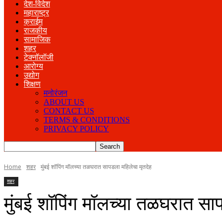
देश-विदेश
महाराष्ट्र
क्राईम
राजकीय
सामाजिक
शहर
टेक्नॉलॉजी
आरोग्य
उद्योग
शिक्षण
मनोरंजन
ABOUT US
CONTACT US
TERMS & CONDITIONS
PRIVACY POLICY
Home
शहर
मुंबई शॉपिंग मॉलच्या तळघरात सापडला महिलेचा मृतदेह
शहर
मुंबई शॉपिंग मॉलच्या तळघरात सा