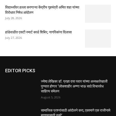
विद्यार्थ्यांवर हल्ला करणाऱ्या केंद्रीय गृहमंत्री अमित शहा यांच्या
विरोधात निषेध आंदोलन
July 28, 2026
हांडेवाडीत एसटी स्मार्ट कार्ड शिबिर; नागरिकांना दिलासा
July 27, 2026
EDITOR PICKS
ज्येष्ठ लेखिका डॉ. प्रज्ञा दया पवार यांच्या अध्यक्षतेखाली
पुण्यात होणार ‘लोकशाहीर अण्णा भाऊ साठे विचारवेध
साहित्य संमेलन
August 5, 2026
सामाजिक प्रश्नांसाठी आंदोलने करा, एकामागे एक राजीनामे
मागण्यासाठी नको’