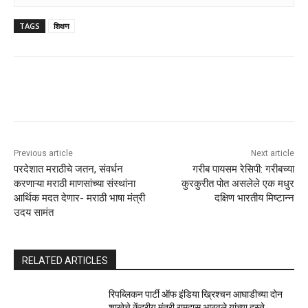
TAGS
शिक्षण
Previous article
Next article
परदेशात मराठीचे जतन, संवर्धन
गरीब पायसम रेसिपी: गरीबच्या
करणाऱ्या मराठी माणसांच्या संस्थांना
कुरकुरीत पोत असलेले एक मधुर
आर्थिक मदत देणार- मराठी भाषा मंत्री
दक्षिण भारतीय मिष्टान्न
उदय सामंत
RELATED ARTICLES
रिपब्लिकन पार्टी ऑफ इंडिया ख्रिश्चन आघाडीच्या दोन
शाखेचे केंद्रीय मंत्री रामदास आठवले यांच्या हस्ते