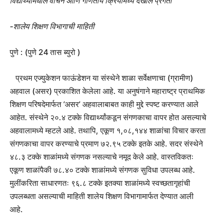
विद्यार्थ्यांमधील वाचन आणि गणितीय क्रियांमध्ये देखील प्रगती
-शालेय शिक्षण विभागाची माहिती
पुणे : (पुणे 24 तास ब्युरो )
प्रथम एज्युकेशन फाऊंडेशन या संस्थेने शाळा सर्वेक्षणाचा (ग्रामीण)
अहवाल (असर) प्रकाशित केलेला आहे. या अनुषंगाने महाराष्ट्र प्राथमिक
शिक्षण परिषदेमार्फत ‘असर’ अहवालाबाबत काही मुद्दे स्पष्ट करण्यात आले
आहेत. संस्थेने २०.४ टक्के विद्यार्थ्यांकडून संगणकाचा वापर होत असल्याचे
अहवालामध्ये म्हटले आहे. तथापि, एकूण १,०८,१४४ शाळांचा विचार करता
संगणकाचा वापर करण्याचे प्रमाण ७२.९५ टक्के इतके आहे. सदर संस्थेने
४८.३ टक्के शाळांमध्ये संगणक नसल्याचे नमूद केले आहे. वास्तविकतः
एकूण शाळांपैकी ७८.४० टक्के शाळांमध्ये संगणक सुविधा उपलब्ध आहे.
मुलींकरिता साधारणतः ९६.८ टक्के इतक्या शाळांमध्ये स्वच्छतागृहांची
उपलब्धता असल्याची माहिती शालेय शिक्षण विभागामार्फत देण्यात आली
आहे.