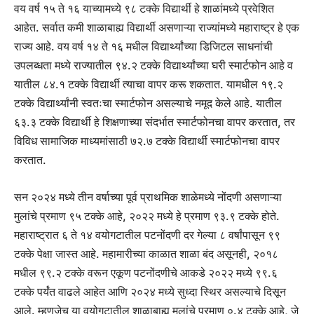
वय वर्ष १५ ते १६ याच्यामध्ये ९८ टक्के विद्यार्थी हे शाळांमध्ये प्रवेशित
आहेत. सर्वात कमी शाळाबाह्य विद्यार्थी असणाऱ्या राज्यांमध्ये महाराष्ट्र हे एक
राज्य आहे. वय वर्ष १४ ते १६ मधील विद्यार्थ्यांच्या डिजिटल साधनांची
उपलब्धता मध्ये राज्यातील ९४.२ टक्के विद्यार्थ्यांच्या घरी स्मार्टफोन आहे व
यातील ८४.१ टक्के विद्यार्थी त्याचा वापर करू शकतात. यामधील १९.२
टक्के विद्यार्थ्यांनी स्वतःचा स्मार्टफोन असल्याचे नमूद केले आहे. यातील
६३.३ टक्के विद्यार्थी हे शिक्षणाच्या संदर्भात स्मार्टफोनचा वापर करतात, तर
विविध सामाजिक माध्यमांसाठी ७२.७ टक्के विद्यार्थी स्मार्टफोनचा वापर
करतात.
सन २०२४ मध्ये तीन वर्षाच्या पूर्व प्राथमिक शाळेमध्ये नोंदणी असणाऱ्या
मुलांचे प्रमाण ९५ टक्के आहे, २०२२ मध्ये हे प्रमाण ९३.९ टक्के होते.
महाराष्ट्रात ६ ते १४ वयोगटातील पटनोंदणी दर गेल्या ८ वर्षांपासून ९९
टक्के पेक्षा जास्त आहे. महामारीच्या काळात शाळा बंद असूनही, २०१८
मधील ९९.२ टक्के वरून एकूण पटनोंदणीचे आकडे २०२२ मध्ये ९९.६
टक्के पर्यंत वाढले आहेत आणि २०२४ मध्ये सुध्दा स्थिर असल्याचे दिसून
आले. म्हणजेच या वयोगटातील शाळाबाह्य मुलांचे प्रमाण ०.४ टक्के आहे, जे