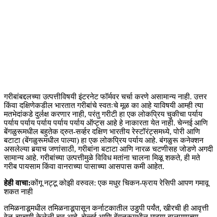
गरीबांबद्दलच्या उत्पत्तीविषयी इंटरनेट फॉर्मवर चर्चा करणे असामान्य नाही. उत्तर
किंवा दक्षिणेकडील भारतात गरीबांचे स्वतःचे मूळ का आहे याविषयी आम्ही त्या
मतभेदांकडे दुर्लक्ष करणार नाही, परंतु गरीटी हा एक लोकप्रिय चुकीचा पर्याय
पर्याय पर्याय पर्याय पर्याय पर्याय ऑप्ट्स आहे हे नाकारता येत नाही. चेन्नई आणि
बेंगळुरूमधील बहुतेक द्रुत-सर्व्हर दक्षिण भारतीय रेस्टॉरंट्समध्ये, पोरी आणि
बटाटा (बेंगळुरूमधील पाल्या) हा एक लोकप्रिय पर्याय आहे. बंगळुरू कनेक्शन
असलेल्या बर्‍याच जणांसाठी, गरीबांना बटाटा आणि नारळ चटणीसह जोडणे अगदी
सामान्य आहे. गरीबांच्या उत्पत्तीमुळे विविध मतांना चालना मिळू शकते, ही मते
गरीब पायसाम किंवा वानराच्या पासाच्या आसपास कमी आहेत.
हेही वाचा:
कोंगू नट्टू कोझी वरुवल: एक मधुर चिकन-फ्राय रेसिपी आपण गमावू
शकत नाही
तमिळनाडूमधील तमिळनाडूपासून कर्नाटकातील उडुपी पर्यंत, खीरची ही आवृत्ती
वेळ-चाचणी केलेली चव आहे. चेन्नई आणि बेंगळुरूमधील माझ्या बालपणाच्या