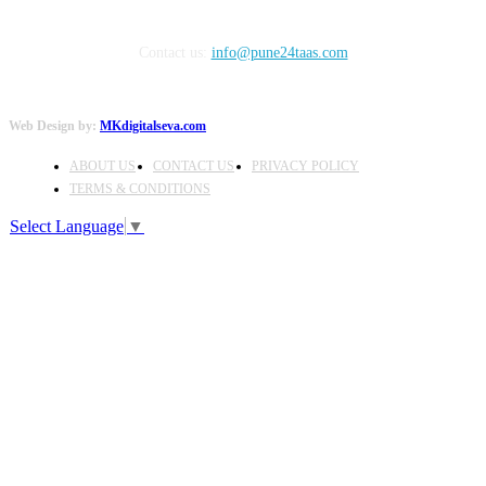
Contact us:
info@pune24taas.com
Web Design by:
MKdigitalseva.com
ABOUT US
CONTACT US
PRIVACY POLICY
TERMS & CONDITIONS
Select Language
▼