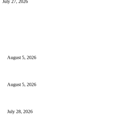
July 27, 2026
EDITOR PICKS
ज्येष्ठ लेखिका डॉ. प्रज्ञा दया पवार यांच्या अध्यक्षतेखाली पुण्यात होणार ‘लोकशाहीर अण्ण
साठे विचारवेध साहित्य संमेलन
August 5, 2026
सामाजिक प्रश्नांसाठी आंदोलने करा, एकामागे एक राजीनामे मागण्यासाठी नको’
August 5, 2026
विद्यार्थ्यांवर हल्ला करणाऱ्या केंद्रीय गृहमंत्री अमित शहा यांच्या विरोधात निषेध आंदोलन
July 28, 2026
POPULAR POSTS