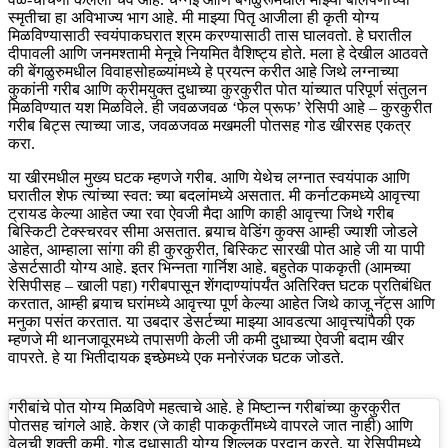
स्मृतीचा हा अविभाज्य भाग आहे. मी माझ्या पितृ आजीला ही कृती योग्य
मिळविण्यासाठी स्वयंपाकघरात श्रम करण्यासाठी तास घालवतो. हे घरातील
दीपावली आणि जनमश्तामी मेनूचे नियमित वैशिष्ट्य होते. मला हे देखील आठवते
की बेंगळुरुमधील विवाहसोहळ्यांमध्ये हे प्रयत्न करीत आहे जिथे लग्नाच्या
कुकांनी गरीब आणि क्रीमयुक्त दुधाच्या कुरकुरीत पोत यांच्यात परिपूर्ण संतुलन
मिळविण्यात यश मिळविले. ही जवळजवळ ‘फेल प्रूफ’ रेसिपी आहे – कुरकुरीत
गरीब बिट्स त्याच्या जाड, जवळजवळ मखमली पोतसह गोड खीरसह एकत्र
करा.
या खीरमधील मुख्य घटक म्हणजे गरीब. आणि येथेच लग्नात स्वयंपाक आणि
घरातील शेफ त्यांच्या स्वत: च्या बदलांमध्ये असतात. मी कर्नाटकमध्ये आवृत्त्या
ट्रायड केल्या आहेत ज्या रवा ऐवजी मैदा आणि काही आवृत्त्या जिथे गरीब
बिस्किटी टेक्स्चरवर सीमा असतात. बर्‍याच वेडिंग कुक्स आम्ही ज्याशी जोडले
आहेत, आम्हाला सांगा की ही कुरकुरीत, बिस्किट सारखी पोत आहे जी या पापी
डेसर्टसाठी योग्य आहे. इतर भिन्नता गार्निश आहे. बहुतेक पाककृती (आमच्या
रेसिपीसह – खाली पहा) गरीबपासून शेंगदाण्यांपर्यंत अतिरिक्त घटक प्रतिबंधित
करतात, आम्ही बर्‍याच घरांमध्ये आवृत्त्या पूर्ण केल्या आहेत जिथे काजू नॅट्स आणि
मनुका पसंत करतात. या उबदार डेसर्टच्या माझ्या आवडत्या आवृत्त्यांपैकी एक
म्हणजे मी थानजावूरमध्ये तपासणी केली जी कमी दुधाच्या ऐवजी बदाम खीर
वापरते. हे या भितीदायक इच्छेमध्ये एक मनोरंजक घटक जोडते.
गरीबांचे पोत योग्य मिळविणे महत्वाचे आहे. हे मिष्टान्न गरीबांच्या कुरकुरीत
पोतसह चांगले आहे. केशर (जे काही पाककृतींमध्ये वापरले जात नाही) आणि
वेलची शक्ती कमी, गोड दुधासाठी योग्य शिल्लक प्रदान करते. या रेसिपीमध्ये