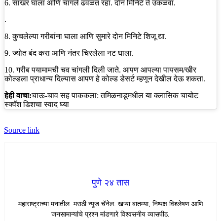
6. साखर घाला आणि चांगले ढवळत रहा. दोन मिनिटे ते उकळवा.
.
8. कुचलेल्या गरीबांना घाला आणि सुमारे दोन मिनिटे शिजू द्या.
9. ज्योत बंद करा आणि नंतर चिरलेला नट घाला.
10. गरीब पयामामची चव चांगली दिली जाते. आपण आपल्या पायसम/खीर
कोल्डला प्राधान्य दिल्यास आपण हे कोल्ड डेसर्ट म्हणून देखील देऊ शकता.
हेही वाचा:
चाऊ-चाव सह पाककला: तमिळनाडूमधील या क्लासिक चायोट
स्क्वॅश डिशचा स्वाद घ्या
Source link
पुणे २४ तास
महाराष्ट्राच्या मनातील मराठी न्यूज चॅनेल. खऱ्या बातम्या, निष्पक्ष विश्लेषण आणि
जनसामान्यांचे प्रश्न मांडणारे विश्वसनीय व्यासपीठ.