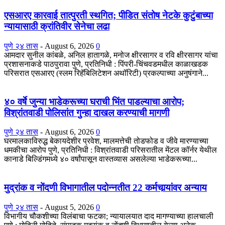
एसआरए कारवाई तात्पुरती स्थगित; पीडित संतोष नेटके कुटुंबाच्या
न्यायासाठी क्रांतिवीर सेनेचा लढा
पुणे २४ तास
-
August 6, 2026
0
आमदार सुनील कांबळे, अनिल हातागळे, मनोज क्षीरसागर व रवि क्षीरसागर यांचा
प्रशासनाकडे पाठपुरावा पुणे, प्रतिनिधी : पिंपरी-चिंचवडमधील काळाखडक
परिसरात एसआरए (स्लम रिहॅबिलिटेशन अथॉरिटी) प्रकल्पाच्या अनुषंगाने...
४० वर्षे जुन्या भाडेकरूच्या घराची भिंत पाडल्याचा आरोप;
विश्रांतवाडी पोलिसांत गुन्हा दाखल करण्याची मागणी
पुणे २४ तास
-
August 6, 2026
0
घरमालकाविरुद्ध बेकायदेशीर प्रवेश, मालमत्तेची तोडफोड व जीवे मारण्याच्या
धमकीचा आरोप पुणे, प्रतिनिधी : विश्रांतवाडी परिसरातील मेंटल कॉर्नर येथील
कानाडे बिल्डिंगमध्ये ४० वर्षांपासून वास्तव्यास असलेल्या भाडेकरूच्या...
मुद्रांक व नोंदणी विभागातील पदोन्नतीत 22 कर्मचार्‍यांवर अन्याय
पुणे २४ तास
-
August 5, 2026
0
विभागीय चौकशीच्या विलंबाचा फटका; न्यायालयात दाद मागण्याच्या हालचाली