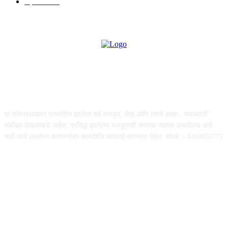
महत्त्वाचे
508
ABOUT US
या संकेतस्थळावर प्रकाशित झालेला सर्व मजकूर, लेख आणि त्याचे हक्क , जबाबदारी''
संबंधित लेखकांकडे आहेत. प्रसिद्ध झालेल्या मजकुराशी संपादक सहमत असतीलच असे
नाही याचे उल्लंघन करणाऱ्यांवर कायदेशीर कारवाई करण्यात येईल. संपर्क :- 8468850771
FOLLOW US