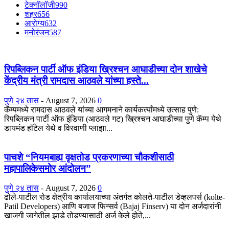
टेक्नॉलॉजी
990
शहर
656
आरोग्य
632
मनोरंजन
587
रिपब्लिकन पार्टी ऑफ इंडिया ख्रिश्चन आघाडीच्या दोन शाखेचे
केंद्रीय मंत्री रामदास आठवले यांच्या हस्ते...
पुणे २४ तास
-
August 7, 2026
0
कॅम्पमध्ये रामदास आठवले यांच्या आगमनाने कार्यकर्त्यांमध्ये उत्साह पुणे:
रिपब्लिकन पार्टी ऑफ इंडिया (आठवले गट) ख्रिश्चन आघाडीच्या पुणे कॅम्प येथे
डायमंड हॉटेल येथे व विरवाणी प्लाझा...
पाचशे “नियमबाह्य वृक्षतोड प्रकरणाच्या चौकशीसाठी
महापालिकेसमोर आंदोलन”
पुणे २४ तास
-
August 7, 2026
0
ढोले-पाटील रोड क्षेत्रीय कार्यालयाच्या अंतर्गत कोलते-पाटील डेव्हलपर्स (kolte-
Patil Developers) आणि बजाज फिन्सर्व (Bajaj Finserv) या दोन अर्जदारांनी
खाजगी जागेतील झाडे तोडण्यासाठी अर्ज केले होते,...