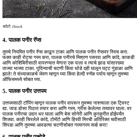
फोटो: iStock
4. पालक पनीर रॅप्स
तुमचे नियमित पनीर रॅप्स काढून टाका आणि पालक पनीर रॅप्सवर स्विच करा.
फक्त काही रोट्या गरम करा, पालक पनीरचे मिश्रण पसरवा आणि कांदे, काकडी
आणि कोशिंबिरीसाठी वापरण्यात येणारा एक पाला व त्याचे झाड यांसारख्या
ताज्या भाज्या टाका. पुदिन्याची चटणी किंवा थोडे दही घालून घट्ट गुंडाळा आणि
झाले! ते संध्याकाळचे जेवण म्हणून घ्या किंवा हेल्दी स्नॅक पर्याय म्हणून तुमच्या
ऑफिसमध्ये सोबत घ्या.
5. पालक पनीर उत्तपम
उत्तपमसाठी टॉपिंग म्हणून पालक पनीर वापरून तुमच्या नाश्त्याला एक ट्विस्ट
द्या. जाड डोसा पिठात तयार करा आणि गरम, ग्रीस केलेल्या तव्यावर घाला. वर
पालक पनीरचा उदार थर घाला आणि बेस सोनेरी आणि कुरकुरीत होईपर्यंत
शिजवा. काही चिरलेले कांदे, टोमॅटो आणि हिरवी मिरची अतिरिक्त चवीसाठी
शिंपडा आणि तुमच्या आवडत्या चटणीसोबत गरमागरम सर्व्ह करा!
6. पालक पनीर पकोडे