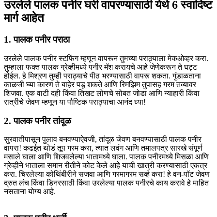
उरलेले पालक पनीर घरी वापरण्यासाठी येथे 6 स्वादिष्ट
मार्ग आहेत
1. पालक पनीर पराठा
उरलेले पालक पनीर स्टफिंग म्हणून वापरून तुमच्या पराठ्याला मेकओव्हर करा.
तुम्हाला फक्त पालक ग्रेव्हीमध्ये पनीर मॅश करायचे आहे जेणेकरून ते घट्ट
होईल. हे मिश्रण तुम्ही पराठ्याचे पीठ भरण्यासाठी वापरू शकता. गुंडाळताना
काळजी घ्या कारण ते बाहेर पडू शकते आणि रिमझिम तुपासह गरम तव्यावर
शिजवा. एक वाटी दही किंवा तिखट लोणचे सोबत जोडा आणि न्याहारी किंवा
रात्रीचे जेवण म्हणून या पौष्टिक पराठ्याचा आनंद घ्या!
2. पालक पनीर तांदूळ
सुरवातीपासून पुलाव बनवण्याऐवजी, तांदूळ जेवण बनवण्यासाठी पालक पनीर
वापरा! कढईत थोडं तूप गरम करा, त्यात लवंग आणि तमालपत्र सारखे संपूर्ण
मसाले घाला आणि शिजवलेल्या भातामध्ये घाला. पालक पनीरमध्ये मिसळा आणि
ग्रेव्हीने भाताला समान रीतीने कोट केले आहे याची खात्री करण्यासाठी एकत्र
करा. चिरलेल्या कोथिंबीरीने सजवा आणि गरमागरम सर्व्ह करा! हे वन-पॉट जेवण
द्रुत लंच किंवा डिनरसाठी किंवा उरलेल्या पालक पनीरचे काय करावे हे माहित
नसताना योग्य आहे.