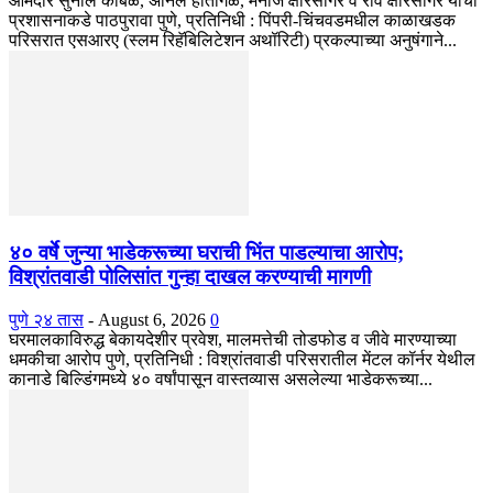
आमदार सुनील कांबळे, अनिल हातागळे, मनोज क्षीरसागर व रवि क्षीरसागर यांचा
प्रशासनाकडे पाठपुरावा पुणे, प्रतिनिधी : पिंपरी-चिंचवडमधील काळाखडक
परिसरात एसआरए (स्लम रिहॅबिलिटेशन अथॉरिटी) प्रकल्पाच्या अनुषंगाने...
४० वर्षे जुन्या भाडेकरूच्या घराची भिंत पाडल्याचा आरोप;
विश्रांतवाडी पोलिसांत गुन्हा दाखल करण्याची मागणी
पुणे २४ तास
-
August 6, 2026
0
घरमालकाविरुद्ध बेकायदेशीर प्रवेश, मालमत्तेची तोडफोड व जीवे मारण्याच्या
धमकीचा आरोप पुणे, प्रतिनिधी : विश्रांतवाडी परिसरातील मेंटल कॉर्नर येथील
कानाडे बिल्डिंगमध्ये ४० वर्षांपासून वास्तव्यास असलेल्या भाडेकरूच्या...