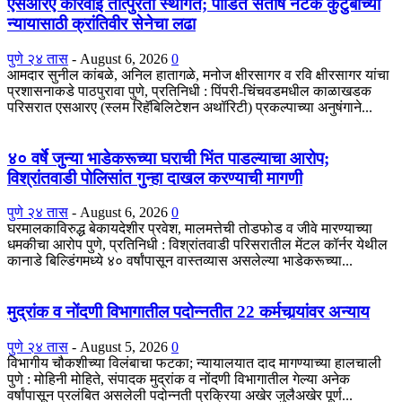
एसआरए कारवाई तात्पुरती स्थगित; पीडित संतोष नेटके कुटुंबाच्या
न्यायासाठी क्रांतिवीर सेनेचा लढा
पुणे २४ तास
-
August 6, 2026
0
आमदार सुनील कांबळे, अनिल हातागळे, मनोज क्षीरसागर व रवि क्षीरसागर यांचा
प्रशासनाकडे पाठपुरावा पुणे, प्रतिनिधी : पिंपरी-चिंचवडमधील काळाखडक
परिसरात एसआरए (स्लम रिहॅबिलिटेशन अथॉरिटी) प्रकल्पाच्या अनुषंगाने...
४० वर्षे जुन्या भाडेकरूच्या घराची भिंत पाडल्याचा आरोप;
विश्रांतवाडी पोलिसांत गुन्हा दाखल करण्याची मागणी
पुणे २४ तास
-
August 6, 2026
0
घरमालकाविरुद्ध बेकायदेशीर प्रवेश, मालमत्तेची तोडफोड व जीवे मारण्याच्या
धमकीचा आरोप पुणे, प्रतिनिधी : विश्रांतवाडी परिसरातील मेंटल कॉर्नर येथील
कानाडे बिल्डिंगमध्ये ४० वर्षांपासून वास्तव्यास असलेल्या भाडेकरूच्या...
मुद्रांक व नोंदणी विभागातील पदोन्नतीत 22 कर्मचार्‍यांवर अन्याय
पुणे २४ तास
-
August 5, 2026
0
विभागीय चौकशीच्या विलंबाचा फटका; न्यायालयात दाद मागण्याच्या हालचाली
पुणे : मोहिनी मोहिते, संपादक मुद्रांक व नोंदणी विभागातील गेल्या अनेक
वर्षांपासून प्रलंबित असलेली पदोन्नती प्रक्रिया अखेर जुलैअखेर पूर्ण...