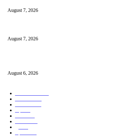
यांच्या हस्ते उद्घाटन
August 7, 2026
पाचशे “नियमबाह्य वृक्षतोड प्रकरणाच्या चौकशीसाठी महापालिकेसमोर आंदोलन”
August 7, 2026
एसआरए कारवाई तात्पुरती स्थगित; पीडित संतोष नेटके कुटुंबाच्या न्यायासाठी क्रांतिवीर से
लढा
August 6, 2026
POPULAR CATEGORY
ताज्या बातम्या
1815
देश-विदेश
1310
टेक्नॉलॉजी
990
शहर
656
आरोग्य
632
मनोरंजन
587
पुणे
534
महत्त्वाचे
508