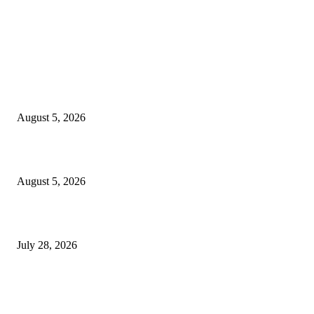
EDITOR PICKS
ज्येष्ठ लेखिका डॉ. प्रज्ञा दया पवार यांच्या अध्यक्षतेखाली पुण्यात होणार ‘लोकशाहीर अण्ण
साठे विचारवेध साहित्य संमेलन
August 5, 2026
सामाजिक प्रश्नांसाठी आंदोलने करा, एकामागे एक राजीनामे मागण्यासाठी नको’
August 5, 2026
विद्यार्थ्यांवर हल्ला करणाऱ्या केंद्रीय गृहमंत्री अमित शहा यांच्या विरोधात निषेध आंदोलन
July 28, 2026
POPULAR POSTS
रिपब्लिकन पार्टी ऑफ इंडिया ख्रिश्चन आघाडीच्या दोन शाखेचे केंद्रीय मंत्री रामदास आठ