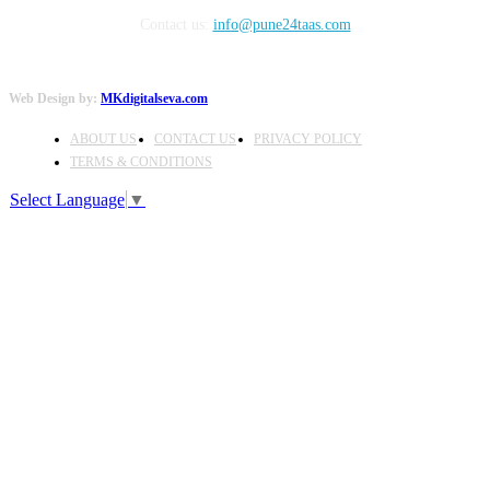
Contact us:
info@pune24taas.com
Web Design by:
MKdigitalseva.com
ABOUT US
CONTACT US
PRIVACY POLICY
TERMS & CONDITIONS
Select Language
▼