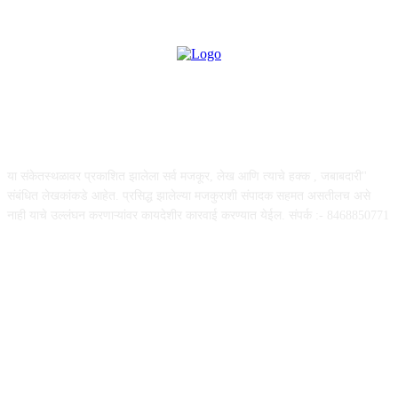
ABOUT US
या संकेतस्थळावर प्रकाशित झालेला सर्व मजकूर, लेख आणि त्याचे हक्क , जबाबदारी''
संबंधित लेखकांकडे आहेत. प्रसिद्ध झालेल्या मजकुराशी संपादक सहमत असतीलच असे
नाही याचे उल्लंघन करणाऱ्यांवर कायदेशीर कारवाई करण्यात येईल. संपर्क :- 8468850771
FOLLOW US