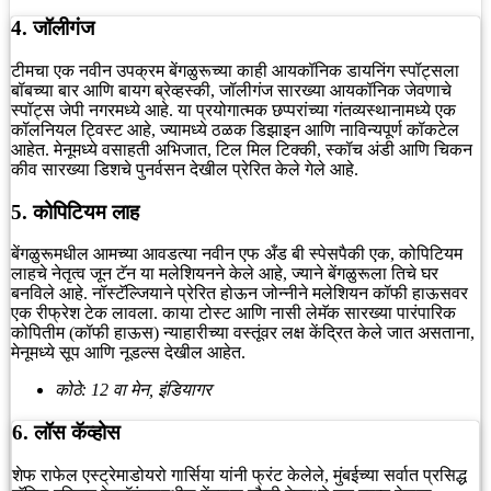
4. जॉलीगंज
टीमचा एक नवीन उपक्रम बेंगळुरूच्या काही आयकॉनिक डायनिंग स्पॉट्सला
बॉबच्या बार आणि बायग ब्रेव्हस्की, जॉलीगंज सारख्या आयकॉनिक जेवणाचे
स्पॉट्स जेपी नगरमध्ये आहे. या प्रयोगात्मक छप्परांच्या गंतव्यस्थानामध्ये एक
कॉलनियल ट्विस्ट आहे, ज्यामध्ये ठळक डिझाइन आणि नाविन्यपूर्ण कॉकटेल
आहेत. मेनूमध्ये वसाहती अभिजात, टिल मिल टिक्की, स्कॉच अंडी आणि चिकन
कीव सारख्या डिशचे पुनर्वसन देखील प्रेरित केले गेले आहे.
5. कोपिटियम लाह
बेंगळुरूमधील आमच्या आवडत्या नवीन एफ अँड बी स्पेसपैकी एक, कोपिटियम
लाहचे नेतृत्व जून टॅन या मलेशियनने केले आहे, ज्याने बेंगळुरूला तिचे घर
बनविले आहे. नॉस्टॅल्जियाने प्रेरित होऊन जोन्नीने मलेशियन कॉफी हाऊसवर
एक रीफ्रेश टेक लावला. काया टोस्ट आणि नासी लेमॅक सारख्या पारंपारिक
कोपितीम (कॉफी हाऊस) न्याहारीच्या वस्तूंवर लक्ष केंद्रित केले जात असताना,
मेनूमध्ये सूप आणि नूडल्स देखील आहेत.
कोठे: 12 वा मेन, इंडियागर
6. लॉस कॅव्होस
शेफ राफेल एस्ट्रेमाडोयरो गार्सिया यांनी फ्रंट केलेले, मुंबईच्या सर्वात प्रसिद्ध