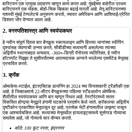
बास्टियन एक प्रमुख उदाहरण म्हणून काम करत आहे. मुंबईच्या बाहेरील प्रथम
बास्टियनने एक मोहक, बोहो-चिक व्हिबला बढाई मारली आहे. मेनू बास्टियनच्या
यशस्वी मुंबई टेम्पलेटचे अनुसरण करतो, ज्यावर अमेरिकन आणि आशियाई-प्रेरित
डिशवर जोर देण्यात आला आहे.
2. वनस्पतिशास्त्र आणि स्वयंपाकघर
हे नवीन संपूर्ण दिवस बार बेंगळुरू स्कायलाइन आणि हिरव्या जागांच्या स्वीपिंग
दृश्यांसह जेवणाची उन्नत करते, सीबीडीच्या मध्यभागी असलेल्या त्याच्या
अद्वितीय स्थानाबद्दल धन्यवाद. -360०-डिग्री पॅनोरामा व्यतिरिक्त, हे नवीन
हॉटस्पॉट पिझ्झा ते सुशीपर्यंतच्या आरामदायक अन्नाने भरलेल्या एक्सेंटेड मेनूसह
प्रभावित करते.
3. क्रॅक
ओमाकेस-स्टाईल, इंटरएक्टिव्ह डायनिंग हा 2024 च्या विनाशकारी ट्रेंडपैकी एक
आहे. हे जिव्हाळ्याचे 22-सीटर बेंगळुरूच्या पहिल्या स्टँडअलोन ओमॅकेस-
शैलीतील स्वयंपाकघर आणि बार म्हणून स्थित आहे. रेस्टॉरंटमध्ये सतत
विकसित होणार्‍या मेनूद्वारे हंगामी घटकांचे प्रदर्शन केले जाते. क्रॅकलचा अद्वितीय
दृष्टीकोन प्रकाशित मेनूपासून दूर आहे; प्रत्येक भेटी हंगामातील उत्कृष्ट पासून
एक आश्चर्यचकित आहे. सध्याच्या मेनूमधील हायलाइट्समध्ये सुसेगाड गोव्याचा
समावेश आहे, जो गोव्याचे सार कॅप्चर करतो.
कोठे: 100 फूट रस्ता, इंद्रनगर