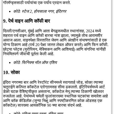
गॉरमॅन्ड्ससाठी पर्यायांचा एक पर्याय प्रदान करते.
कोठे: स्टेज 2, होयसाला नगर, इंदिरगर
9. पेर्च वाइन आणि कॉफी बार
दिल्ली/एनसीआर, मुंबई आणि आता बेंगळुरूमधील स्थानांसह, 2024 मध्ये
शहरात पर्च वाइन आणि कॉफी बारचा नाश झाला, ज्यामुळे तोच आरामशीर
आवाज आला. वाइनपेक्षा विस्तारित जेवण आणि अंतहीन संभाषणांसाठी हे एक
योग्य ठिकाण आहे (पर्च 20 पेक्षा जास्त लेबल ऑफर करते) आणि फिन कॉफी.
छोट्या प्लेट्स (युरोपियन, मेक्सिकन आणि आशियाई) आणि संगरिया यांनीही
नियमितपणे जीवाची पूर्तता केली आहे.
कोठे: फिनिक्स मॉल ऑफ एशिय
10. सोका
इंदिरा नगरच्या बार आणि रेस्टॉरंट सीनमध्ये स्वागतार्ह जोड, सोका त्याच्या
चतुराईने कल्पित कॉकटेल प्रोग्रामसह सीमा ढकलतो. इंटिरियर्समध्ये आर्ट
डेको घटक वैशिष्ट्यीकृत असताना, कॉकटेल मेनू त्याच्या ठिकाणी खोलवर
रुजलेला आहे. पेयांमध्ये चमेली फुलांसारख्या स्थानिक घटकांचा समावेश आहे
आणि ब्लॅक कॅडिलॅक (जुन्या भिक्षू आणि स्पष्टीकरणित कोक ओडसह एक
कॉकटेल) सारख्या आयकॉनिक 90 च्या बारचा संदर्भ आहे.
कोठे: पहिला मुख्य रस्ता, इंदिरा नगर