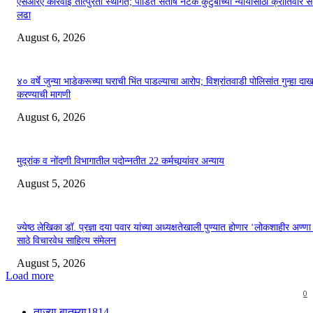
एसआरए कारवाई तात्पुरती स्थगित; पीडित संतोष नेटके कुटुंबाच्या न्यायासाठी क्रांतिवीर से
लढा
August 6, 2026
४० वर्षे जुन्या भाडेकरूच्या घराची भिंत पाडल्याचा आरोप; विश्रांतवाडी पोलिसांत गुन्हा द
करण्याची मागणी
August 6, 2026
मुद्रांक व नोंदणी विभागातील पदोन्नतीत 22 कर्मचार्‍यांवर अन्याय
August 5, 2026
ज्येष्ठ लेखिका डॉ. प्रज्ञा दया पवार यांच्या अध्यक्षतेखाली पुण्यात होणार ‘लोकशाहीर अण्ण
साठे विचारवेध साहित्य संमेलन
August 5, 2026
Load more
0
ताज्या बातम्या
1814