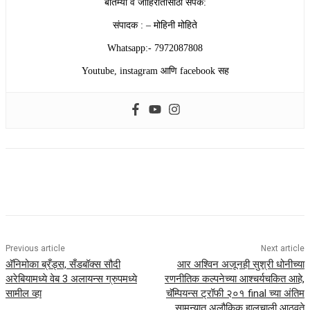
बातम्या व जाहिरातीसाठी संपर्क:
संपादक : – मोहिनी मोहिते
Whatsapp:- 7972087808
Youtube, instagram आणि facebook सह
Previous article
Next article
अ‍ॅनिमोका ब्रँड्स, सँडबॉक्स सौदी
आर अश्विन अजूनही सुश्री धोनीच्या
अरेबियामध्ये वेब 3 अलायन्स ग्रुपमध्ये
रणनीतिक कल्पनेच्या आश्चर्यचकित आहे,
सामील व्हा
चॅम्पियन्स ट्रॉफी २०१ final च्या अंतिम
सामन्यात अलौकिक हालचाली आठवते