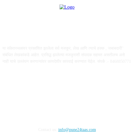
ABOUT US
या संकेतस्थळावर प्रकाशित झालेला सर्व मजकूर, लेख आणि त्याचे हक्क , जबाबदारी''
संबंधित लेखकांकडे आहेत. प्रसिद्ध झालेल्या मजकुराशी संपादक सहमत असतीलच असे
नाही याचे उल्लंघन करणाऱ्यांवर कायदेशीर कारवाई करण्यात येईल. संपर्क :- 8468850771
FOLLOW US
Contact us:
info@pune24taas.com