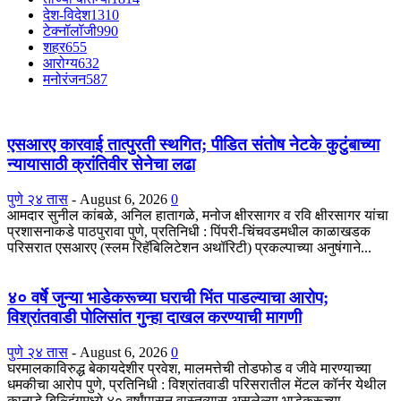
देश-विदेश
1310
टेक्नॉलॉजी
990
शहर
655
आरोग्य
632
मनोरंजन
587
एसआरए कारवाई तात्पुरती स्थगित; पीडित संतोष नेटके कुटुंबाच्या
न्यायासाठी क्रांतिवीर सेनेचा लढा
पुणे २४ तास
-
August 6, 2026
0
आमदार सुनील कांबळे, अनिल हातागळे, मनोज क्षीरसागर व रवि क्षीरसागर यांचा
प्रशासनाकडे पाठपुरावा पुणे, प्रतिनिधी : पिंपरी-चिंचवडमधील काळाखडक
परिसरात एसआरए (स्लम रिहॅबिलिटेशन अथॉरिटी) प्रकल्पाच्या अनुषंगाने...
४० वर्षे जुन्या भाडेकरूच्या घराची भिंत पाडल्याचा आरोप;
विश्रांतवाडी पोलिसांत गुन्हा दाखल करण्याची मागणी
पुणे २४ तास
-
August 6, 2026
0
घरमालकाविरुद्ध बेकायदेशीर प्रवेश, मालमत्तेची तोडफोड व जीवे मारण्याच्या
धमकीचा आरोप पुणे, प्रतिनिधी : विश्रांतवाडी परिसरातील मेंटल कॉर्नर येथील
कानाडे बिल्डिंगमध्ये ४० वर्षांपासून वास्तव्यास असलेल्या भाडेकरूच्या...