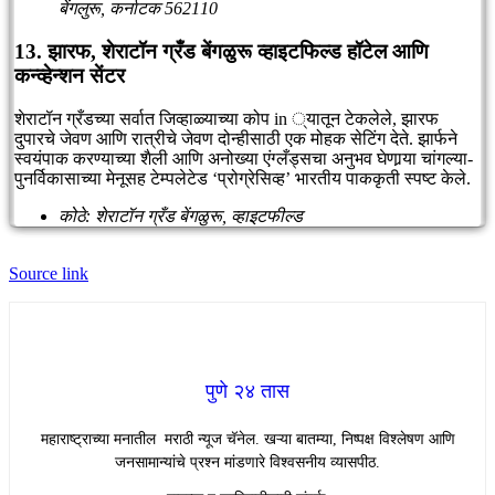
बेंगलुरू, कर्नाटक 562110
13. झारफ, शेराटॉन ग्रँड बेंगळुरू व्हाइटफिल्ड हॉटेल आणि
कन्व्हेन्शन सेंटर
शेराटॉन ग्रँडच्या सर्वात जिव्हाळ्याच्या कोप in ्यातून टेकलेले, झारफ
दुपारचे जेवण आणि रात्रीचे जेवण दोन्हीसाठी एक मोहक सेटिंग देते. झार्फने
स्वयंपाक करण्याच्या शैली आणि अनोख्या एंग्लँड्सचा अनुभव घेणार्‍या चांगल्या-
पुनर्विकासाच्या मेनूसह टेम्पलेटेड ‘प्रोग्रेसिव्ह’ भारतीय पाककृती स्पष्ट केले.
कोठे: शेराटॉन ग्रँड बेंगळुरू, व्हाइटफील्ड
Source link
पुणे २४ तास
महाराष्ट्राच्या मनातील मराठी न्यूज चॅनेल. खऱ्या बातम्या, निष्पक्ष विश्लेषण आणि
जनसामान्यांचे प्रश्न मांडणारे विश्वसनीय व्यासपीठ.