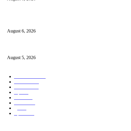
४० वर्षे जुन्या भाडेकरूच्या घराची भिंत पाडल्याचा आरोप; विश्रांतवाडी पोलिसांत गुन्हा द
करण्याची मागणी
August 6, 2026
मुद्रांक व नोंदणी विभागातील पदोन्नतीत 22 कर्मचार्‍यांवर अन्याय
August 5, 2026
POPULAR CATEGORY
ताज्या बातम्या
1814
देश-विदेश
1310
टेक्नॉलॉजी
990
शहर
655
आरोग्य
632
मनोरंजन
587
पुणे
532
महत्त्वाचे
507