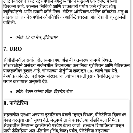
लॅटिन-एरिकन रेस्टॉरंट्समधील बेंगळुरू चौकी मेनूमध्ये एक स्पष्ट पेरूचा
तिरकस आहे, अस्सल सिव्हिचे आणि शाकाहारी पर्याय जसे ग्रील्ड टोफू
क्वुनियोट्टो आणि उमामी कॉर्न रिब्स. लॅटिन अमेरिकन-प्रेरित कॉकटेल अनुभव
वाढवतात, तर पेरूमधील औपनिवेशिक आर्किटेक्चरला आंतरिकांनी श्रद्धांजली
वाहिली.
कोठे: 12 वा मेन, इंडियागर
7. URO
सीबीडीमधील सर्वात दोलायमान एफ अँड बी गंतव्यस्थानांमध्ये स्थित,
ओआरओएने असंख्य सर्जनशील ट्विस्टसह क्लासिक युरोपियन आणि मेक्सिकन
पाककृतींवर हुशार आहे. सोन्याच्या पोर्तुगीज शब्दातून uro त्याचे नाव घेते.
बेस्पोक कॉकटेल प्रोग्राम संरक्षकांना त्यांच्या पसंतीनुसार वैयक्तिकृत पेय
तयार करण्यास अनुमती देते.
कोठे: रेक्स फोरम वॉक, ब्रिगेड रोड
8. पानेटेरिया
शहरातील प्रथम अस्सल इटालियन बेकरी म्हणून स्थित, पीनेटेरिया दिवसभर
बेक्ड वस्तूंचा ताजे सुगंध देते. मेनूमध्ये ताजे बनवलेल्या सँडविचला विभेदक
क्षेत्रातील मिष्टान्न इटलीमध्ये प्रवेश केला जातो. टस्कन शियाकियटापासून
पापी डेलिझिया अल -लिमोन (लिंबू केक) पर्यंत, पॅनेटेरिया शहराच्या