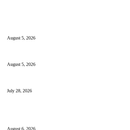
EDITOR PICKS
ज्येष्ठ लेखिका डॉ. प्रज्ञा दया पवार यांच्या अध्यक्षतेखाली पुण्यात होणार ‘लोकशाहीर अण्ण
साठे विचारवेध साहित्य संमेलन
August 5, 2026
सामाजिक प्रश्नांसाठी आंदोलने करा, एकामागे एक राजीनामे मागण्यासाठी नको’
August 5, 2026
विद्यार्थ्यांवर हल्ला करणाऱ्या केंद्रीय गृहमंत्री अमित शहा यांच्या विरोधात निषेध आंदोलन
July 28, 2026
POPULAR POSTS
एसआरए कारवाई तात्पुरती स्थगित; पीडित संतोष नेटके कुटुंबाच्या न्यायासाठी क्रांतिवीर से
लढा
August 6, 2026