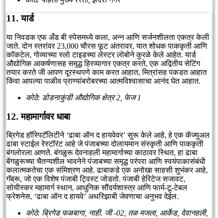
11. यार्ड
या निवडक एफ अँड बी स्पेसमध्ये कला, अन्न आणि सर्जनशीलता एकत्र केली
जाते. दोन स्तरांवर 23,000 चौरस फूट अंतरावर, यात शोधक पाककृती आणि
कॉकटेल, गोव्याच्या स्लो टाइडच्या लेस्टर लोबोने कुरळे केले आहेत. यार्ड
औद्योगिक आकर्षणासह समृद्ध हिरव्यागार एकत्र करते, एक अद्वितीय सेटिंग
तयार करते जी आपण दूरस्थपणे काम करत आहात, मित्रांसह पकडत आहात
किंवा आपल्या पाळीव प्राण्यांबरोबरच्या आत्मविश्वासाचा आनंद घेत आहात.
कोठे: डोडनाकुंडी औद्योगिक क्षेत्र 2, फेज 1
12. महामार्गावर धाबा
ब्रिगेड हॉस्पिटॅलिटीने ‘ढाबा ऑन द हायवेवर’ सुरू केले आहे, हे एक कॅज्युअल
ढाबा स्टाईल रेस्टॉरंट आहे जे पंजाबच्या दोलायमान संस्कृती आणि पाककृती
बंगलोरला आणते. बंगळुरू देवनाहली महामार्गाच्या काठावर स्थित, हा ढाबा
बेंगळुरूच्या चैतन्यशील भावनेने पंजाबच्या समृद्ध परंपरा आणि स्वयंपाकासंबंधी
कलात्मकतेचा एक संमिश्रण आहे. ढाबाकडे एक अनोखा साहसी शुभंकर आहे,
गॅब्रू, जो एक विशेष पंजाबी ट्विस्ट जोडतो. पंजाबी हेरिटेज सजावट,
सोयीस्कर महामार्ग स्थान, आधुनिक सौंदर्यशास्त्र आणि फार्म-टू-टेबल
फ्रेशनेस, ‘ढाबा ऑन द हायवे’ अथरिझाबी जेवणाचा अनुभव देईल.
कोठे: ब्रिगेड फळबागा, नाही. जी -02, तळ मजला, आर्केड, देवानहली,