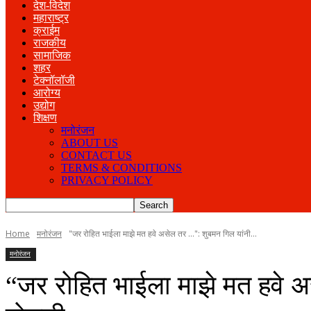
देश-विदेश
महाराष्ट्र
क्राईम
राजकीय
सामाजिक
शहर
टेक्नॉलॉजी
आरोग्य
उद्योग
शिक्षण
मनोरंजन
ABOUT US
CONTACT US
TERMS & CONDITIONS
PRIVACY POLICY
Home
मनोरंजन
"जर रोहित भाईला माझे मत हवे असेल तर ...": शुबमन गिल यांनी...
मनोरंजन
“जर रोहित भाईला माझे मत हवे अ