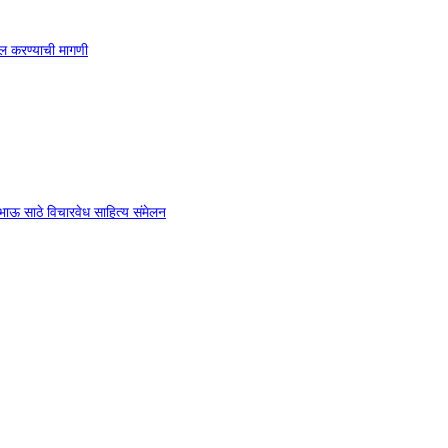
ाखल करण्याची मागणी
ा भाऊ साठे विचारवेध साहित्य संमेलन