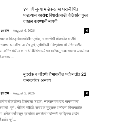
४० वर्षे जुन्या भाडेकरूच्या घराची भिंत
पाडल्याचा आरोप; विश्रांतवाडी पोलिसांत गुन्हा
दाखल करण्याची मागणी
े २४ तास
-
August 6, 2026
0
मालकाविरुद्ध बेकायदेशीर प्रवेश, मालमत्तेची तोडफोड व जीवे
रण्याच्या धमकीचा आरोप पुणे, प्रतिनिधी : विश्रांतवाडी परिसरातील
टल कॉर्नर येथील कानाडे बिल्डिंगमध्ये ४० वर्षांपासून वास्तव्यास असलेल्या
ेकरूच्या...
मुद्रांक व नोंदणी विभागातील पदोन्नतीत 22
कर्मचार्‍यांवर अन्याय
े २४ तास
-
August 5, 2026
0
भागीय चौकशीच्या विलंबाचा फटका; न्यायालयात दाद मागण्याच्या
लचाली पुणे : मोहिनी मोहिते, संपादक मुद्रांक व नोंदणी विभागातील
्या अनेक वर्षांपासून प्रलंबित असलेली पदोन्नती प्रक्रिया अखेर
ैअखेर पूर्ण...