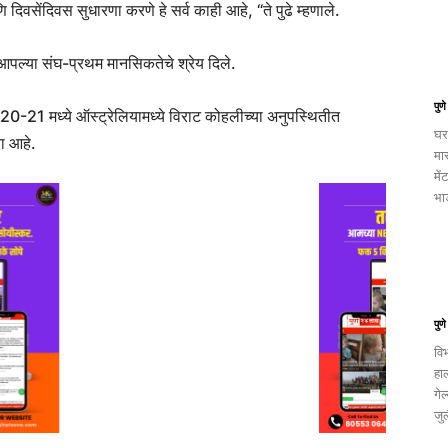
णि दिवसेंदिवस सुधारणा करणे हे सर्व काही आहे, “ते पुढे म्हणाले.
ी आपल्या संघ-प्रथम मानसिकतेचे श्रेय दिले.
पुण
20-21 मध्ये ऑस्ट्रेलियामध्ये विराट कोहलीच्या अनुपस्थितीत
घर
चा आहे.
मा
में
भाड
पुण
वि
हा
गेल
जुल