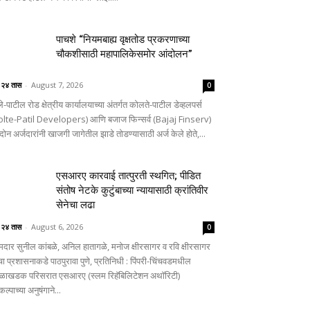
पाचशे “नियमबाह्य वृक्षतोड प्रकरणाच्या
चौकशीसाठी महापालिकेसमोर आंदोलन”
े २४ तास
-
August 7, 2026
0
े-पाटील रोड क्षेत्रीय कार्यालयाच्या अंतर्गत कोलते-पाटील डेव्हलपर्स
olte-Patil Developers) आणि बजाज फिन्सर्व (Bajaj Finserv)
दोन अर्जदारांनी खाजगी जागेतील झाडे तोडण्यासाठी अर्ज केले होते,...
एसआरए कारवाई तात्पुरती स्थगित; पीडित
संतोष नेटके कुटुंबाच्या न्यायासाठी क्रांतिवीर
सेनेचा लढा
े २४ तास
-
August 6, 2026
0
दार सुनील कांबळे, अनिल हातागळे, मनोज क्षीरसागर व रवि क्षीरसागर
चा प्रशासनाकडे पाठपुरावा पुणे, प्रतिनिधी : पिंपरी-चिंचवडमधील
ळाखडक परिसरात एसआरए (स्लम रिहॅबिलिटेशन अथॉरिटी)
कल्पाच्या अनुषंगाने...