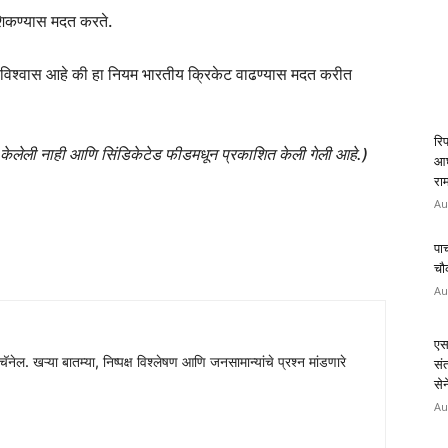
ा शिकण्यास मदत करते.
विश्वास आहे की हा नियम भारतीय क्रिकेट वाढण्यास मदत करीत
रि
त केलेली नाही आणि सिंडिकेटेड फीडमधून प्रकाशित केली गेली आहे.)
आघा
रा
Au
पाच
चौ
Au
एस
चॅनेल. खऱ्या बातम्या, निष्पक्ष विश्लेषण आणि जनसामान्यांचे प्रश्न मांडणारे
संत
सेन
Au