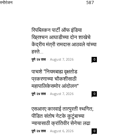
मनोरंजन
587
रिपब्लिकन पार्टी ऑफ इंडिया
ख्रिश्चन आघाडीच्या दोन शाखेचे
केंद्रीय मंत्री रामदास आठवले यांच्या
हस्ते...
पुणे २४ तास
-
August 7, 2026
0
पाचशे “नियमबाह्य वृक्षतोड
प्रकरणाच्या चौकशीसाठी
महापालिकेसमोर आंदोलन”
पुणे २४ तास
-
August 7, 2026
0
एसआरए कारवाई तात्पुरती स्थगित;
पीडित संतोष नेटके कुटुंबाच्या
न्यायासाठी क्रांतिवीर सेनेचा लढा
पुणे २४ तास
-
August 6, 2026
0