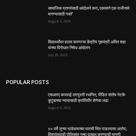
सामाजिक प्रश्नांसाठी आंदोलने करा, एकामागे एक राजीनामे
मागण्यासाठी नको’
August 5, 2026
विद्यार्थ्यांवर हल्ला करणाऱ्या केंद्रीय गृहमंत्री अमित शहा
यांच्या विरोधात निषेध आंदोलन
July 28, 2026
POPULAR POSTS
एसआरए कारवाई तात्पुरती स्थगित; पीडित संतोष नेटके
कुटुंबाच्या न्यायासाठी क्रांतिवीर सेनेचा लढा
August 6, 2026
४० वर्षे जुन्या भाडेकरूच्या घराची भिंत पाडल्याचा आरोप;
विश्रांतवाडी पोलिसांत गुन्हा दाखल करण्याची मागणी