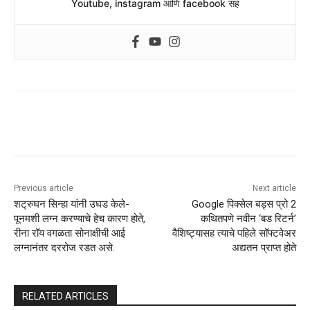
Youtube, instagram आणि facebook सह
Previous article
Next article
शट्रुघन सिन्हा यांनी उघड केले-
Google पिक्सेल बड्स प्रो 2
पूनमशी लग्न करण्याचे हेच कारण होते,
कथितपणे नवीन ‘बड रिटर्न’
रीना रॉय वगळता सोनाक्षीची आई
वैशिष्ट्यासह त्याचे पहिले सॉफ्टवेअर
लग्नानंतर दररोज रडत असे.
अद्यतन प्राप्त होते
RELATED ARTICLES