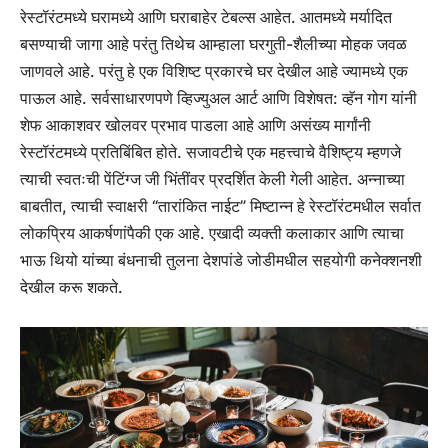
रेस्टॉरंटमध्ये घरामध्ये आणि घराबाहेर टेबल्स आहेत. आतमध्ये मर्यादित
बसण्याची जागा आहे परंतु तिथेच आम्हाला घरगुती-शैलीच्या मोहक जवळ
जाणवले आहे. परंतु हे एक विशिष्ट प्रकारचे घर देखील आहे ज्यामध्ये एक
पाऊल आहे. सर्वसाधारणपणे व्हिज्युअल आर्ट आणि विशेषत: व्हॅन गोग यांनी
शेफ आकाशवर खोलवर प्रभाव पाडला आहे आणि असंख्य मार्गांनी
रेस्टॉरंटमध्ये प्रतिबिंबित होते. सजावटीचे एक महत्त्वाचे वैशिष्ट्य म्हणजे
त्याची स्वतःची पेंटिंग्ज जी भिंतींवर प्रदर्शित केली गेली आहेत. अन्नाच्या
बाबतीत, त्याची स्वाक्षरी “तारांकित नाईट” मिष्टान्न हे रेस्टॉरंटमधील सर्वात
लोकप्रिय आकर्षणांपैकी एक आहे. एखादी व्यक्ती कलाकार आणि त्याचा
भाऊ थियो यांच्या बंधनाची तुलना देशपांडे जोडीमधील सहयोगी कनेक्शनशी
देखील करू शकते.