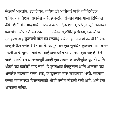
मेनूमध्ये भारतीय, इटालियन, दक्षिण पूर्व आशियाई आणि कॉन्टिनेंटल
फ्लेवर्ससह डिशचा समावेश आहे. हे क्रॉस-सेक्शन आपल्याला टिपिकल
कॅफे-शैलीतील भाड्याची आठवण करून देऊ शकते, परंतु बाजूने कोनाडा
पदार्थांची ऑफर देऊन स्वत: ला अविश्वासू अ‍ॅपेटिझर्समध्ये, एक योग्य
उदाहरण आहे
डुकराचे मांस बन मस्का
हे येथे काही अन्न ऑफरची निश्चित
बाजू देखील प्रतिबिंबित करते. घरगुती बन एक सुगंधित डुकराचे मांस भरून
भरली आहे. जुन्या-शाळेच्या चाई कपमध्ये चहा-रंगाच्या द्रवासह हे दिले
जाते. आम्ही बन घालण्यापूर्वी आम्ही एक लहान काळजीपूर्वक घुसतो आणि
थँक्टी चव काहीही गोड नाही. हे प्रत्यक्षात लिंबूग्रास आणि आलेसह चव
असलेले मटनाचा रस्सा आहे, जे डुकराचे मांस चवदारपणे भरते. मटनाचा
रस्सा चहासारखा दिसण्यासाठी थोडी क्रीम जोडली गेली आहे, असे शेफ
आम्हाला सांगते.