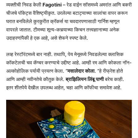
व्यक्तीची निवड केली
Fagotini
– रेड वाईन सॉसमध्ये अमरांत आणि बकरी
चीजचे पॉकेट्स वैशिष्ट्यीकृत. उरलेल्या बटाट्याच्या सालांचा वापर करून
घरात बनविलेले कुरकुरीत क्रॅकर्स या चवदारपणासाठी गार्निश म्हणून
वापरले जातात. टीमच्या शून्य-कचर्‍याच्या किचन तत्त्वज्ञानाच्या अनेक
उदाहरणांपैकी हे एक आहे, असे शेफने स्पष्ट केले.
लव्ह रेस्टॉरंटमध्ये बार नाही. तथापि, पेय मेनूमध्ये निवडलेल्या क्लासिक
कॉकटेलची चव कॅप्चर करण्याचे उद्दीष्ट आहे. आम्ही रम आणि कोकला नॉन-
अल्कोहोलिक पर्यायी प्रयत्न केला. “
मसालेदार कोला
. “हे रीफ्रेश होते
आणि आम्ही नवीनतेचे कौतुक केले.
ब्राझिलियन लिंबू पाणी
बरेच काही.
इतर शीतपेये देखील उपलब्ध आहेत, चहा आणि कॉफीचा समावेश आहे.