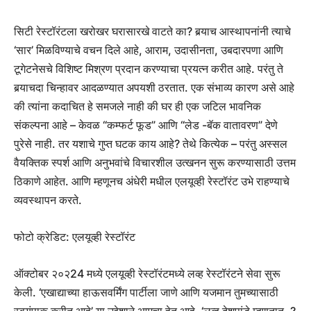
सिटी रेस्टॉरंटला खरोखर घरासारखे वाटते का? बर्‍याच आस्थापनांनी त्याचे
‘सार’ मिळविण्याचे वचन दिले आहे, आराम, उदासीनता, उबदारपणा आणि
टूगेटनेसचे विशिष्ट मिश्रण प्रदान करण्याचा प्रयत्न करीत आहे. परंतु ते
बर्‍याचदा चिन्हावर आदळण्यात अपयशी ठरतात. एक संभाव्य कारण असे आहे
की त्यांना कदाचित हे समजले नाही की घर ही एक जटिल भावनिक
संकल्पना आहे – केवळ “कम्फर्ट फूड” आणि “लेड -बॅक वातावरण” देणे
पुरेसे नाही. तर यशाचे गुप्त घटक काय आहे? तेथे कित्येक – परंतु अस्सल
वैयक्तिक स्पर्श आणि अनुभवांचे विचारशील उत्खनन सुरू करण्यासाठी उत्तम
ठिकाणे आहेत. आणि म्हणूनच अंधेरी मधील एलयूव्ही रेस्टॉरंट उभे राहण्याचे
व्यवस्थापन करते.
फोटो क्रेडिट: एलयूव्ही रेस्टॉरंट
ऑक्टोबर २०२24 मध्ये एलयूव्ही रेस्टॉरंटमध्ये लव्ह रेस्टॉरंटने सेवा सुरू
केली. ‘एखाद्याच्या हाऊसवर्मिंग पार्टीला जाणे आणि यजमान तुमच्यासाठी