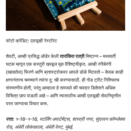
फोटो क्रेडिट: एलयूव्ही रेस्टॉरंट
शेवटी, आम्ही प्रसिद्ध ऑर्डर केली
तारांकित रात्री
मिष्टान्न – मध्यवर्ती
घटक म्हणून एक कस्तुरी खरबूज मूस वैशिष्ट्यीकृत. आम्ही रंगीबेरंगी
(खाद्यतेल) फिरणे आणि ब्रशस्ट्रोकवर आपले डोळे मिटवतो – केवळ काही
क्षणानंतरच चमच्याने त्यांना दु: खी करण्यासाठी. ही गोड ट्रीट निश्चितच
संस्मरणीय होती, परंतु आम्हाला हे समजले की चवदार डिशेसने अधिक
विचित्र छाप पाडली आहे – आणि त्यासाठीच आम्ही एलयूव्ही सेवानिवृत्तीत
परत जाण्याचा विचार करू.
पत्ता:
१-16-१-16, स्टर्लिंग अपार्टमेंट्स, शास्त्री नगर, सुंदरवन कॉम्प्लेक्स
रोड, अंधेरी लोकंदवाला, अंधेरी वेस्ट, मुंबई.