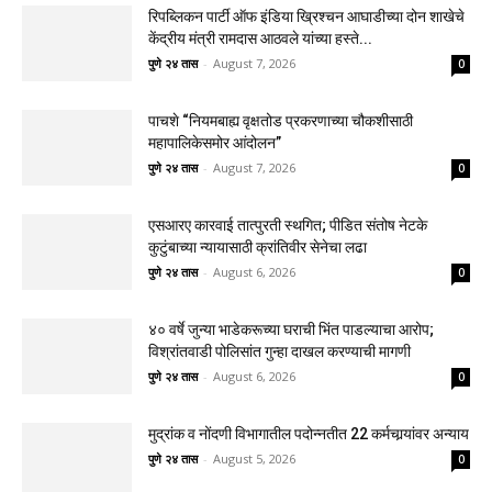
रिपब्लिकन पार्टी ऑफ इंडिया ख्रिश्चन आघाडीच्या दोन शाखेचे
केंद्रीय मंत्री रामदास आठवले यांच्या हस्ते...
पुणे २४ तास
-
August 7, 2026
0
पाचशे “नियमबाह्य वृक्षतोड प्रकरणाच्या चौकशीसाठी
महापालिकेसमोर आंदोलन”
पुणे २४ तास
-
August 7, 2026
0
एसआरए कारवाई तात्पुरती स्थगित; पीडित संतोष नेटके
कुटुंबाच्या न्यायासाठी क्रांतिवीर सेनेचा लढा
पुणे २४ तास
-
August 6, 2026
0
४० वर्षे जुन्या भाडेकरूच्या घराची भिंत पाडल्याचा आरोप;
विश्रांतवाडी पोलिसांत गुन्हा दाखल करण्याची मागणी
पुणे २४ तास
-
August 6, 2026
0
मुद्रांक व नोंदणी विभागातील पदोन्नतीत 22 कर्मचार्‍यांवर अन्याय
पुणे २४ तास
-
August 5, 2026
0