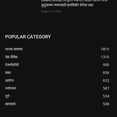
एसआरए कारवाई तात्पुरती स्थगित; पीडित संतोष नेटके
कुटुंबाच्या न्यायासाठी क्रांतिवीर सेनेचा लढा
August 6, 2026
POPULAR CATEGORY
ताज्या बातम्या
1815
देश-विदेश
1310
टेक्नॉलॉजी
990
शहर
656
आरोग्य
632
मनोरंजन
587
पुणे
534
महत्त्वाचे
508