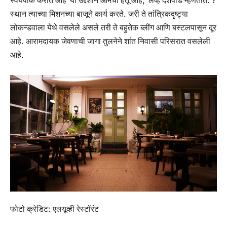
स्वयंपाक करीत आहे’ या उद्देशाने आमचा हेतू आहे, ‘लव्ह देशपांडे म्हणतात. ?
स्थान त्याच्या मिशनच्या बाजूने कार्य करते. जरी ते तांत्रिकदृष्ट्या
लोकन्डवाला येथे वसलेले असले तरी ते बहुतेक ब्लींग आणि बस्टलपासून दूर
आहे. आरामदायक जेवणाची जागा तुलनेने शांत निवासी परिसरात वसलेली
आहे.
फोटो क्रेडिट: एलयूव्ही रेस्टॉरंट