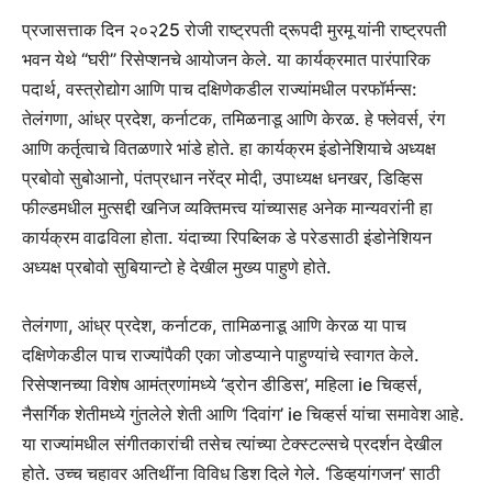
प्रजासत्ताक दिन २०२25 रोजी राष्ट्रपती द्रूपदी मुरमू यांनी राष्ट्रपती
भवन येथे “घरी” रिसेप्शनचे आयोजन केले. या कार्यक्रमात पारंपारिक
पदार्थ, वस्त्रोद्योग आणि पाच दक्षिणेकडील राज्यांमधील परफॉर्मन्स:
तेलंगणा, आंध्र प्रदेश, कर्नाटक, तमिळनाडू आणि केरळ. हे फ्लेवर्स, रंग
आणि कर्तृत्वाचे वितळणारे भांडे होते. हा कार्यक्रम इंडोनेशियाचे अध्यक्ष
प्रबोवो सुबोआनो, पंतप्रधान नरेंद्र मोदी, उपाध्यक्ष धनखर, डिव्हिस
फील्डमधील मुत्सद्दी खनिज व्यक्तिमत्त्व यांच्यासह अनेक मान्यवरांनी हा
कार्यक्रम वाढविला होता. यंदाच्या रिपब्लिक डे परेडसाठी इंडोनेशियन
अध्यक्ष प्रबोवो सुबियान्टो हे देखील मुख्य पाहुणे होते.
तेलंगणा, आंध्र प्रदेश, कर्नाटक, तामिळनाडू आणि केरळ या पाच
दक्षिणेकडील पाच राज्यांपैकी एका जोडप्याने पाहुण्यांचे स्वागत केले.
रिसेप्शनच्या विशेष आमंत्रणांमध्ये ‘ड्रोन डीडिस’, महिला ie चिव्हर्स,
नैसर्गिक शेतीमध्ये गुंतलेले शेती आणि ‘दिवांग’ ie चिव्हर्स यांचा समावेश आहे.
या राज्यांमधील संगीतकारांची तसेच त्यांच्या टेक्स्टल्सचे प्रदर्शन देखील
होते. उच्च चहावर अतिथींना विविध डिश दिले गेले. ‘डिव्हयांगजन’ साठी