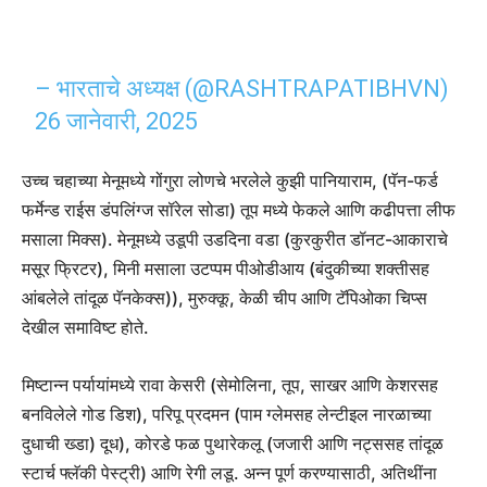
– भारताचे अध्यक्ष (@RASHTRAPATIBHVN)
26 जानेवारी, 2025
उच्च चहाच्या मेनूमध्ये गोंगुरा लोणचे भरलेले कुझी पानियाराम, (पॅन-फर्ड
फर्मेन्ड राईस डंपलिंग्ज सॉरेल सोडा) तूप मध्ये फेकले आणि कढीपत्ता लीफ
मसाला मिक्स). मेनूमध्ये उडूपी उडदिना वडा (कुरकुरीत डॉनट-आकाराचे
मसूर फ्रिटर), मिनी मसाला उटप्पम पीओडीआय (बंदुकीच्या शक्तीसह
आंबलेले तांदूळ पॅनकेक्स)), मुरुक्कू, केळी चीप आणि टॅपिओका चिप्स
देखील समाविष्ट होते.
मिष्टान्न पर्यायांमध्ये रावा केसरी (सेमोलिना, तूप, साखर आणि केशरसह
बनविलेले गोड डिश), परिपू प्रदमन (पाम ग्लेमसह लेन्टीइल नारळाच्या
दुधाची ख्डा) दूध), कोरडे फळ पुथारेकलू (जजारी आणि नट्ससह तांदूळ
स्टार्च फ्लॅकी पेस्ट्री) आणि रेगी लडू. अन्न पूर्ण करण्यासाठी, अतिथींना