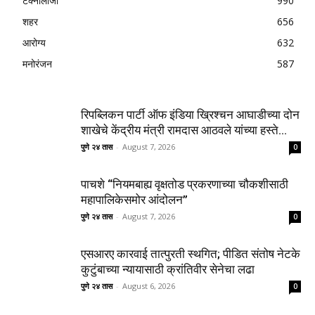
टेक्नॉलॉजी
990
शहर
656
आरोग्य
632
मनोरंजन
587
रिपब्लिकन पार्टी ऑफ इंडिया ख्रिश्चन आघाडीच्या दोन
शाखेचे केंद्रीय मंत्री रामदास आठवले यांच्या हस्ते...
पुणे २४ तास
-
August 7, 2026
0
पाचशे “नियमबाह्य वृक्षतोड प्रकरणाच्या चौकशीसाठी
महापालिकेसमोर आंदोलन”
पुणे २४ तास
-
August 7, 2026
0
एसआरए कारवाई तात्पुरती स्थगित; पीडित संतोष नेटके
कुटुंबाच्या न्यायासाठी क्रांतिवीर सेनेचा लढा
पुणे २४ तास
-
August 6, 2026
0