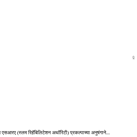
0
एसआरए (स्लम रिहॅबिलिटेशन अथॉरिटी) प्रकल्पाच्या अनुषंगाने...