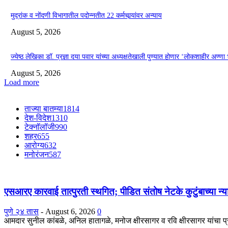
मुद्रांक व नोंदणी विभागातील पदोन्नतीत 22 कर्मचार्‍यांवर अन्याय
August 5, 2026
ज्येष्ठ लेखिका डॉ. प्रज्ञा दया पवार यांच्या अध्यक्षतेखाली पुण्यात होणार ‘लोकशाहीर अण्ण
August 5, 2026
Load more
ताज्या बातम्या
1814
देश-विदेश
1310
टेक्नॉलॉजी
990
शहर
655
आरोग्य
632
मनोरंजन
587
एसआरए कारवाई तात्पुरती स्थगित; पीडित संतोष नेटके कुटुंबाच्या न्य
पुणे २४ तास
-
August 6, 2026
0
आमदार सुनील कांबळे, अनिल हातागळे, मनोज क्षीरसागर व रवि क्षीरसागर यांचा 