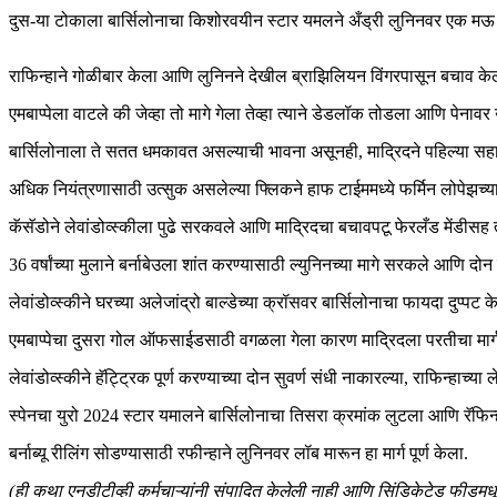
दुस-या टोकाला बार्सिलोनाचा किशोरवयीन स्टार यमलने अँड्री लुनिनवर एक मऊ प्
राफिन्हाने गोळीबार केला आणि लुनिनने देखील ब्राझिलियन विंगरपासून बचाव केला
एमबाप्पेला वाटले की जेव्हा तो मागे गेला तेव्हा त्याने डेडलॉक तोडला आणि पे
बार्सिलोनाला ते सतत धमकावत असल्याची भावना असूनही, माद्रिदने पहिल्या सहाम
अधिक नियंत्रणासाठी उत्सुक असलेल्या फ्लिकने हाफ टाईममध्ये फर्मिन लोपेझच्
कॅसॅडोने लेवांडोव्स्कीला पुढे सरकवले आणि माद्रिदचा बचावपटू फेरलँड मेंडीसह त
36 वर्षांच्या मुलाने बर्नाबेउला शांत करण्यासाठी ल्युनिनच्या मागे सरकले आणि दोन 
लेवांडोव्स्कीने घरच्या अलेजांद्रो बाल्डेच्या क्रॉसवर बार्सिलोनाचा फायदा दुप्पट
एमबाप्पेचा दुसरा गोल ऑफसाईडसाठी वगळला गेला कारण माद्रिदला परतीचा मार्ग शो
लेवांडोव्स्कीने हॅट्ट्रिक पूर्ण करण्याच्या दोन सुवर्ण संधी नाकारल्या, राफिन्ह
स्पेनचा युरो 2024 स्टार यमालने बार्सिलोनाचा तिसरा क्रमांक लुटला आणि रॅफिन
बर्नाब्यू रीलिंग सोडण्यासाठी रफीन्हाने लुनिनवर लॉब मारून हा मार्ग पूर्ण केला.
(ही कथा एनडीटीव्ही कर्मचाऱ्यांनी संपादित केलेली नाही आणि सिंडिकेटेड फीडमध