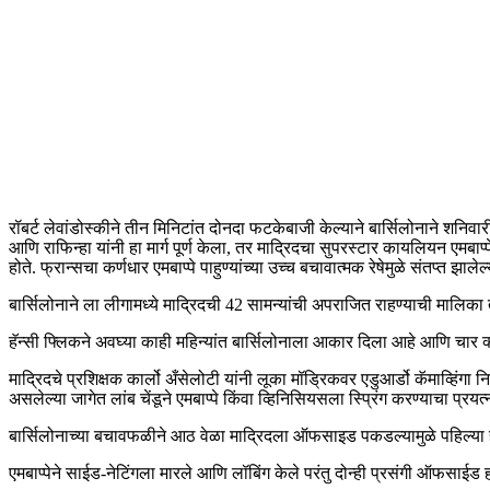
रॉबर्ट लेवांडोस्कीने तीन मिनिटांत दोनदा फटकेबाजी केल्याने बार्सिलोनाने शनिव
आणि राफिन्हा यांनी हा मार्ग पूर्ण केला, तर माद्रिदचा सुपरस्टार कायलियन ए
होते. फ्रान्सचा कर्णधार एमबाप्पे पाहुण्यांच्या उच्च बचावात्मक रेषेमुळे संतप्त झा
बार्सिलोनाने ला लीगामध्ये माद्रिदची 42 सामन्यांची अपराजित राहण्याची मालि
हॅन्सी फ्लिकने अवघ्या काही महिन्यांत बार्सिलोनाला आकार दिला आहे आणि चार क्
माद्रिदचे प्रशिक्षक कार्लो अँसेलोटी यांनी लूका मॉड्रिकवर एडुआर्डो कॅमाव्हिंगा न
असलेल्या जागेत लांब चेंडूने एमबाप्पे किंवा व्हिनिसियसला स्प्रिंग करण्याचा प्रयत
बार्सिलोनाच्या बचावफळीने आठ वेळा माद्रिदला ऑफसाइड पकडल्यामुळे पहिल्या हा
एमबाप्पेने साईड-नेटिंगला मारले आणि लॉबिंग केले परंतु दोन्ही प्रसंगी ऑफसाईड