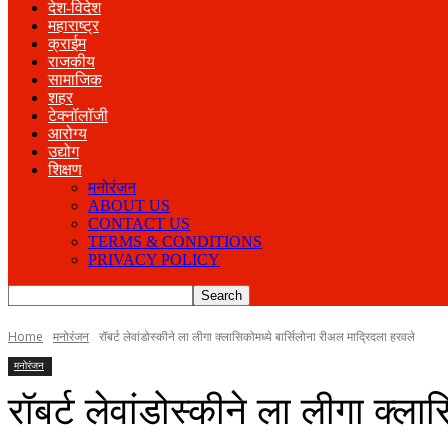
देश-विदेश
महाराष्ट्र
क्राईम
राजकीय
सामाजिक
शहर
टेक्नॉलॉजी
आरोग्य
उद्योग
शिक्षण
मनोरंजन
ABOUT US
CONTACT US
TERMS & CONDITIONS
PRIVACY POLICY
Home
मनोरंजन
रॉबर्ट लेवांडोस्कीने ला लीगा क्लासिकोमध्ये बार्सिलोना रीअल माद्रिदला हरवले
मनोरंजन
रॉबर्ट लेवांडोस्कीने ला लीगा क्ल