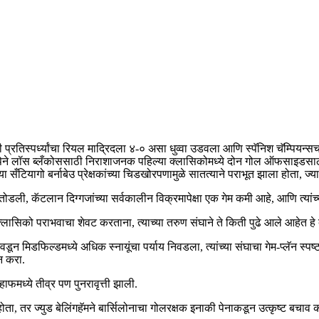
ारी प्रतिस्पर्ध्यांचा रियल माद्रिदला ४-० असा धुव्वा उडवला आणि स्पॅनिश चॅम्पि
मबाप्पेने लॉस ब्लँकोससाठी निराशाजनक पहिल्या क्लासिकोमध्ये दोन गोल ऑफसाइडसा
लेल्या सँटियागो बर्नाबेउ प्रेक्षकांच्या चिडखोरपणामुळे सातत्याने पराभूत झाला होता, 
का तोडली, कॅटलान दिग्गजांच्या सर्वकालीन विक्रमापेक्षा एक गेम कमी आहे, आणि त
लासिको पराभवाचा शेवट करताना, त्याच्या तरुण संघाने ते किती पुढे आले आहेत हे द
िवडून मिडफिल्डमध्ये अधिक स्नायूंचा पर्याय निवडला, त्यांच्या संघाचा गेम-प्लॅन स्प
्न करा.
फमध्ये तीव्र पण पुनरावृत्ती झाली.
 होता, तर ज्युड बेलिंगहॅमने बार्सिलोनाचा गोलरक्षक इनाकी पेनाकडून उत्कृष्ट बच