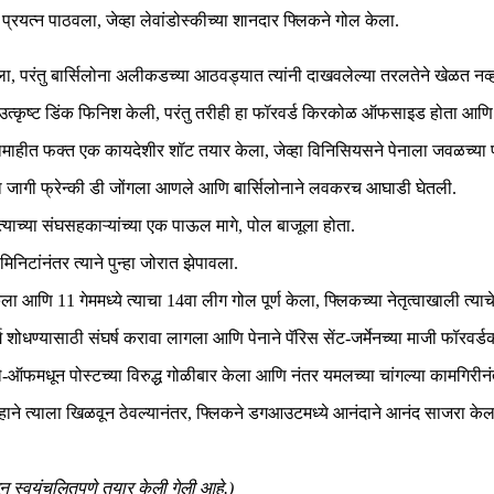
रयत्न पाठवला, जेव्हा लेवांडोस्कीच्या शानदार फ्लिकने गोल केला.
, परंतु बार्सिलोना अलीकडच्या आठवड्यात त्यांनी दाखवलेल्या तरलतेने खेळत नव्हत
नावर उत्कृष्ट डिंक फिनिश केली, परंतु तरीही हा फॉरवर्ड किरकोळ ऑफसाइड होता आण
ाहीत फक्त एक कायदेशीर शॉट तयार केला, जेव्हा विनिसियसने पेनाला जवळच्या पोस
या जागी फ्रेन्की डी जोंगला आणले आणि बार्सिलोनाने लवकरच आघाडी घेतली.
्याच्या संघसहकाऱ्यांच्या एक पाऊल मागे, पोल बाजूला होता.
मिनिटांनंतर त्याने पुन्हा जोरात झेपावला.
 केला आणि 11 गेममध्ये त्याचा 14वा लीग गोल पूर्ण केला, फ्लिकच्या नेतृत्वाखाली त्या
धण्यासाठी संघर्ष करावा लागला आणि पेनाने पॅरिस सेंट-जर्मेनच्या माजी फॉरवर्ड
ाच्या ले-ऑफमधून पोस्टच्या विरुद्ध गोळीबार केला आणि नंतर यमलच्या चांगल्या कामगिर
्हाने त्याला खिळवून ठेवल्यानंतर, फ्लिकने डगआउटमध्ये आनंदाने आनंद साजरा केल
ून स्वयंचलितपणे तयार केली गेली आहे.)