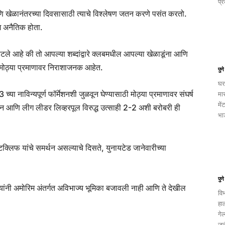
प्र
णि खेळानंतरच्या दिवसासाठी त्याचे विश्लेषण जतन करणे पसंत करतो.
ाग अनैतिक होता.
हटले आहे की तो आपल्या शब्दांद्वारे क्लबमधील आपल्या खेळाडूंना आणि
ाम मोठ्या प्रमाणावर निराशाजनक आहेत.
पुण
घर
च्या नाविन्यपूर्ण फॉर्मेशनशी जुळवून घेण्यासाठी मोठ्या प्रमाणावर संघर्ष
मा
में
रागमन आणि लीग लीडर लिव्हरपूल विरुद्ध उत्साही 2-2 अशी बरोबरी ही
भाड
लिफ यांचे समर्थन असल्याचे दिसते, युनायटेड जानेवारीच्या
पुण
चो यांनी अमोरिम अंतर्गत अविभाज्य भूमिका बजावली नाही आणि ते देखील
वि
हा
गेल
जुल