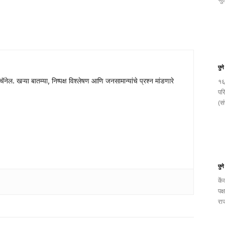
पुण
चॅनेल. खऱ्या बातम्या, निष्पक्ष विश्लेषण आणि जनसामान्यांचे प्रश्न मांडणारे
१६
पर
(स
पुण
के
पक
राज