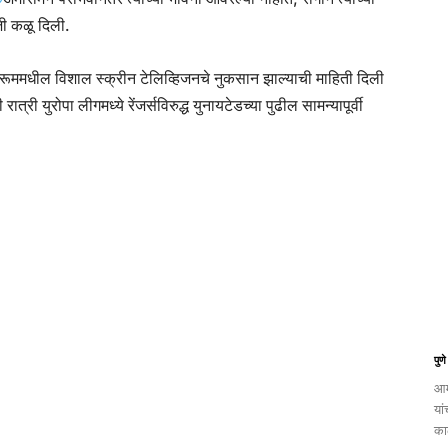
ाजी कळू दिली.
िंग रूममधील विशाल स्क्रीन टेलिव्हिजनचे नुकसान झाल्याची माहिती दिली
त्री युरोपा लीगमध्ये रेंजर्सविरुद्ध युनायटेडच्या पुढील सामन्यापूर्वी
पुण
आम
यां
का