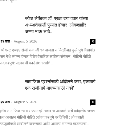
ज्येष्ठ लेखिका डॉ. प्रज्ञा दया पवार यांच्या
अध्यक्षतेखाली पुण्यात होणार ‘लोकशाहीर
अण्णा भाऊ साठे...
े २४ तास
-
August 5, 2026
0
 ऑगस्ट २०२६ रोजी सकाळी १० वाजता सावित्रीबाई फुले पुणे विद्यापीठ
िसर येथे संपन्न होणार विशेष वैचारिक साहित्य संमेलन मोहिनी मोहिते
ंपादक) पुणे: पद्मपाणी फाउंडेशन आणि...
सामाजिक प्रश्नांसाठी आंदोलने करा, एकामागे
एक राजीनामे मागण्यासाठी नको’
े २४ तास
-
August 5, 2026
0
ंद्रीय सामाजिक न्याय राज्य मंत्री रामदास आठवले यांचे कॉक्रोच जनता
्षाला आवाहन मोहिनी मोहिते (संपादक) पुणे प्रतिनिधी : लोकशाही
्यपद्धतीमध्ये आंदोलने करण्याचा आणि आपल्या मागण्या मांडण्याचा...