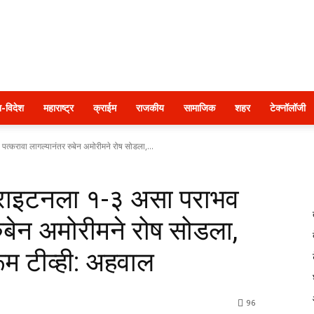
पुणे
श-विदेश
महाराष्ट्र
क्राईम
राजकीय
सामाजिक
शहर
टेक्नॉलॉजी
पत्करावा लागल्यानंतर रुबेन अमोरीमने रोष सोडला,...
२४
 ब्राइटनला १-३ असा पराभव
रुबेन अमोरीमने रोष सोडला,
ूम टीव्ही: अहवाल
तास
96