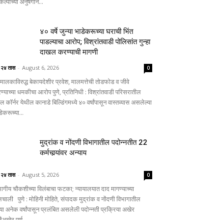
कल्पाच्या अनुषंगाने...
४० वर्षे जुन्या भाडेकरूच्या घराची भिंत
पाडल्याचा आरोप; विश्रांतवाडी पोलिसांत गुन्हा
दाखल करण्याची मागणी
े २४ तास
-
August 6, 2026
0
मालकाविरुद्ध बेकायदेशीर प्रवेश, मालमत्तेची तोडफोड व जीवे
रण्याच्या धमकीचा आरोप पुणे, प्रतिनिधी : विश्रांतवाडी परिसरातील
टल कॉर्नर येथील कानाडे बिल्डिंगमध्ये ४० वर्षांपासून वास्तव्यास असलेल्या
ेकरूच्या...
मुद्रांक व नोंदणी विभागातील पदोन्नतीत 22
कर्मचार्‍यांवर अन्याय
े २४ तास
-
August 5, 2026
0
भागीय चौकशीच्या विलंबाचा फटका; न्यायालयात दाद मागण्याच्या
लचाली पुणे : मोहिनी मोहिते, संपादक मुद्रांक व नोंदणी विभागातील
्या अनेक वर्षांपासून प्रलंबित असलेली पदोन्नती प्रक्रिया अखेर
ैअखेर पूर्ण...