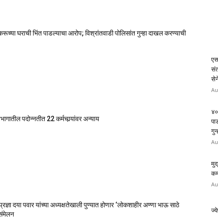
डेकरूच्या घराची भिंत पाडल्याचा आरोप; विश्रांतवाडी पोलिसांत गुन्हा दाखल करण्याची
एस
संत
सेन
Au
४० 
विभागातील पदोन्नतीत 22 कर्मचार्‍यांवर अन्याय
पा
गुन
Au
मु
कर्
Au
 प्रज्ञा दया पवार यांच्या अध्यक्षतेखाली पुण्यात होणार ‘लोकशाहीर अण्णा भाऊ साठे
ज्य
संमेलन