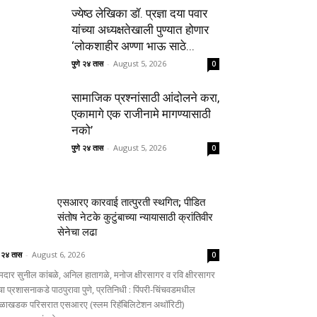
ज्येष्ठ लेखिका डॉ. प्रज्ञा दया पवार
यांच्या अध्यक्षतेखाली पुण्यात होणार
‘लोकशाहीर अण्णा भाऊ साठे...
पुणे २४ तास
-
August 5, 2026
0
सामाजिक प्रश्नांसाठी आंदोलने करा,
एकामागे एक राजीनामे मागण्यासाठी
नको’
पुणे २४ तास
-
August 5, 2026
0
एसआरए कारवाई तात्पुरती स्थगित; पीडित
संतोष नेटके कुटुंबाच्या न्यायासाठी क्रांतिवीर
सेनेचा लढा
े २४ तास
-
August 6, 2026
0
दार सुनील कांबळे, अनिल हातागळे, मनोज क्षीरसागर व रवि क्षीरसागर
चा प्रशासनाकडे पाठपुरावा पुणे, प्रतिनिधी : पिंपरी-चिंचवडमधील
ळाखडक परिसरात एसआरए (स्लम रिहॅबिलिटेशन अथॉरिटी)