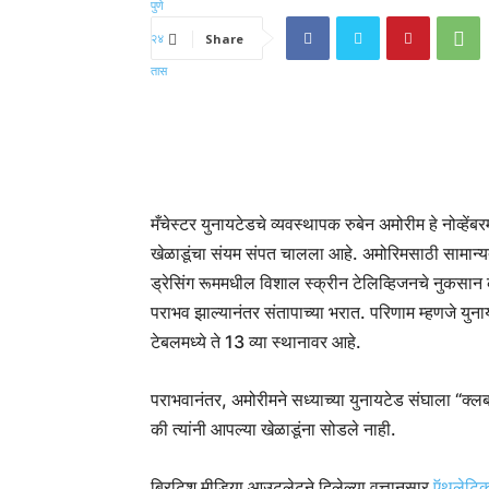
Share
मँचेस्टर युनायटेडचे ​​व्यवस्थापक रुबेन अमोरीम हे नोव्हेंब
खेळाडूंचा संयम संपत चालला आहे. अमोरिमसाठी सामान्यत: चा
ड्रेसिंग रूममधील विशाल स्क्रीन टेलिव्हिजनचे नुकसान 
पराभव झाल्यानंतर संतापाच्या भरात. परिणाम म्हणजे युन
टेबलमध्ये ते 13 व्या स्थानावर आहे.
पराभवानंतर, अमोरीमने सध्याच्या युनायटेड संघाला “क्ल
की त्यांनी आपल्या खेळाडूंना सोडले नाही.
ब्रिटिश मीडिया आउटलेटने दिलेल्या वृत्तानुसार
ऍथलेटि