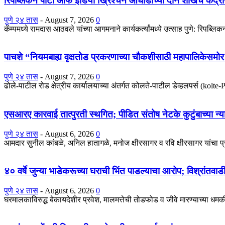
रिपब्लिकन पार्टी ऑफ इंडिया ख्रिश्चन आघाडीच्या दोन शाखेचे केंद्रीय
पुणे २४ तास
-
August 7, 2026
0
कॅम्पमध्ये रामदास आठवले यांच्या आगमनाने कार्यकर्त्यांमध्ये उत्साह पुणे: रिपब्ल
पाचशे “नियमबाह्य वृक्षतोड प्रकरणाच्या चौकशीसाठी महापालिकेसम
पुणे २४ तास
-
August 7, 2026
0
ढोले-पाटील रोड क्षेत्रीय कार्यालयाच्या अंतर्गत कोलते-पाटील डेव्हलपर्स (kolt
एसआरए कारवाई तात्पुरती स्थगित; पीडित संतोष नेटके कुटुंबाच्या न्य
पुणे २४ तास
-
August 6, 2026
0
आमदार सुनील कांबळे, अनिल हातागळे, मनोज क्षीरसागर व रवि क्षीरसागर यांचा 
४० वर्षे जुन्या भाडेकरूच्या घराची भिंत पाडल्याचा आरोप; विश्रांतवा
पुणे २४ तास
-
August 6, 2026
0
घरमालकाविरुद्ध बेकायदेशीर प्रवेश, मालमत्तेची तोडफोड व जीवे मारण्याच्या धमकीच