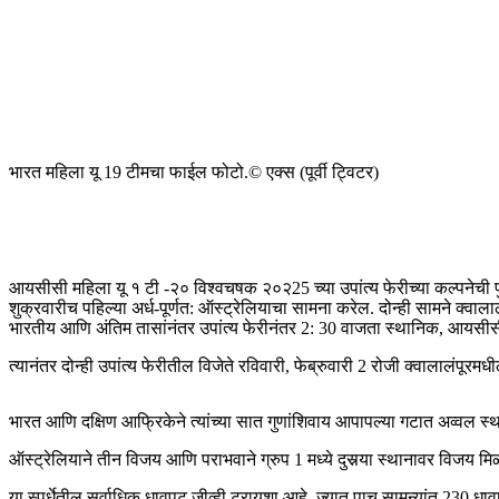
भारत महिला यू 19 टीमचा फाईल फोटो.
© एक्स (पूर्वी ट्विटर)
आयसीसी महिला यू १ टी -२० विश्वचषक २०२25 च्या उपांत्य फेरीच्या कल्पनेची पुष्ट
शुक्रवारीच पहिल्या अर्ध-पूर्णत: ऑस्ट्रेलियाचा सामना करेल. दोन्ही सामने क्
भारतीय आणि अंतिम तासांनंतर उपांत्य फेरीनंतर 2: 30 वाजता स्थानिक, आयसीस
त्यानंतर दोन्ही उपांत्य फेरीतील विजेते रविवारी, फेब्रुवारी 2 रोजी क्वालालंपू
भारत आणि दक्षिण आफ्रिकेने त्यांच्या सात गुणांशिवाय आपापल्या गटात अव्वल स्
ऑस्ट्रेलियाने तीन विजय आणि पराभवाने ग्रुप 1 मध्ये दुसर्‍या स्थानावर विजय
या स्पर्धेतील सर्वाधिक धावपटू जीव्ही ट्रायशा आहे, ज्यात पाच सामन्यांत 230 धा