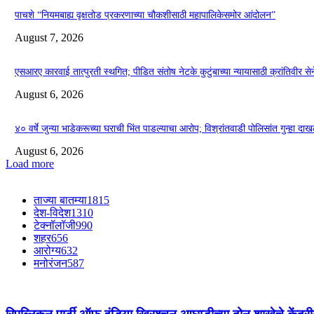
पाचशे “नियमबाह्य वृक्षतोड प्रकरणाच्या चौकशीसाठी महापालिकेसमोर आंदोलन”
August 7, 2026
एसआरए कारवाई तात्पुरती स्थगित; पीडित संतोष नेटके कुटुंबाच्या न्यायासाठी क्रांतिवीर से
August 6, 2026
४० वर्षे जुन्या भाडेकरूच्या घराची भिंत पाडल्याचा आरोप; विश्रांतवाडी पोलिसांत गुन्हा द
August 6, 2026
Load more
ताज्या बातम्या
1815
देश-विदेश
1310
टेक्नॉलॉजी
990
शहर
656
आरोग्य
632
मनोरंजन
587