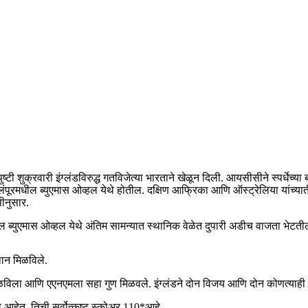
ी शुक्रवारी इंग्लंडविरुद्ध गतविजेत्या भारताने खेळून दिली. आयसीसीने स्पर्धेच्या
वालालंपूरमधील ब्युएमास ओव्हल येथे होतील. दक्षिण आफ्रिका आणि ऑस्ट्रेलिया यां
ीनुसार.
रमधील ब्युएमास ओव्हल येथे अंतिम सामन्यात स्थानिक वेळेत दुपारी अडीच वाजता भेटती
थान मिळविले.
 मिळविला आणि एएनएमला सहा गुण मिळवले. इंग्लंडने दोन विजय आणि दोन कोणत्याही
वा आहेत. तिची सर्वोत्कृष्ट स्कोअर 110*आहे.