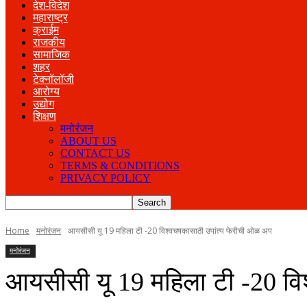
देश-विदेश
महाराष्ट्र
क्राईम
राजकीय
सामाजिक
शहर
टेक्नॉलॉजी
आरोग्य
उद्योग
शिक्षण
मनोरंजन
ABOUT US
CONTACT US
TERMS & CONDITIONS
PRIVACY POLICY
Home
मनोरंजन
आयसीसी यू 19 महिला टी -20 विश्वचषकासाठी उपांत्य फेरीची ओळ अप
मनोरंजन
आयसीसी यू 19 महिला टी -20 वि