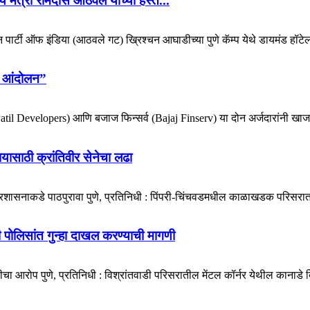
 मंत्री रामदास आठवले यांच्या हस्ते...
िकन पार्टी ऑफ इंडिया (आठवले गट) ख्रिश्चन आघाडीच्या पुणे कॅम्प येथे डायमंड हॉटेल
ोर आंदोलन”
e-Patil Developers) आणि बजाज फिन्सर्व (Bajaj Finserv) या दोन अर्जदारांनी खाजग
ायासाठी क्रांतिवीर सेनेचा लढा
प्रशासनाकडे पाठपुरावा पुणे, प्रतिनिधी : पिंपरी-चिंचवडमधील काळाखडक परिसरात 
डी पोलिसांत गुन्हा दाखल करण्याची मागणी
ा आरोप पुणे, प्रतिनिधी : विश्रांतवाडी परिसरातील मेंटल कॉर्नर येथील कानाडे बिल्