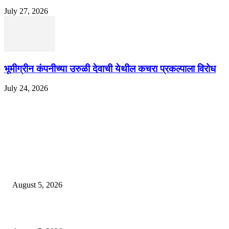
July 27, 2026
भूमीग्रीन कंपनीच्या उरुळी देवाची येथील कचरा प्रकल्पाला विरोध
July 24, 2026
EDITOR PICKS
ज्येष्ठ लेखिका डॉ. प्रज्ञा दया पवार यांच्या अध्यक्षतेखाली पुण्यात होणार ‘लोकशाहीर अण्ण
साठे विचारवेध साहित्य संमेलन
August 5, 2026
सामाजिक प्रश्नांसाठी आंदोलने करा, एकामागे एक राजीनामे मागण्यासाठी नको’