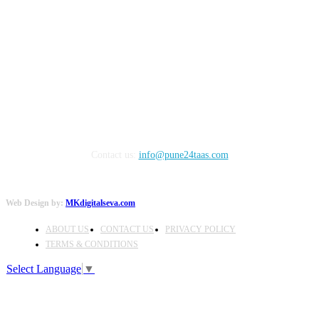
FOLLOW US
Contact us:
info@pune24taas.com
Web Design by:
MKdigitalseva.com
ABOUT US
CONTACT US
PRIVACY POLICY
TERMS & CONDITIONS
Select Language
▼