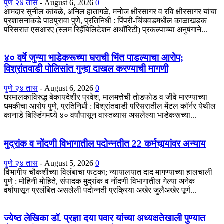
पुणे २४ तास
-
August 6, 2026
0
आमदार सुनील कांबळे, अनिल हातागळे, मनोज क्षीरसागर व रवि क्षीरसागर यांचा
प्रशासनाकडे पाठपुरावा पुणे, प्रतिनिधी : पिंपरी-चिंचवडमधील काळाखडक
परिसरात एसआरए (स्लम रिहॅबिलिटेशन अथॉरिटी) प्रकल्पाच्या अनुषंगाने...
४० वर्षे जुन्या भाडेकरूच्या घराची भिंत पाडल्याचा आरोप;
विश्रांतवाडी पोलिसांत गुन्हा दाखल करण्याची मागणी
पुणे २४ तास
-
August 6, 2026
0
घरमालकाविरुद्ध बेकायदेशीर प्रवेश, मालमत्तेची तोडफोड व जीवे मारण्याच्या
धमकीचा आरोप पुणे, प्रतिनिधी : विश्रांतवाडी परिसरातील मेंटल कॉर्नर येथील
कानाडे बिल्डिंगमध्ये ४० वर्षांपासून वास्तव्यास असलेल्या भाडेकरूच्या...
मुद्रांक व नोंदणी विभागातील पदोन्नतीत 22 कर्मचार्‍यांवर अन्याय
पुणे २४ तास
-
August 5, 2026
0
विभागीय चौकशीच्या विलंबाचा फटका; न्यायालयात दाद मागण्याच्या हालचाली
पुणे : मोहिनी मोहिते, संपादक मुद्रांक व नोंदणी विभागातील गेल्या अनेक
वर्षांपासून प्रलंबित असलेली पदोन्नती प्रक्रिया अखेर जुलैअखेर पूर्ण...
ज्येष्ठ लेखिका डॉ. प्रज्ञा दया पवार यांच्या अध्यक्षतेखाली पुण्यात