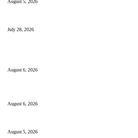
August 5, 2026
विद्यार्थ्यांवर हल्ला करणाऱ्या केंद्रीय गृहमंत्री अमित शहा यांच्या विरोधात निषेध आंदोलन
July 28, 2026
POPULAR POSTS
एसआरए कारवाई तात्पुरती स्थगित; पीडित संतोष नेटके कुटुंबाच्या न्यायासाठी क्रांतिवीर से
लढा
August 6, 2026
४० वर्षे जुन्या भाडेकरूच्या घराची भिंत पाडल्याचा आरोप; विश्रांतवाडी पोलिसांत गुन्हा द
करण्याची मागणी
August 6, 2026
मुद्रांक व नोंदणी विभागातील पदोन्नतीत 22 कर्मचार्‍यांवर अन्याय
August 5, 2026