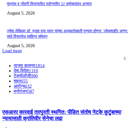
मुद्रांक व नोंदणी विभागातील पदोन्नतीत 22 कर्मचार्‍यांवर अन्याय
August 5, 2026
ज्येष्ठ लेखिका डॉ. प्रज्ञा दया पवार यांच्या अध्यक्षतेखाली पुण्यात होणार ‘लोकशाहीर अण्ण
साठे विचारवेध साहित्य संमेलन
August 5, 2026
Load more
0
ताज्या बातम्या
1814
देश-विदेश
1310
टेक्नॉलॉजी
990
शहर
655
आरोग्य
632
मनोरंजन
587
एसआरए कारवाई तात्पुरती स्थगित; पीडित संतोष नेटके कुटुंबाच्या
न्यायासाठी क्रांतिवीर सेनेचा लढा