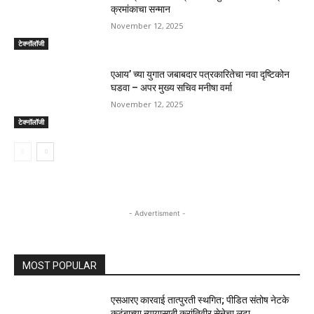
क्रमांकाचा सन्मान
November 12, 2025
टेक्नॉलॉजी
एआय’ च्या युगात जबाबदार पत्रकारितेचा नवा दृष्टिकोन
घडवा – अपर मुख्य सचिव मनीषा वर्मा
November 12, 2025
टेक्नॉलॉजी
- Advertisment -
MOST POPULAR
एसआरए कारवाई तात्पुरती स्थगित; पीडित संतोष नेटके
कुटुंबाच्या न्यायासाठी क्रांतिवीर सेनेचा लढा