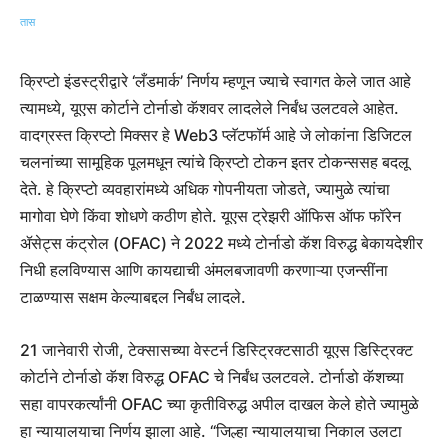
क्रिप्टो इंडस्ट्रीद्वारे ‘लँडमार्क’ निर्णय म्हणून ज्याचे स्वागत केले जात आहे
त्यामध्ये, यूएस कोर्टाने टोर्नाडो कॅशवर लादलेले निर्बंध उलटवले आहेत.
वादग्रस्त क्रिप्टो मिक्सर हे Web3 प्लॅटफॉर्म आहे जे लोकांना डिजिटल
चलनांच्या सामूहिक पूलमधून त्यांचे क्रिप्टो टोकन इतर टोकन्ससह बदलू
देते. हे क्रिप्टो व्यवहारांमध्ये अधिक गोपनीयता जोडते, ज्यामुळे त्यांचा
मागोवा घेणे किंवा शोधणे कठीण होते. यूएस ट्रेझरी ऑफिस ऑफ फॉरेन
ॲसेट्स कंट्रोल (OFAC) ने 2022 मध्ये टोर्नाडो कॅश विरुद्ध बेकायदेशीर
निधी हलविण्यास आणि कायद्याची अंमलबजावणी करणाऱ्या एजन्सींना
टाळण्यास सक्षम केल्याबद्दल निर्बंध लादले.
21 जानेवारी रोजी, टेक्सासच्या वेस्टर्न डिस्ट्रिक्टसाठी यूएस डिस्ट्रिक्ट
कोर्टाने टोर्नाडो कॅश विरुद्ध OFAC चे निर्बंध उलटवले. टोर्नाडो कॅशच्या
सहा वापरकर्त्यांनी OFAC च्या कृतीविरुद्ध अपील दाखल केले होते ज्यामुळे
हा न्यायालयाचा निर्णय झाला आहे. “जिल्हा न्यायालयाचा निकाल उलटा