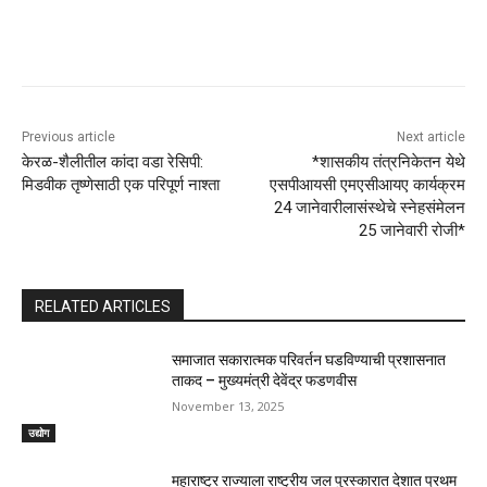
Previous article
Next article
केरळ-शैलीतील कांदा वडा रेसिपी:
*शासकीय तंत्रनिकेतन येथे
मिडवीक तृष्णेसाठी एक परिपूर्ण नाश्ता
एसपीआयसी एमएसीआयए कार्यक्रम
24 जानेवारीलासंस्थेचे स्नेहसंमेलन
25 जानेवारी रोजी*
RELATED ARTICLES
समाजात सकारात्मक परिवर्तन घडविण्याची प्रशासनात
ताकद – मुख्यमंत्री देवेंद्र फडणवीस
November 13, 2025
उद्योग
महाराष्ट्र राज्याला राष्ट्रीय जल पुरस्कारात देशात प्रथम