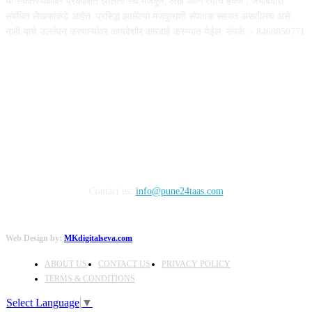
या संकेतस्थळावर प्रकाशित झालेला सर्व मजकूर, लेख आणि त्याचे हक्क , जबाबदारी''
संबंधित लेखकांकडे आहेत. प्रसिद्ध झालेल्या मजकुराशी संपादक सहमत असतीलच असे
नाही याचे उल्लंघन करणाऱ्यांवर कायदेशीर कारवाई करण्यात येईल. संपर्क :- 8468850771
FOLLOW US
Contact us:
info@pune24taas.com
Web Design by:
MKdigitalseva.com
ABOUT US
CONTACT US
PRIVACY POLICY
TERMS & CONDITIONS
Select Language
▼