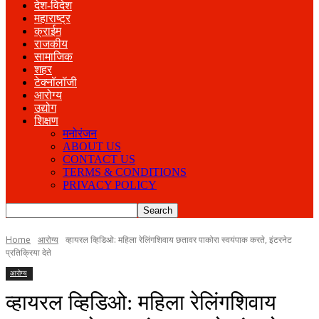
देश-विदेश
महाराष्ट्र
क्राईम
राजकीय
सामाजिक
शहर
टेक्नॉलॉजी
आरोग्य
उद्योग
शिक्षण
मनोरंजन
ABOUT US
CONTACT US
TERMS & CONDITIONS
PRIVACY POLICY
Home
आरोग्य
व्हायरल व्हिडिओ: महिला रेलिंगशिवाय छतावर पाकोरा स्वयंपाक करते, इंटरनेट
प्रतिक्रिया देते
आरोग्य
व्हायरल व्हिडिओ: महिला रेलिंगशिवाय