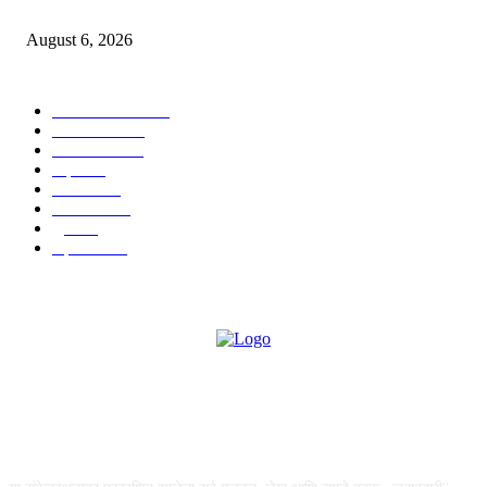
लढा
August 6, 2026
POPULAR CATEGORY
ताज्या बातम्या
1815
देश-विदेश
1310
टेक्नॉलॉजी
990
शहर
656
आरोग्य
632
मनोरंजन
587
पुणे
534
महत्त्वाचे
508
ABOUT US