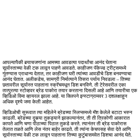
आपल्यापैकी बर्‍याचजणांना आमच्या आवडत्या पदार्थांचा आनंद घेताना
सूर्यास्ताच्या वेळी टक लावून पाहणे आवडते. काहीजण पॅकेज्ड ट्रीट्समध्ये
गुंतण्यास प्राधान्य देतात, तर काहीजण घरी त्यांच्या आवडीचे डिश बनवण्याचा
आनंद घेतात. अलीकडेच, सामग्री निर्मात्याने तिसरा पर्याय निवडला – तिच्या
छतावरील सूर्यास्त पाहताना स्क्रॅचमधून डिश बनविणे. ती टेरेसवरील एका
तात्पुरत्या स्टोव्हवर ब्रेड पाकोरा तयार करताना दिसली आहे आणि तयारीचा एक
व्हिडिओ विमा व्हायरल झाला आहे. या क्लिपने इन्स्टाग्रामवर 3 दशलक्षाहून
अधिक दृश्ये जमा केली आहेत.
व्हिडिओची सुरूवात त्या महिलेने ब्रेडच्या स्लिप्समध्ये मॅश केलेले बटाटा भरुन
काढली. ब्रेडच्या दुसर्‍या तुकड्याने झाकल्यानंतर, ती ती त्रिकोणी आकारात
कापते आणि चणा पीठाच्या पिठात तुकडे करते. त्यानंतर ती ब्रेड पाकोरास
तेलात तळते आणि लेस नंतर बाहेर काढते. ती त्यांना केचपसह सेवा देते आणि
सूर्यास्ताच्या वेळी टक लावून पाहताना तिच्या कुटुंबासमवेत डिशचा आनंद घेते.