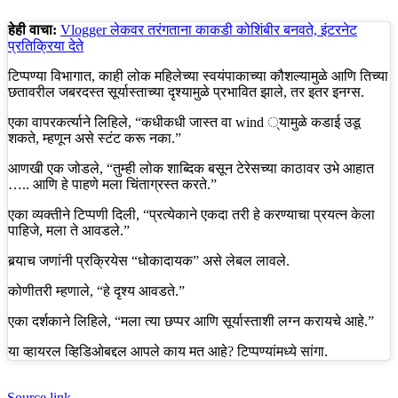
हेही वाचा:
Vlogger लेकवर तरंगताना काकडी कोशिंबीर बनवते, इंटरनेट
प्रतिक्रिया देते
टिप्पण्या विभागात, काही लोक महिलेच्या स्वयंपाकाच्या कौशल्यामुळे आणि तिच्या
छतावरील जबरदस्त सूर्यास्ताच्या दृश्यामुळे प्रभावित झाले, तर इतर इनग्स.
एका वापरकर्त्याने लिहिले, “कधीकधी जास्त वा wind ्यामुळे कडाई उडू
शकते, म्हणून असे स्टंट करू नका.”
आणखी एक जोडले, “तुम्ही लोक शाब्दिक बसून टेरेसच्या काठावर उभे आहात
….. आणि हे पाहणे मला चिंताग्रस्त करते.”
एका व्यक्तीने टिप्पणी दिली, “प्रत्येकाने एकदा तरी हे करण्याचा प्रयत्न केला
पाहिजे, मला ते आवडले.”
बर्‍याच जणांनी प्रक्रियेस “धोकादायक” असे लेबल लावले.
कोणीतरी म्हणाले, “हे दृश्य आवडते.”
एका दर्शकाने लिहिले, “मला त्या छप्पर आणि सूर्यास्ताशी लग्न करायचे आहे.”
या व्हायरल व्हिडिओबद्दल आपले काय मत आहे? टिप्पण्यांमध्ये सांगा.
Source link