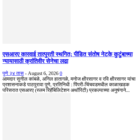
एसआरए कारवाई तात्पुरती स्थगित; पीडित संतोष नेटके कुटुंबाच्या
न्यायासाठी क्रांतिवीर सेनेचा लढा
पुणे २४ तास
-
August 6, 2026
0
आमदार सुनील कांबळे, अनिल हातागळे, मनोज क्षीरसागर व रवि क्षीरसागर यांचा
प्रशासनाकडे पाठपुरावा पुणे, प्रतिनिधी : पिंपरी-चिंचवडमधील काळाखडक
परिसरात एसआरए (स्लम रिहॅबिलिटेशन अथॉरिटी) प्रकल्पाच्या अनुषंगाने...