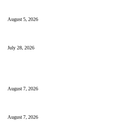
सामाजिक प्रश्नांसाठी आंदोलने करा, एकामागे एक राजीनामे मागण्यासाठी नको’
August 5, 2026
विद्यार्थ्यांवर हल्ला करणाऱ्या केंद्रीय गृहमंत्री अमित शहा यांच्या विरोधात निषेध आंदोलन
July 28, 2026
POPULAR POSTS
रिपब्लिकन पार्टी ऑफ इंडिया ख्रिश्चन आघाडीच्या दोन शाखेचे केंद्रीय मंत्री रामदास आठ
यांच्या हस्ते उद्घाटन
August 7, 2026
पाचशे “नियमबाह्य वृक्षतोड प्रकरणाच्या चौकशीसाठी महापालिकेसमोर आंदोलन”
August 7, 2026
एसआरए कारवाई तात्पुरती स्थगित; पीडित संतोष नेटके कुटुंबाच्या न्यायासाठी क्रांतिवीर से