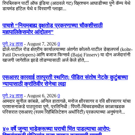
रिपब्लिकन पार्टी ऑफ इंडिया (आठवले गट) ख्रिश्चन आघाडीच्या पुणे कॅम्प येथे
डायमंड हॉटेल येथे व विरवाणी प्लाझा...
पाचशे “नियमबाह्य वृक्षतोड प्रकरणाच्या चौकशीसाठी
महापालिकेसमोर आंदोलन”
पुणे २४ तास
-
August 7, 2026
0
ढोले-पाटील रोड क्षेत्रीय कार्यालयाच्या अंतर्गत कोलते-पाटील डेव्हलपर्स (kolte-
Patil Developers) आणि बजाज फिन्सर्व (Bajaj Finserv) या दोन अर्जदारांनी
खाजगी जागेतील झाडे तोडण्यासाठी अर्ज केले होते,...
एसआरए कारवाई तात्पुरती स्थगित; पीडित संतोष नेटके कुटुंबाच्या
न्यायासाठी क्रांतिवीर सेनेचा लढा
पुणे २४ तास
-
August 6, 2026
0
आमदार सुनील कांबळे, अनिल हातागळे, मनोज क्षीरसागर व रवि क्षीरसागर यांचा
प्रशासनाकडे पाठपुरावा पुणे, प्रतिनिधी : पिंपरी-चिंचवडमधील काळाखडक
परिसरात एसआरए (स्लम रिहॅबिलिटेशन अथॉरिटी) प्रकल्पाच्या अनुषंगाने...
४० वर्षे जुन्या भाडेकरूच्या घराची भिंत पाडल्याचा आरोप;