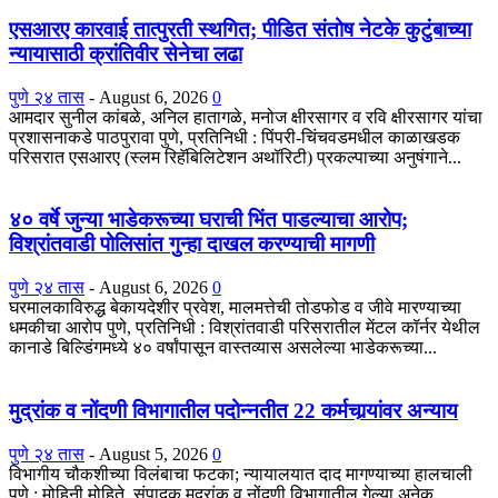
एसआरए कारवाई तात्पुरती स्थगित; पीडित संतोष नेटके कुटुंबाच्या
न्यायासाठी क्रांतिवीर सेनेचा लढा
पुणे २४ तास
-
August 6, 2026
0
आमदार सुनील कांबळे, अनिल हातागळे, मनोज क्षीरसागर व रवि क्षीरसागर यांचा
प्रशासनाकडे पाठपुरावा पुणे, प्रतिनिधी : पिंपरी-चिंचवडमधील काळाखडक
परिसरात एसआरए (स्लम रिहॅबिलिटेशन अथॉरिटी) प्रकल्पाच्या अनुषंगाने...
४० वर्षे जुन्या भाडेकरूच्या घराची भिंत पाडल्याचा आरोप;
विश्रांतवाडी पोलिसांत गुन्हा दाखल करण्याची मागणी
पुणे २४ तास
-
August 6, 2026
0
घरमालकाविरुद्ध बेकायदेशीर प्रवेश, मालमत्तेची तोडफोड व जीवे मारण्याच्या
धमकीचा आरोप पुणे, प्रतिनिधी : विश्रांतवाडी परिसरातील मेंटल कॉर्नर येथील
कानाडे बिल्डिंगमध्ये ४० वर्षांपासून वास्तव्यास असलेल्या भाडेकरूच्या...
मुद्रांक व नोंदणी विभागातील पदोन्नतीत 22 कर्मचार्‍यांवर अन्याय
पुणे २४ तास
-
August 5, 2026
0
विभागीय चौकशीच्या विलंबाचा फटका; न्यायालयात दाद मागण्याच्या हालचाली
पुणे : मोहिनी मोहिते, संपादक मुद्रांक व नोंदणी विभागातील गेल्या अनेक