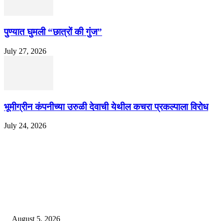
पुण्यात घुमली “छात्रों की गुंज”
July 27, 2026
भूमीग्रीन कंपनीच्या उरुळी देवाची येथील कचरा प्रकल्पाला विरोध
July 24, 2026
EDITOR PICKS
ज्येष्ठ लेखिका डॉ. प्रज्ञा दया पवार यांच्या अध्यक्षतेखाली पुण्यात होणार ‘लोकशाहीर अण्ण
साठे विचारवेध साहित्य संमेलन
August 5, 2026