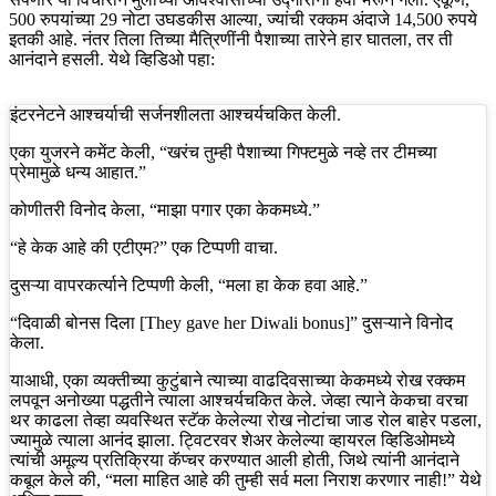
500 रुपयांच्या 29 नोटा उघडकीस आल्या, ज्यांची रक्कम अंदाजे 14,500 रुपये
इतकी आहे. नंतर तिला तिच्या मैत्रिणींनी पैशाच्या तारेने हार घातला, तर ती
आनंदाने हसली. येथे व्हिडिओ पहा:
इंटरनेटने आश्चर्याची सर्जनशीलता आश्चर्यचकित केली.
एका युजरने कमेंट केली, “खरंच तुम्ही पैशाच्या गिफ्टमुळे नव्हे तर टीमच्या
प्रेमामुळे धन्य आहात.”
कोणीतरी विनोद केला, “माझा पगार एका केकमध्ये.”
“हे केक आहे की एटीएम?” एक टिप्पणी वाचा.
दुसऱ्या वापरकर्त्याने टिप्पणी केली, “मला हा केक हवा आहे.”
“दिवाळी बोनस दिला [They gave her Diwali bonus]” दुसऱ्याने विनोद
केला.
याआधी, एका व्यक्तीच्या कुटुंबाने त्याच्या वाढदिवसाच्या केकमध्ये रोख रक्कम
लपवून अनोख्या पद्धतीने त्याला आश्चर्यचकित केले. जेव्हा त्याने केकचा वरचा
थर काढला तेव्हा व्यवस्थित स्टॅक केलेल्या रोख नोटांचा जाड रोल बाहेर पडला,
ज्यामुळे त्याला आनंद झाला. ट्विटरवर शेअर केलेल्या व्हायरल व्हिडिओमध्ये
त्यांची अमूल्य प्रतिक्रिया कॅप्चर करण्यात आली होती, जिथे त्यांनी आनंदाने
कबूल केले की, “मला माहित आहे की तुम्ही सर्व मला निराश करणार नाही!” येथे