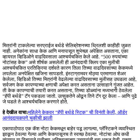
मित्रांनी टाकलेल्या सरप्राईज बर्थडे सेलिब्रेशनच्या थ्रिलशी काहीही जुळत
नाही. अनेकांना साधा केक आणि मनापासून शुभेच्छा अपेक्षित असताना, एका
व्हायरल व्हिडिओने वाढदिवसाला आश्चर्यचकित केले आहे. “500 रुपयांच्या
नोटांसह केक” असे शीर्षक असलेली ही आनंददायी क्लिप एका मुलीची
आश्चर्यचकित प्रतिक्रिया दर्शवते कारण तिला तिच्या वाढदिवसाच्या केकमध्ये
लपलेला अनपेक्षित खजिना सापडतो. इंस्टाग्रामवर मोठ्या प्रमाणात शेअर
केलेला, व्हिडिओ तिच्या मित्रांनी वेढलेल्या वाढदिवसाच्या मुलीसह उघडला आहे,
सर्वजण केक कापण्याच्या क्षणाची अपेक्षा करत असताना उत्साहाने गुंजत आहेत.
ती केक कापण्याची तयारी करत असताना, तिच्या डोळ्यांना मध्यभागी ठेवलेला
“हॅपी बर्थडे” टॅग पकडला जातो. उत्सुकतेने ओढून तिने टॅग दूर केला – आणि पुढे
जे घडले ते आश्चर्यचकित करणारे होते.
हे देखील वाचा:
महिलेने केकवर “हॅपी बर्थडे स्टिक” ची विनंती केली, ऑर्डर
आनंददायकपणे चुकीची झाली
एकापाठोपाठ एक कॅश नोटा केकमधून बाहेर पडू लागल्या, प्लॅस्टिकने व्यवस्थित
झाकून ठेवल्या गेल्या आणि केकपासूनच ते स्वच्छ ठेवल्या. नोटांचा ओघ कधी
संपणार या विचाराने मुलीच्या अविश्वासाच्या उद्गारांनी हवा भरून गेली. एकूण,