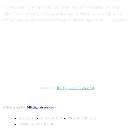
या संकेतस्थळावर प्रकाशित झालेला सर्व मजकूर, लेख आणि त्याचे हक्क , जबाबदारी''
संबंधित लेखकांकडे आहेत. प्रसिद्ध झालेल्या मजकुराशी संपादक सहमत असतीलच असे
नाही याचे उल्लंघन करणाऱ्यांवर कायदेशीर कारवाई करण्यात येईल. संपर्क :- 8468850771
FOLLOW US
Contact us:
info@pune24taas.com
Web Design by:
MKdigitalseva.com
ABOUT US
CONTACT US
PRIVACY POLICY
TERMS & CONDITIONS