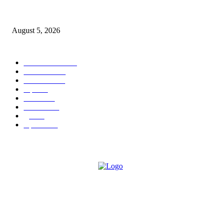
मुद्रांक व नोंदणी विभागातील पदोन्नतीत 22 कर्मचार्‍यांवर अन्याय
August 5, 2026
POPULAR CATEGORY
ताज्या बातम्या
1814
देश-विदेश
1310
टेक्नॉलॉजी
990
शहर
655
आरोग्य
632
मनोरंजन
587
पुणे
532
महत्त्वाचे
507
ABOUT US