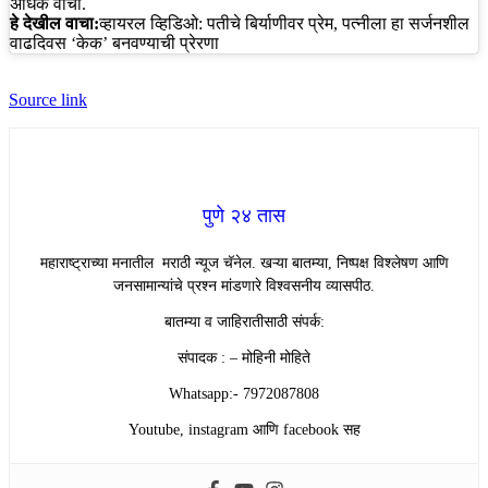
अधिक वाचा.
हे देखील वाचा:
व्हायरल व्हिडिओ: पतीचे बिर्याणीवर प्रेम, पत्नीला हा सर्जनशील
वाढदिवस ‘केक’ बनवण्याची प्रेरणा
Source link
पुणे २४ तास
महाराष्ट्राच्या मनातील मराठी न्यूज चॅनेल. खऱ्या बातम्या, निष्पक्ष विश्लेषण आणि
जनसामान्यांचे प्रश्न मांडणारे विश्वसनीय व्यासपीठ.
बातम्या व जाहिरातीसाठी संपर्क:
संपादक : – मोहिनी मोहिते
Whatsapp:- 7972087808
Youtube, instagram आणि facebook सह