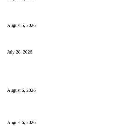
सामाजिक प्रश्नांसाठी आंदोलने करा, एकामागे एक राजीनामे मागण्यासाठी नको’
August 5, 2026
विद्यार्थ्यांवर हल्ला करणाऱ्या केंद्रीय गृहमंत्री अमित शहा यांच्या विरोधात निषेध आंदोलन
July 28, 2026
POPULAR POSTS
एसआरए कारवाई तात्पुरती स्थगित; पीडित संतोष नेटके कुटुंबाच्या न्यायासाठी क्रांतिवीर से
लढा
August 6, 2026
४० वर्षे जुन्या भाडेकरूच्या घराची भिंत पाडल्याचा आरोप; विश्रांतवाडी पोलिसांत गुन्हा द
करण्याची मागणी
August 6, 2026