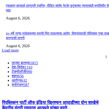
एसआरए कारवाई तात्पुरती स्थगित; पीडित संतोष नेटके कुटुंबाच्या न्यायासाठी क्रांतिवीर से
लढा
August 6, 2026
४० वर्षे जुन्या भाडेकरूच्या घराची भिंत पाडल्याचा आरोप; विश्रांतवाडी पोलिसांत गुन्हा द
करण्याची मागणी
August 6, 2026
Load more
0
ताज्या बातम्या
1815
देश-विदेश
1310
टेक्नॉलॉजी
990
शहर
656
आरोग्य
632
मनोरंजन
587
रिपब्लिकन पार्टी ऑफ इंडिया ख्रिश्चन आघाडीच्या दोन शाखेचे
केंद्रीय मंत्री रामदास आठवले यांच्या हस्ते...