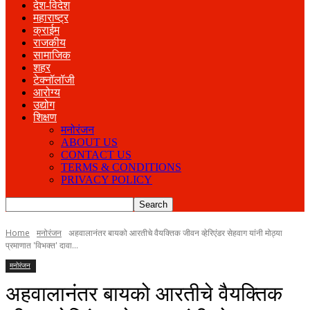
देश-विदेश
महाराष्ट्र
क्राईम
राजकीय
सामाजिक
शहर
टेक्नॉलॉजी
आरोग्य
उद्योग
शिक्षण
मनोरंजन
ABOUT US
CONTACT US
TERMS & CONDITIONS
PRIVACY POLICY
Home
मनोरंजन
अहवालानंतर बायको आरतीचे वैयक्तिक जीवन व्हेरिएंडर सेहवाग यांनी मोठ्या
प्रमाणात 'विभक्त' दावा...
मनोरंजन
अहवालानंतर बायको आरतीचे वैयक्तिक