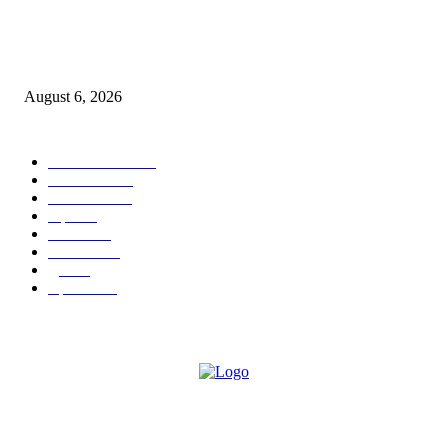
एसआरए कारवाई तात्पुरती स्थगित; पीडित संतोष नेटके कुटुंबाच्या न्यायासाठी क्रांतिवीर से
लढा
August 6, 2026
POPULAR CATEGORY
ताज्या बातम्या
1815
देश-विदेश
1310
टेक्नॉलॉजी
990
शहर
656
आरोग्य
632
मनोरंजन
587
पुणे
534
महत्त्वाचे
508