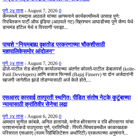
पुणे २४ तास
-
August 7, 2026
0
कॅम्पमध्ये रामदास आठवले यांच्या आगमनाने कार्यकर्त्यांमध्ये उत्साह पुणे:
रिपब्लिकन पार्टी ऑफ इंडिया (आठवले गट) ख्रिश्चन आघाडीच्या पुणे कॅम्प येथे
डायमंड हॉटेल येथे व विरवाणी प्लाझा...
पाचशे “नियमबाह्य वृक्षतोड प्रकरणाच्या चौकशीसाठी
महापालिकेसमोर आंदोलन”
पुणे २४ तास
-
August 7, 2026
0
ढोले-पाटील रोड क्षेत्रीय कार्यालयाच्या अंतर्गत कोलते-पाटील डेव्हलपर्स (kolte-
Patil Developers) आणि बजाज फिन्सर्व (Bajaj Finserv) या दोन अर्जदारांनी
खाजगी जागेतील झाडे तोडण्यासाठी अर्ज केले होते,...
एसआरए कारवाई तात्पुरती स्थगित; पीडित संतोष नेटके कुटुंबाच्या
न्यायासाठी क्रांतिवीर सेनेचा लढा
पुणे २४ तास
-
August 6, 2026
0
आमदार सुनील कांबळे, अनिल हातागळे, मनोज क्षीरसागर व रवि क्षीरसागर यांचा
प्रशासनाकडे पाठपुरावा पुणे, प्रतिनिधी : पिंपरी-चिंचवडमधील काळाखडक
परिसरात एसआरए (स्लम रिहॅबिलिटेशन अथॉरिटी) प्रकल्पाच्या अनुषंगाने...