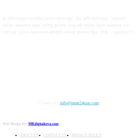
ABOUT US
या संकेतस्थळावर प्रकाशित झालेला सर्व मजकूर, लेख आणि त्याचे हक्क , जबाबदारी''
संबंधित लेखकांकडे आहेत. प्रसिद्ध झालेल्या मजकुराशी संपादक सहमत असतीलच असे
नाही याचे उल्लंघन करणाऱ्यांवर कायदेशीर कारवाई करण्यात येईल. संपर्क :- 8468850771
FOLLOW US
Contact us:
info@pune24taas.com
Web Design by:
MKdigitalseva.com
ABOUT US
CONTACT US
PRIVACY POLICY