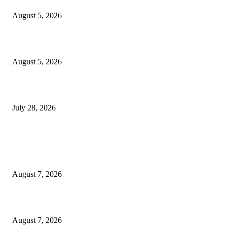
August 5, 2026
सामाजिक प्रश्नांसाठी आंदोलने करा, एकामागे एक राजीनामे मागण्यासाठी नको’
August 5, 2026
विद्यार्थ्यांवर हल्ला करणाऱ्या केंद्रीय गृहमंत्री अमित शहा यांच्या विरोधात निषेध आंदोलन
July 28, 2026
POPULAR POSTS
रिपब्लिकन पार्टी ऑफ इंडिया ख्रिश्चन आघाडीच्या दोन शाखेचे केंद्रीय मंत्री रामदास आठ
यांच्या हस्ते उद्घाटन
August 7, 2026
पाचशे “नियमबाह्य वृक्षतोड प्रकरणाच्या चौकशीसाठी महापालिकेसमोर आंदोलन”
August 7, 2026