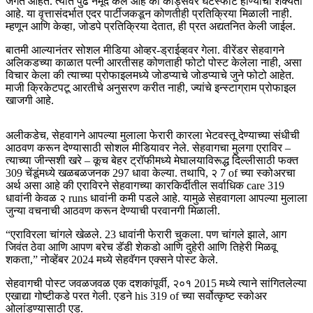
जगत आहेत. त्यात पुढे नमूद केले आहे की कार्ड्सवर घटस्फोट होण्याची शक्यता
आहे. या वृत्तासंदर्भात एदर पार्टीजकडून कोणतीही प्रतिक्रिया मिळाली नाही.
म्हणून आणि केव्हा, जोडपे प्रतिक्रिया देतात, ही प्रत अद्यतनित केली जाईल.
बातमी आल्यानंतर सोशल मीडिया ओव्हर-ड्राईव्हवर गेला. वीरेंडर सेहवागने
अलिकडच्या काळात पत्नी आरतीसह कोणताही फोटो पोस्ट केलेला नाही, असा
विचार केला की त्याच्या प्रोफाइलमध्ये जोडप्याचे जोडप्याचे जुने फोटो आहेत.
माजी क्रिकेटपटू आरतीचे अनुसरण करीत नाही, ज्यांचे इन्स्टाग्राम प्रोफाइल
खाजगी आहे.
अलीकडेच, सेहवागने आपल्या मुलाला फेरारी कारला भेटवस्तू देण्याच्या संधीची
आठवण करून देण्यासाठी सोशल मीडियावर नेले. सेहवागचा मुलगा एराविर –
त्याच्या जीन्सशी खरे – कूच बेहर ट्रॉफीमध्ये मेघालयाविरूद्ध दिल्लीसाठी फक्त
309 चेंडूंमध्ये खळबळजनक 297 धावा केल्या. तथापि, २ 7 of च्या स्कोअरचा
अर्थ असा आहे की एराविरने सेहवागच्या कारकिर्दीतील सर्वाधिक care 319
धावांनी केवळ २ runs धावांनी कमी पडले आहे. यामुळे सेहवागला आपल्या मुलाला
जुन्या वचनाची आठवण करून देण्याची परवानगी मिळाली.
“एराविरला चांगले खेळले. 23 धावांनी फेरारी चुकला. पण चांगले झाले, आग
जिवंत ठेवा आणि आपण बरेच डॅडी शेकडो आणि दुहेरी आणि तिहेरी मिळवू
शकता,” नोव्हेंबर 2024 मध्ये सेहवॅगन एक्सने पोस्ट केले.
सेहवागची पोस्ट जवळजवळ एक दशकांपूर्वी, २०१ 2015 मध्ये त्याने सांगितलेल्या
एखाद्या गोष्टीकडे परत गेली. एडने his 319 of च्या सर्वोत्कृष्ट स्कोअर
ओलांडण्यासाठी एड.