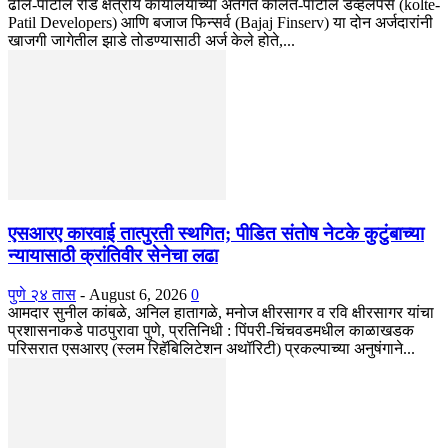
ढोले-पाटील रोड क्षेत्रीय कार्यालयाच्या अंतर्गत कोलते-पाटील डेव्हलपर्स (kolte-
Patil Developers) आणि बजाज फिन्सर्व (Bajaj Finserv) या दोन अर्जदारांनी
खाजगी जागेतील झाडे तोडण्यासाठी अर्ज केले होते,...
एसआरए कारवाई तात्पुरती स्थगित; पीडित संतोष नेटके कुटुंबाच्या
न्यायासाठी क्रांतिवीर सेनेचा लढा
पुणे २४ तास
-
August 6, 2026
0
आमदार सुनील कांबळे, अनिल हातागळे, मनोज क्षीरसागर व रवि क्षीरसागर यांचा
प्रशासनाकडे पाठपुरावा पुणे, प्रतिनिधी : पिंपरी-चिंचवडमधील काळाखडक
परिसरात एसआरए (स्लम रिहॅबिलिटेशन अथॉरिटी) प्रकल्पाच्या अनुषंगाने...