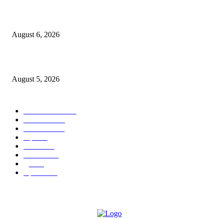
४० वर्षे जुन्या भाडेकरूच्या घराची भिंत पाडल्याचा आरोप; विश्रांतवाडी पोलिसांत गुन्हा द
करण्याची मागणी
August 6, 2026
मुद्रांक व नोंदणी विभागातील पदोन्नतीत 22 कर्मचार्‍यांवर अन्याय
August 5, 2026
POPULAR CATEGORY
ताज्या बातम्या
1814
देश-विदेश
1310
टेक्नॉलॉजी
990
शहर
655
आरोग्य
632
मनोरंजन
587
पुणे
532
महत्त्वाचे
507