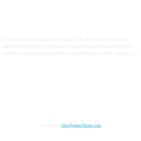
ABOUT US
या संकेतस्थळावर प्रकाशित झालेला सर्व मजकूर, लेख आणि त्याचे हक्क , जबाबदारी''
संबंधित लेखकांकडे आहेत. प्रसिद्ध झालेल्या मजकुराशी संपादक सहमत असतीलच असे
नाही याचे उल्लंघन करणाऱ्यांवर कायदेशीर कारवाई करण्यात येईल. संपर्क :- 8468850771
FOLLOW US
Contact us:
info@pune24taas.com