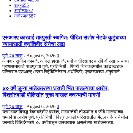
शहर
655
आरोग्य
632
मनोरंजन
587
एसआरए कारवाई तात्पुरती स्थगित; पीडित संतोष नेटके कुटुंबाच्या
न्यायासाठी क्रांतिवीर सेनेचा लढा
पुणे २४ तास
-
August 6, 2026
0
आमदार सुनील कांबळे, अनिल हातागळे, मनोज क्षीरसागर व रवि क्षीरसागर यांचा
प्रशासनाकडे पाठपुरावा पुणे, प्रतिनिधी : पिंपरी-चिंचवडमधील काळाखडक
परिसरात एसआरए (स्लम रिहॅबिलिटेशन अथॉरिटी) प्रकल्पाच्या अनुषंगाने...
४० वर्षे जुन्या भाडेकरूच्या घराची भिंत पाडल्याचा आरोप;
विश्रांतवाडी पोलिसांत गुन्हा दाखल करण्याची मागणी
पुणे २४ तास
-
August 6, 2026
0
घरमालकाविरुद्ध बेकायदेशीर प्रवेश, मालमत्तेची तोडफोड व जीवे मारण्याच्या
धमकीचा आरोप पुणे, प्रतिनिधी : विश्रांतवाडी परिसरातील मेंटल कॉर्नर येथील
कानाडे बिल्डिंगमध्ये ४० वर्षांपासून वास्तव्यास असलेल्या भाडेकरूच्या...