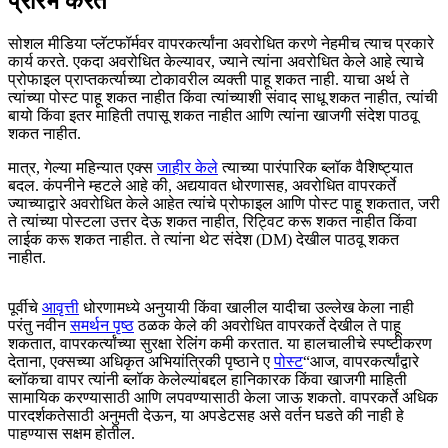
प्रारंभ करते
सोशल मीडिया प्लॅटफॉर्मवर वापरकर्त्यांना अवरोधित करणे नेहमीच त्याच प्रकारे
कार्य करते. एकदा अवरोधित केल्यावर, ज्याने त्यांना अवरोधित केले आहे त्याचे
प्रोफाइल प्राप्तकर्त्याच्या टोकावरील व्यक्ती पाहू शकत नाही. याचा अर्थ ते
त्यांच्या पोस्ट पाहू शकत नाहीत किंवा त्यांच्याशी संवाद साधू शकत नाहीत, त्यांची
बायो किंवा इतर माहिती तपासू शकत नाहीत आणि त्यांना खाजगी संदेश पाठवू
शकत नाहीत.
मात्र, गेल्या महिन्यात एक्स
जाहीर केले
त्याच्या पारंपारिक ब्लॉक वैशिष्ट्यात
बदल. कंपनीने म्हटले आहे की, अद्ययावत धोरणासह, अवरोधित वापरकर्ते
ज्याच्याद्वारे अवरोधित केले आहेत त्यांचे प्रोफाइल आणि पोस्ट पाहू शकतात, जरी
ते त्यांच्या पोस्टला उत्तर देऊ शकत नाहीत, रिट्विट करू शकत नाहीत किंवा
लाईक करू शकत नाहीत. ते त्यांना थेट संदेश (DM) देखील पाठवू शकत
नाहीत.
पूर्वीचे
आवृत्ती
धोरणामध्ये अनुयायी किंवा खालील यादीचा उल्लेख केला नाही
परंतु नवीन
समर्थन पृष्ठ
ठळक केले की अवरोधित वापरकर्ते देखील ते पाहू
शकतात, वापरकर्त्यांच्या सुरक्षा रेलिंग कमी करतात. या हालचालीचे स्पष्टीकरण
देताना, एक्सच्या अधिकृत अभियांत्रिकी पृष्ठाने ए
पोस्ट
“आज, वापरकर्त्यांद्वारे
ब्लॉकचा वापर त्यांनी ब्लॉक केलेल्यांबद्दल हानिकारक किंवा खाजगी माहिती
सामायिक करण्यासाठी आणि लपवण्यासाठी केला जाऊ शकतो. वापरकर्ते अधिक
पारदर्शकतेसाठी अनुमती देऊन, या अपडेटसह असे वर्तन घडते की नाही हे
पाहण्यास सक्षम होतील.