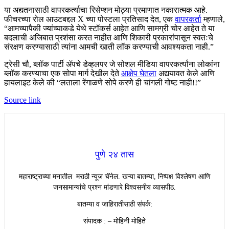
या अद्यतनासाठी वापरकर्त्याचा रिसेप्शन मोठ्या प्रमाणात नकारात्मक आहे.
फीचरच्या रोल आउटबद्दल X च्या पोस्टला प्रतिसाद देत, एक
वापरकर्ता
म्हणाले,
“आमच्यापैकी ज्यांच्याकडे येथे स्टॉकर्स आहेत आणि सामग्री चोर आहेत ते या
बदलाची अजिबात प्रशंसा करत नाहीत आणि शिकारी प्रकारांपासून स्वतःचे
संरक्षण करण्यासाठी त्यांना आमची खाती लॉक करण्याची आवश्यकता नाही.”
ट्रेसी चौ, ब्लॉक पार्टी ॲपचे डेव्हलपर जे सोशल मीडिया वापरकर्त्यांना लोकांना
ब्लॉक करण्याचा एक सोपा मार्ग देखील देते
आक्षेप घेतला
अद्ययावत केले आणि
हायलाइट केले की “लताला रेंगाळणे सोपे करणे ही चांगली गोष्ट नाही!!”
Source link
पुणे २४ तास
महाराष्ट्राच्या मनातील मराठी न्यूज चॅनेल. खऱ्या बातम्या, निष्पक्ष विश्लेषण आणि
जनसामान्यांचे प्रश्न मांडणारे विश्वसनीय व्यासपीठ.
बातम्या व जाहिरातीसाठी संपर्क:
संपादक : – मोहिनी मोहिते