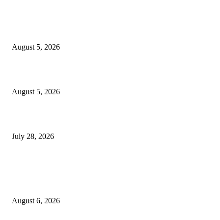
ज्येष्ठ लेखिका डॉ. प्रज्ञा दया पवार यांच्या अध्यक्षतेखाली पुण्यात होणार ‘लोकशाहीर अण्ण
साठे विचारवेध साहित्य संमेलन
August 5, 2026
सामाजिक प्रश्नांसाठी आंदोलने करा, एकामागे एक राजीनामे मागण्यासाठी नको’
August 5, 2026
विद्यार्थ्यांवर हल्ला करणाऱ्या केंद्रीय गृहमंत्री अमित शहा यांच्या विरोधात निषेध आंदोलन
July 28, 2026
POPULAR POSTS
एसआरए कारवाई तात्पुरती स्थगित; पीडित संतोष नेटके कुटुंबाच्या न्यायासाठी क्रांतिवीर से
लढा
August 6, 2026