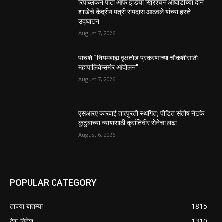
रिपब्लिकन पार्टी ऑफ इंडिया ख्रिश्चन आघाडीच्या दोन
शाखेचे केंद्रीय मंत्री रामदास आठवले यांच्या हस्ते
उद्घाटन
August 7, 2026
पाचशे “नियमबाह्य वृक्षतोड प्रकरणाच्या चौकशीसाठी
महापालिकेसमोर आंदोलन”
August 7, 2026
एसआरए कारवाई तात्पुरती स्थगित; पीडित संतोष नेटके
कुटुंबाच्या न्यायासाठी क्रांतिवीर सेनेचा लढा
August 6, 2026
POPULAR CATEGORY
ताज्या बातम्या
1815
देश-विदेश
1310