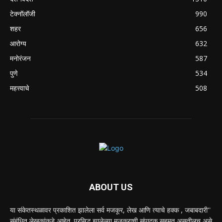
टेक्नॉलॉजी
990
शहर
656
आरोग्य
632
मनोरंजन
587
पुणे
534
महत्त्वाचे
508
ABOUT US
या संकेतस्थळावर प्रकाशित झालेला सर्व मजकूर, लेख आणि त्याचे हक्क , जबाबदारी''
संबंधित लेखकांकडे आहेत. प्रसिद्ध झालेल्या मजकुराशी संपादक सहमत असतीलच असे