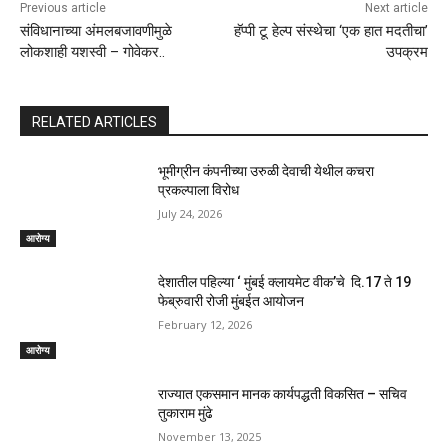
Previous article
Next article
संविधानाच्या अंमलबजावणीमुळे
हॅप्पी टू हेल्प संस्थेचा ‘एक हात मदतीचा’
लोकशाही यशस्वी – गोवेकर..
उपक्रम
RELATED ARTICLES
भूमीग्रीन कंपनीच्या उरुळी देवाची येथील कचरा
प्रकल्पाला विरोध
July 24, 2026
आरोग्य
देशातील पहिल्या ‘ मुंबई क्लायमेट वीक’चे दि.17 ते 19
फेब्रुवारी रोजी मुंबईत आयोजन
February 12, 2026
आरोग्य
राज्यात एकसमान मानक कार्यपद्धती विकसित – सचिव
तुकाराम मुंढे
November 13, 2025