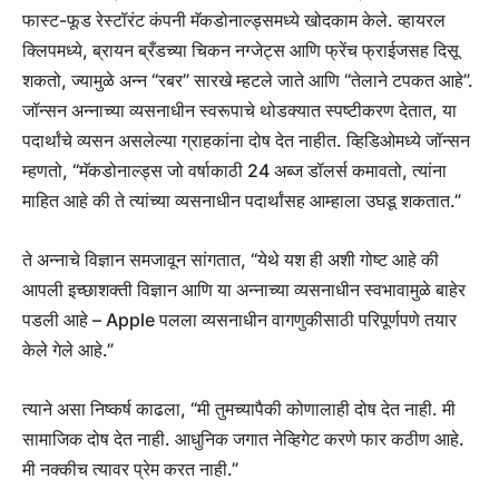
फास्ट-फूड रेस्टॉरंट कंपनी मॅकडोनाल्ड्समध्ये खोदकाम केले. व्हायरल
क्लिपमध्ये, ब्रायन ब्रँडच्या चिकन नग्जेट्स आणि फ्रेंच फ्राईजसह दिसू
शकतो, ज्यामुळे अन्न “रबर” सारखे म्हटले जाते आणि “तेलाने टपकत आहे”.
जॉन्सन अन्नाच्या व्यसनाधीन स्वरूपाचे थोडक्यात स्पष्टीकरण देतात, या
पदार्थांचे व्यसन असलेल्या ग्राहकांना दोष देत नाहीत. व्हिडिओमध्ये जॉन्सन
म्हणतो, “मॅकडोनाल्ड्स जो वर्षाकाठी 24 अब्ज डॉलर्स कमावतो, त्यांना
माहित आहे की ते त्यांच्या व्यसनाधीन पदार्थांसह आम्हाला उघडू शकतात.”
ते अन्नाचे विज्ञान समजावून सांगतात, “येथे यश ही अशी गोष्ट आहे की
आपली इच्छाशक्ती विज्ञान आणि या अन्नाच्या व्यसनाधीन स्वभावामुळे बाहेर
पडली आहे – Apple पलला व्यसनाधीन वागणुकीसाठी परिपूर्णपणे तयार
केले गेले आहे.”
त्याने असा निष्कर्ष काढला, “मी तुमच्यापैकी कोणालाही दोष देत नाही. मी
सामाजिक दोष देत नाही. आधुनिक जगात नेव्हिगेट करणे फार कठीण आहे.
मी नक्कीच त्यावर प्रेम करत नाही.”