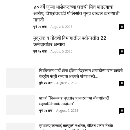
४० वर्षे जुन्या भाडेकरूच्या घराची भिंत पाडल्याचा
आरोप; विश्रांतवाडी पोलिसांत गुन्हा दाखल करण्याची
मागणी
पुणे २४ तास
-
August 6, 2026
0
मुद्रांक व नोंदणी विभागातील पदोन्नतीत 22
कर्मचार्‍यांवर अन्याय
पुणे २४ तास
-
August 5, 2026
0
रिपब्लिकन पार्टी ऑफ इंडिया ख्रिश्चन आघाडीच्या दोन शाखेचे
केंद्रीय मंत्री रामदास आठवले यांच्या हस्ते...
पुणे २४ तास
-
August 7, 2026
0
पाचशे “नियमबाह्य वृक्षतोड प्रकरणाच्या चौकशीसाठी
महापालिकेसमोर आंदोलन”
पुणे २४ तास
-
August 7, 2026
0
एसआरए कारवाई तात्पुरती स्थगित; पीडित संतोष नेटके