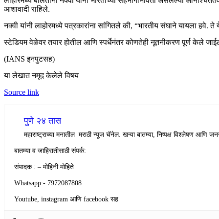
लाहोरमध्ये बोलताना नक्वी यांनी भारताच्या सहभागाभोवती असलेल्या अनिश्चिततेवर 
आशावादी राहिले.
नक्वी यांनी लाहोरमध्ये पत्रकारांना सांगितले की, “भारतीय संघाने यायला हवे. ते
स्टेडियम वेळेवर तयार होतील आणि स्पर्धेनंतर कोणतेही नूतनीकरण पूर्ण केले जा
(IANS इनपुटसह)
या लेखात नमूद केलेले विषय
Source link
पुणे २४ तास
महाराष्ट्राच्या मनातील मराठी न्यूज चॅनेल. खऱ्या बातम्या, निष्पक्ष विश्लेषण आणि जनस
बातम्या व जाहिरातीसाठी संपर्क:
संपादक : – मोहिनी मोहिते
Whatsapp:- 7972087808
Youtube, instagram आणि facebook सह