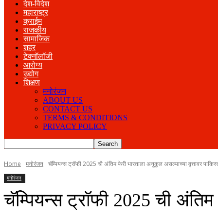
देश-विदेश
महाराष्ट्र
क्राईम
राजकीय
सामाजिक
शहर
टेक्नॉलॉजी
आरोग्य
उद्योग
शिक्षण
मनोरंजन
ABOUT US
CONTACT US
TERMS & CONDITIONS
PRIVACY POLICY
Home
मनोरंजन
चॅम्पियन्स ट्रॉफी 2025 ची अंतिम फेरी भारताला अनुकूल असल्याच्या वृत्तावर पाकिस्
मनोरंजन
चॅम्पियन्स ट्रॉफी 2025 ची अंतिम