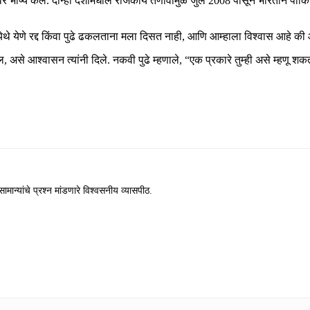
भाष्य केले. दोन्ही देशांमधील राजकीय तणावामुळे जुलै 2008 पासून भारताने पाकिस्त
 येथे येणे रद्द किंवा पुढे ढकलताना मला दिसत नाही, आणि आम्हाला विश्वास आहे की आ
ईल, असे आश्वासन त्यांनी दिले. नकवी पुढे म्हणाले, “एक प्रकारे तुम्ही असे म्हण
ामान्यांचे प्रश्न मांडणारे विश्वसनीय व्यासपीठ.