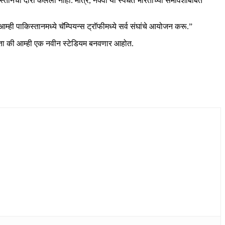
ानचा दौरा केलेला नाही. मात्र, नक्वी या स्पर्धेत भारताच्या समावेशाबाबत
म्ही पाकिस्तानमध्ये चॅम्पियन्स ट्रॉफीमध्ये सर्व संघांचे आयोजन करू.”
ू शकता की आम्ही एक नवीन स्टेडियम बनवणार आहोत.