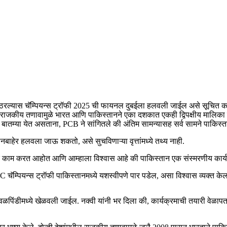
र ठरल्यास चॅम्पियन्स ट्रॉफी 2025 ची फायनल दुबईला हलवली जाईल असे सूचित करणा
जकीय तणावामुळे भारत आणि पाकिस्तानने एका दशकात एकही द्विपक्षीय मालिका खेळलेल
 बातम्या येत असताना, PCB ने सांगितले की अंतिम सामन्यासह सर्व सामने पाकिस्त
तानबाहेर हलवला जाऊ शकतो, असे सुचविणाऱ्या वृत्तांमध्ये तथ्य नाही.
्रमपूर्वक काम करत आहोत आणि आम्हाला विश्वास आहे की पाकिस्तान एक संस्मरणीय क
ICC चॅम्पियन्स ट्रॉफी पाकिस्तानमध्ये यशस्वीपणे पार पडेल, असा विश्वास व्यक्त क
 रावळपिंडीमध्ये खेळवली जाईल. नक्वी यांनी भर दिला की, कार्यक्रमाची तयारी वेळ