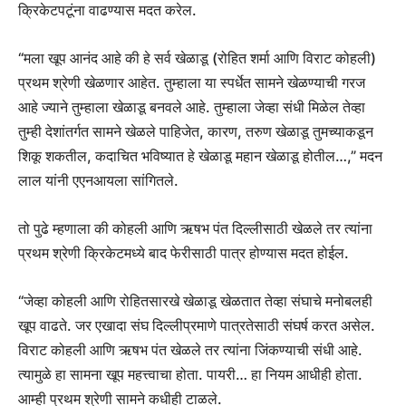
क्रिकेटपटूंना वाढण्यास मदत करेल.
“मला खूप आनंद आहे की हे सर्व खेळाडू (रोहित शर्मा आणि विराट कोहली)
प्रथम श्रेणी खेळणार आहेत. तुम्हाला या स्पर्धेत सामने खेळण्याची गरज
आहे ज्याने तुम्हाला खेळाडू बनवले आहे. तुम्हाला जेव्हा संधी मिळेल तेव्हा
तुम्ही देशांतर्गत सामने खेळले पाहिजेत, कारण, तरुण खेळाडू तुमच्याकडून
शिकू शकतील, कदाचित भविष्यात हे खेळाडू महान खेळाडू होतील…,” मदन
लाल यांनी एएनआयला सांगितले.
तो पुढे म्हणाला की कोहली आणि ऋषभ पंत दिल्लीसाठी खेळले तर त्यांना
प्रथम श्रेणी क्रिकेटमध्ये बाद फेरीसाठी पात्र होण्यास मदत होईल.
“जेव्हा कोहली आणि रोहितसारखे खेळाडू खेळतात तेव्हा संघाचे मनोबलही
खूप वाढते. जर एखादा संघ दिल्लीप्रमाणे पात्रतेसाठी संघर्ष करत असेल.
विराट कोहली आणि ऋषभ पंत खेळले तर त्यांना जिंकण्याची संधी आहे.
त्यामुळे हा सामना खूप महत्त्वाचा होता. पायरी… हा नियम आधीही होता.
आम्ही प्रथम श्रेणी सामने कधीही टाळले.