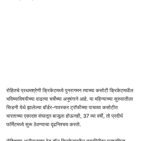
रोहितचे प्रथमश्रेणी क्रिकेटमध्ये पुनरागमन त्याच्या कसोटी क्रिकेटमधील
भविष्याविषयीच्या वाढत्या चर्चेच्या अनुषंगाने आहे. या महिन्याच्या सुरुवातीला
सिडनी येथे झालेल्या बॉर्डर-गावस्कर ट्रॉफीच्या पाचव्या कसोटीत
भारताच्या एकादश संघातून बाजूला होऊनही, 37 व्या वर्षी, तो प्रदीर्घ
फॉर्मेटमध्ये सुरू ठेवण्याचा दृढनिश्चय करतो.
रोहितच्या अलीकडच्या रेड बॉल क्रिकेटमधील कामगिरीवर प्रश्नचिन्ह