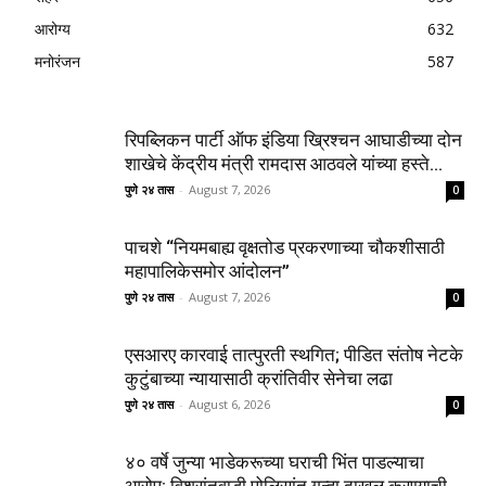
आरोग्य
632
मनोरंजन
587
रिपब्लिकन पार्टी ऑफ इंडिया ख्रिश्चन आघाडीच्या दोन
शाखेचे केंद्रीय मंत्री रामदास आठवले यांच्या हस्ते...
पुणे २४ तास
-
August 7, 2026
0
पाचशे “नियमबाह्य वृक्षतोड प्रकरणाच्या चौकशीसाठी
महापालिकेसमोर आंदोलन”
पुणे २४ तास
-
August 7, 2026
0
एसआरए कारवाई तात्पुरती स्थगित; पीडित संतोष नेटके
कुटुंबाच्या न्यायासाठी क्रांतिवीर सेनेचा लढा
पुणे २४ तास
-
August 6, 2026
0
४० वर्षे जुन्या भाडेकरूच्या घराची भिंत पाडल्याचा