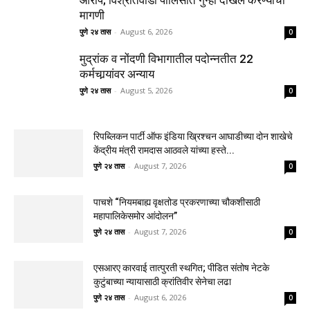
आरोप; विश्रांतवाडी पोलिसांत गुन्हा दाखल करण्याची
मागणी
पुणे २४ तास
-
August 6, 2026
0
मुद्रांक व नोंदणी विभागातील पदोन्नतीत 22
कर्मचार्‍यांवर अन्याय
पुणे २४ तास
-
August 5, 2026
0
रिपब्लिकन पार्टी ऑफ इंडिया ख्रिश्चन आघाडीच्या दोन शाखेचे
केंद्रीय मंत्री रामदास आठवले यांच्या हस्ते...
पुणे २४ तास
-
August 7, 2026
0
पाचशे “नियमबाह्य वृक्षतोड प्रकरणाच्या चौकशीसाठी
महापालिकेसमोर आंदोलन”
पुणे २४ तास
-
August 7, 2026
0
एसआरए कारवाई तात्पुरती स्थगित; पीडित संतोष नेटके
कुटुंबाच्या न्यायासाठी क्रांतिवीर सेनेचा लढा
पुणे २४ तास
-
August 6, 2026
0