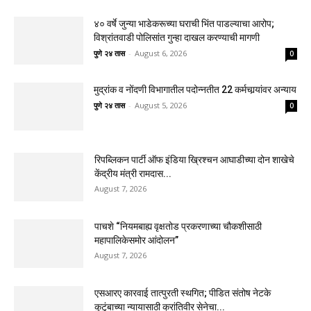
४० वर्षे जुन्या भाडेकरूच्या घराची भिंत पाडल्याचा आरोप;
विश्रांतवाडी पोलिसांत गुन्हा दाखल करण्याची मागणी
पुणे २४ तास
-
August 6, 2026
0
मुद्रांक व नोंदणी विभागातील पदोन्नतीत 22 कर्मचार्‍यांवर अन्याय
पुणे २४ तास
-
August 5, 2026
0
रिपब्लिकन पार्टी ऑफ इंडिया ख्रिश्चन आघाडीच्या दोन शाखेचे
केंद्रीय मंत्री रामदास...
August 7, 2026
पाचशे “नियमबाह्य वृक्षतोड प्रकरणाच्या चौकशीसाठी
महापालिकेसमोर आंदोलन”
August 7, 2026
एसआरए कारवाई तात्पुरती स्थगित; पीडित संतोष नेटके
कुटुंबाच्या न्यायासाठी क्रांतिवीर सेनेचा...